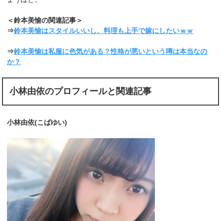
＜鈴本美愉の関連記事＞
⇒
鈴本美愉はスタイルいいし、料理も上手で嫁にしたいｗｗ
⇒
鈴本美愉は私服に色気がある？性格が悪いという噂は本当なの
か？
小林由依のプロフィールと関連記事
小林由依(こばゆい)