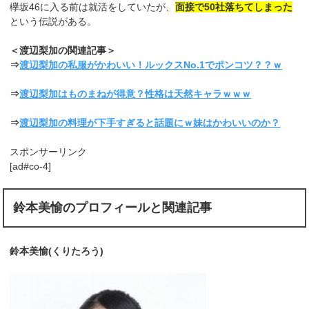
欅坂46に入る前は就活をしていたが、
面接で50社落ちてしまった
という伝説がある。
＜渡辺梨加の関連記事＞
⇒
渡辺梨加の私服がかわいい！ルックスNo.1でポンコツ？？ｗ
⇒
渡辺梨加はものまねが得意？性格は天然キャラｗｗｗ
⇒
渡辺梨加の料理が下手すぎると話題にｗ妹はかわいいのか？
スポンサーリンク
[ad#co-4]
鈴本美愉のプロフィールと関連記事
鈴本美愉(くりたろう)