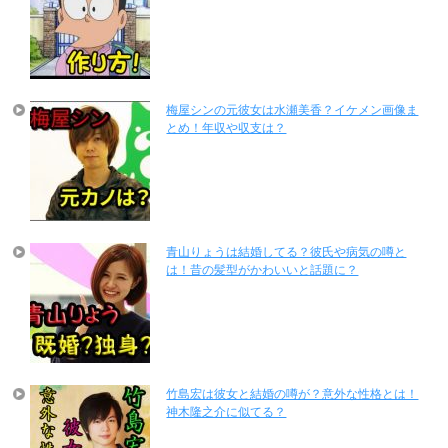
梅屋シンの元彼女は水瀬美香？イケメン画像ま
とめ！年収や収支は？
青山りょうは結婚してる？彼氏や病気の噂と
は！昔の髪型がかわいいと話題に？
竹島宏は彼女と結婚の噂が？意外な性格とは！
神木隆之介に似てる？