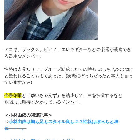
アコギ、サックス、ピアノ、エレキギターなどの楽器が演奏でき
る器用なメンバー。
性格は人見知りで、グループ結成したての時も”ぼっち”なのでは？
と疑われることもよくあった。(実際にぼっちだったと本人も言っ
ていますがｗ)
今泉佑唯
と
「ゆいちゃんず」
を結成して、曲を披露するなど
歌唱力に期待がかかっているメンバー。
＜小林由依の関連記事＞
⇒
小林由依は胸も足もスタイル良し？？性格はぼっちと噂
に・・・。