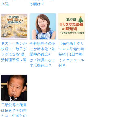
15選
や妻は？
冬のキッチンが
今井絵理子のあ
【保存版】クリ
快適に！毎日が
ごが猪木化？熱
スマス準備の時
ラクになる“温
愛中の彼氏と
短術｜1日で整
活料理習慣”7選
は！議員になっ
うスケジュール
て活動休止？
付き
二階俊博の秘書
は長男？その噂
とは！中国との