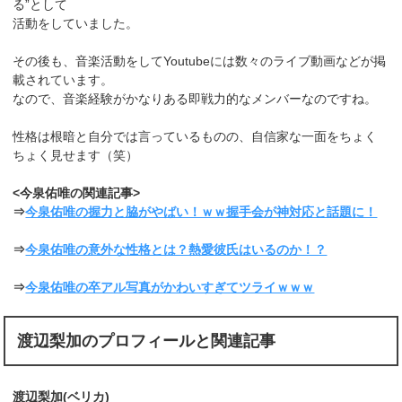
る”として
活動をしていました。
その後も、音楽活動をしてYoutubeには数々のライブ動画などが掲
載されています。
なので、音楽経験がかなりある即戦力的なメンバーなのですね。
性格は根暗と自分では言っているものの、自信家な一面をちょく
ちょく見せます（笑）
<今泉佑唯の関連記事>
⇒
今泉佑唯の握力と脇がやばい！ｗｗ握手会が神対応と話題に！
⇒
今泉佑唯の意外な性格とは？熱愛彼氏はいるのか！？
⇒
今泉佑唯の卒アル写真がかわいすぎてツライｗｗｗ
渡辺梨加のプロフィールと関連記事
渡辺梨加(ベリカ)