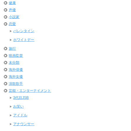
健康
声優
小説家
恋愛
バレンタイン
ホワイトデー
旅行
映画監督
未分類
海外俳優
海外女優
演歌歌手
芸能・エンターテイメント
3代目JSB
お笑い
アイドル
アナウンサー