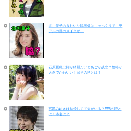
北川景子のきれいな脇画像はしゃべくりで！卒
アルの目のメイクが…
石原夏織は脚が綺麗だけどあごが残念？性格が
天然でかわいい！留学の噂とは？
宮部みゆきは結婚してて夫がいる？FF8の噂と
は！本名は？