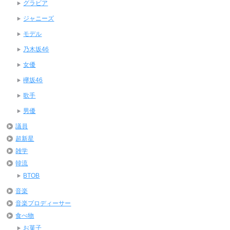
グラビア
ジャニーズ
モデル
乃木坂46
女優
欅坂46
歌手
男優
議員
超新星
雑学
韓流
BTOB
音楽
音楽プロディーサー
食べ物
お菓子