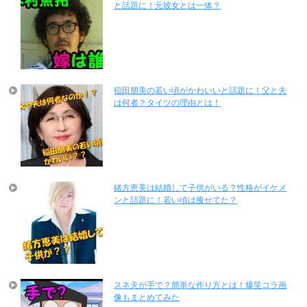
と話題に！元彼女とは一体？
稲田朋美の若い頃がかわいいと話題に！父と夫
は何者？タイツの理由とは！
緒方恵美は結婚して子供がいる？性格がイケメ
ンと話題に！若い頃は痩せてた？
スネ夫が手で？簡単な作り方とは！爆笑コラ画
像もまとめてみた