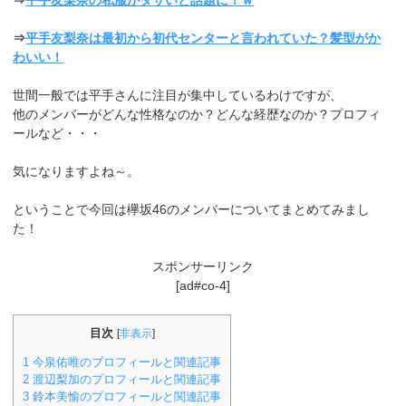
⇒
平手友梨奈は最初から初代センターと言われていた？髪型がか
わいい！
世間一般では平手さんに注目が集中しているわけですが、
他のメンバーがどんな性格なのか？どんな経歴なのか？プロフィ
ールなど・・・
気になりますよね～。
ということで今回は欅坂46のメンバーについてまとめてみまし
た！
スポンサーリンク
[ad#co-4]
目次
[
非表示
]
1
今泉佑唯のプロフィールと関連記事
2
渡辺梨加のプロフィールと関連記事
3
鈴本美愉のプロフィールと関連記事