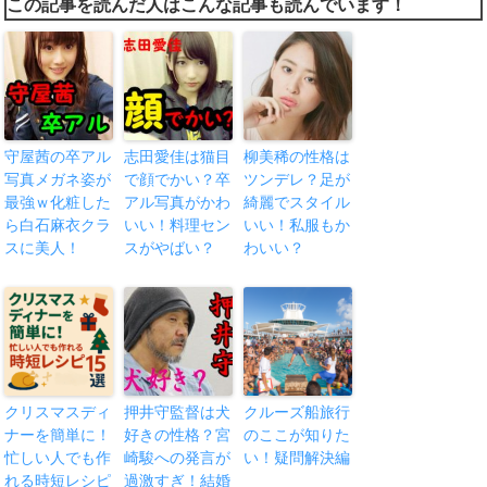
この記事を読んだ人はこんな記事も読んでいます！
守屋茜の卒アル
志田愛佳は猫目
柳美稀の性格は
写真メガネ姿が
で顔でかい？卒
ツンデレ？足が
最強ｗ化粧した
アル写真がかわ
綺麗でスタイル
ら白石麻衣クラ
いい！料理セン
いい！私服もか
スに美人！
スがやばい？
わいい？
クリスマスディ
押井守監督は犬
クルーズ船旅行
ナーを簡単に！
好きの性格？宮
のここが知りた
忙しい人でも作
崎駿への発言が
い！疑問解決編
れる時短レシピ
過激すぎ！結婚