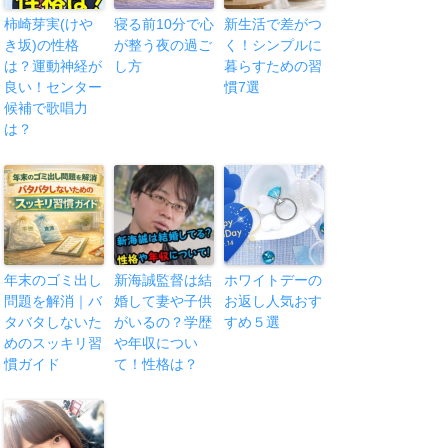
柿崎芽実(けや
寝る前10分で心
新生活で差がつ
き坂)の性格
が整う夜の過ご
く！シンプルに
は？運動神経が
し方
暮らすための習
良い！センター
慣7選
候補で歌唱力
は？
年末のゴミ出し
新海誠監督は結
ホワイトデーの
問題を解消｜バ
婚して妻や子供
お返し人気おす
タバタしないた
がいるの？学歴
すめ５選
めのスッキリ習
や年収につい
慣ガイド
て！性格は？