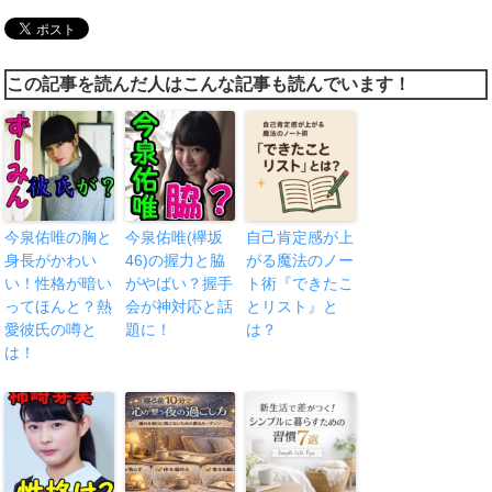
この記事を読んだ人はこんな記事も読んでいます！
今泉佑唯の胸と
今泉佑唯(欅坂
自己肯定感が上
身長がかわい
46)の握力と脇
がる魔法のノー
い！性格が暗い
がやばい？握手
ト術『できたこ
ってほんと？熱
会が神対応と話
とリスト』と
愛彼氏の噂と
題に！
は？
は！