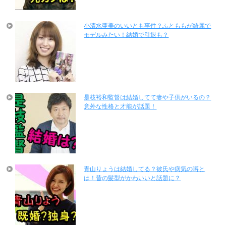
小清水亜美のいいとも事件？ふとももが綺麗で
モデルみたい！結婚で引退も？
是枝裕和監督は結婚してて妻や子供がいるの？
意外な性格と才能が話題！
青山りょうは結婚してる？彼氏や病気の噂と
は！昔の髪型がかわいいと話題に？