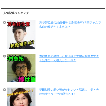
人気記事ランキング
蔦谷好位置の結婚相手は誰(画像有)？関ジャムで
名曲の秘話が！本名は？
木村魚拓と結婚した嫁は誰？大学が高学歴すぎ
と話題に！元彼女とは一体？
稲田朋美の若い頃がかわいいと話題に！父と夫
は何者？タイツの理由とは！