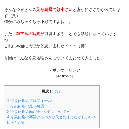
そんな今泉さんの
足が綺麗
で
顔小さい
と密かにささやかれていま
す（笑）
確かにめちゃくちゃ小顔ですよね～。
また、
卒アルの写真
が可愛すぎることでも話題になっています
ね！
これは本当に天使かと思いました・・・（笑）
今回はそんな今泉佑唯さんについてまとめてみました。
スポンサーリンク
[ad#co-4]
目次
[
非表示
]
1
今泉佑唯のプロフィール
2
今泉佑唯の足が綺麗！
3
今泉佑唯の顔が小さい件についてｗ
4
今泉佑唯の卒業アルバムが天使のようにかわいい！
5
あとがき