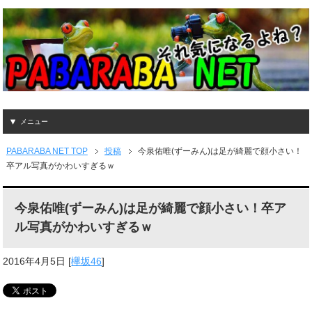
メニュー
PABARABA NET TOP
投稿
今泉佑唯(ずーみん)は足が綺麗で顔小さい！
卒アル写真がかわいすぎるｗ
今泉佑唯(ずーみん)は足が綺麗で顔小さい！卒ア
ル写真がかわいすぎるｗ
2016年4月5日
[
欅坂46
]