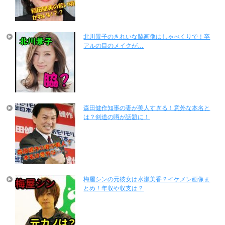
北川景子のきれいな脇画像はしゃべくりで！卒
アルの目のメイクが…
森田健作知事の妻が美人すぎる！意外な本名と
は？剣道の噂が話題に！
梅屋シンの元彼女は水瀬美香？イケメン画像ま
とめ！年収や収支は？