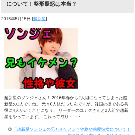
について！整形疑惑は本当？
2016年5月15日
[
超新星
]
超新星のソンジェさん！ 2016年春から2人組になってしまった超
新星の1人ですね。 元々6人組だったんですが、韓国の掟である兵
役に4人がいくことになり、 リーダーのユナクさんと2人組で超新
星をやっています。 これって成り・・・
「超新星ソンジェの兄もイケメン？性格や熱愛彼女について！