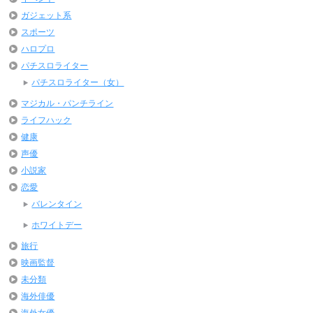
ガジェット系
スポーツ
ハロプロ
パチスロライター
パチスロライター（女）
マジカル・パンチライン
ライフハック
健康
声優
小説家
恋愛
バレンタイン
ホワイトデー
旅行
映画監督
未分類
海外俳優