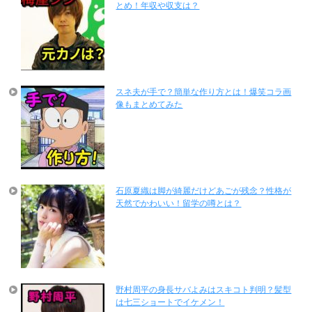
とめ！年収や収支は？
スネ夫が手で？簡単な作り方とは！爆笑コラ画
像もまとめてみた
石原夏織は脚が綺麗だけどあごが残念？性格が
天然でかわいい！留学の噂とは？
野村周平の身長サバよみはスキコト判明？髪型
は七三ショートでイケメン！