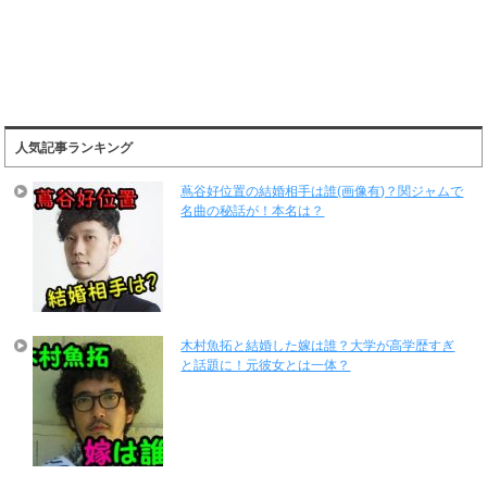
人気記事ランキング
蔦谷好位置の結婚相手は誰(画像有)？関ジャムで
名曲の秘話が！本名は？
木村魚拓と結婚した嫁は誰？大学が高学歴すぎ
と話題に！元彼女とは一体？