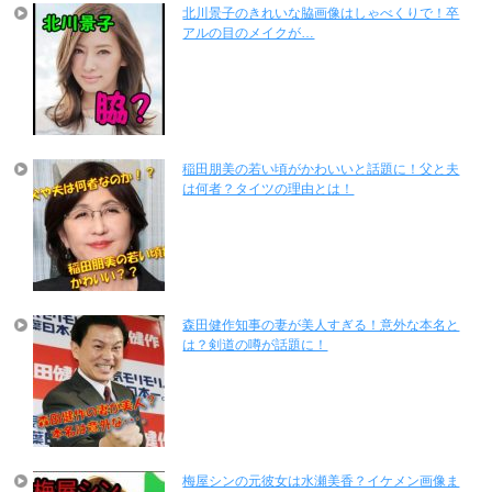
北川景子のきれいな脇画像はしゃべくりで！卒
アルの目のメイクが…
稲田朋美の若い頃がかわいいと話題に！父と夫
は何者？タイツの理由とは！
森田健作知事の妻が美人すぎる！意外な本名と
は？剣道の噂が話題に！
梅屋シンの元彼女は水瀬美香？イケメン画像ま