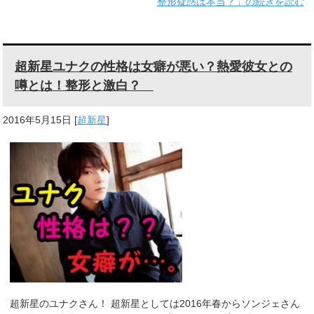
整形疑惑は本当？」の続きを読む
超新星ユナクの性格は女癖が悪い？熱愛彼女との
噂とは！整形と激白？
2016年5月15日
[
超新星
]
超新星のユナクさん！ 超新星としては2016年春からソンジェさん