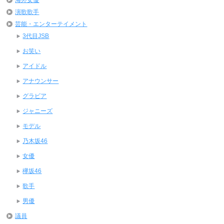
海外女優
演歌歌手
芸能・エンターテイメント
3代目JSB
お笑い
アイドル
アナウンサー
グラビア
ジャニーズ
モデル
乃木坂46
女優
欅坂46
歌手
男優
議員