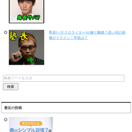
塾長(パチスロライター)が嫁と離婚？若い頃の画
像がイケメン！年収は？
最近の投稿