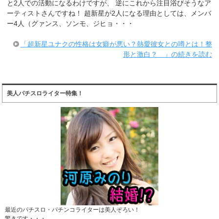
と2人での活動になるわけですが、 逆にこれから注目浴びそうなア
ーティストさんですね！ 超新星が2人になる理由としては、メンバ
ー4人（グァンス、ソンモ、ジヒョ・・・
「超新星ユナクの性格は女癖が悪い？熱愛彼女との噂とは！整
形と激白？ 」の続きを読む
美人パチスロライター特集！
最近のパチスロ・パチンコライターは美人ぞろい！
驚きです・・・。