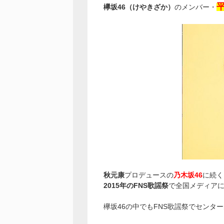
欅坂46（けやきざか）
のメンバー・
秋元康
プロデュースの
乃木坂46
に続く
2015年のFNS歌謡祭
で全国メディア
欅坂46の中でもFNS歌謡祭でセンタ