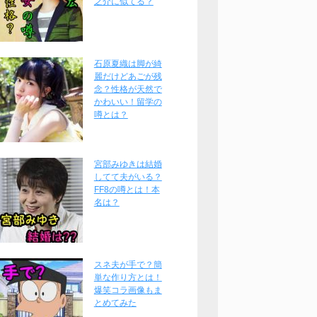
之介に似てる？
石原夏織は脚が綺
麗だけどあごが残
念？性格が天然で
かわいい！留学の
噂とは？
宮部みゆきは結婚
してて夫がいる？
FF8の噂とは！本
名は？
スネ夫が手で？簡
単な作り方とは！
爆笑コラ画像もま
とめてみた