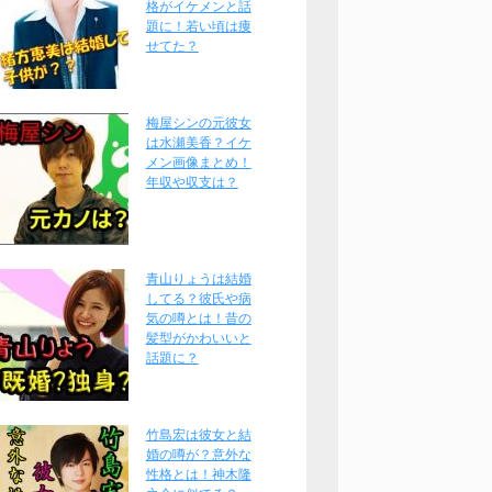
格がイケメンと話
題に！若い頃は痩
せてた？
梅屋シンの元彼女
は水瀬美香？イケ
メン画像まとめ！
年収や収支は？
青山りょうは結婚
してる？彼氏や病
気の噂とは！昔の
髪型がかわいいと
話題に？
竹島宏は彼女と結
婚の噂が？意外な
性格とは！神木隆