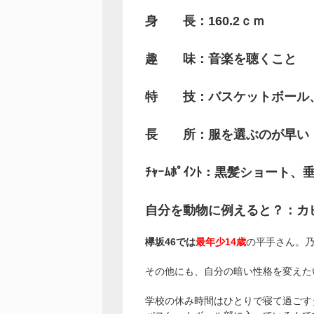
身 長：160.2ｃｍ
趣 味：音楽を聴くこと
特 技：バスケットボール
長 所：服を選ぶのが早い
ﾁｬｰﾑﾎﾟｲﾝﾄ：黒髪ショート、
自分を動物に例えると？：カ
欅坂46では
最年少14歳
の平手さん。乃
その他にも、自分の暗い性格を変えた
学校の休み時間はひとりで寝て過ごす