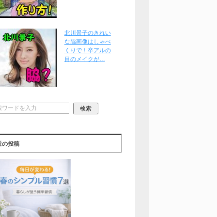
北川景子のきれい
な脇画像はしゃべ
くりで！卒アルの
目のメイクが…
近の投稿