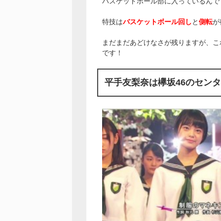
バスケットボール部に入っているんで
特技は
バスケットボール回し
と
側転
が
まだまだあどけなさが残りますが、こ
です！
平手友梨奈は欅坂46のセン