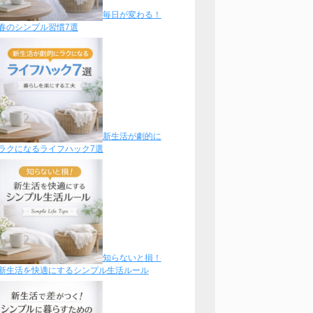
毎日が変わる！
春のシンプル習慣7選
新生活が劇的に
ラクになるライフハック7選
知らないと損！
新生活を快適にするシンプル生活ルール