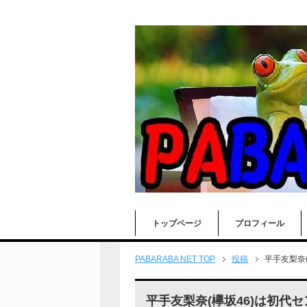
トップページ
プロフィール
PABARABA NET TOP
投稿
平手友梨奈
平手友梨奈(欅坂46)は初