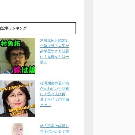
気記事ランキング
木村魚拓と結婚し
た嫁は誰？大学が
高学歴すぎと話題
に！元彼女とは一
体？
稲田朋美の若い頃
がかわいいと話題
に！父と夫は何
者？タイツの理由
とは！
緒方恵美は結婚し
て子供がいる？性