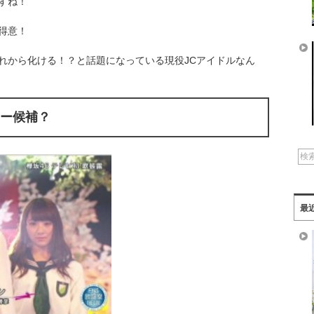
すね！
得意！
れから化ける！？と話題になっている現役JCアイドルなん
ター候補？
最