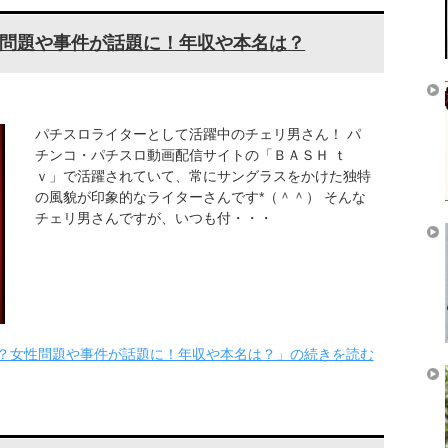
問題や事件が話題に！年収や本名は？
パチスロライターとして活躍中のチェリ男さん！ パ
チンコ・パチスロ動画配信サイトの「ＢＡＳＨ ｔ
ｖ」で活躍されていて、常にサングラスをかけた独特
の風貌が印象的なライターさんです*（＾＾） そんな
チェリ男さんですが、いつも付・・・
？女性問題や事件が話題に！年収や本名は？」の続きを読む