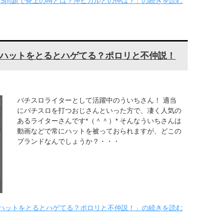
IS問題で炎上の噂とは？沖ヒカルとの仲は？」の続きを読む
ハットをとるとハゲてる？ポロリと不仲説！
パチスロライターとして活躍中のういちさん！ 適当
にパチスロを打つおじさんといった方で、凄く人気の
あるライターさんです*（＾＾）* そんなういちさんは
動画などで常にハットを被っておられますが、どこの
ブランドなんでしょうか？・・・
ハットをとるとハゲてる？ポロリと不仲説！」の続きを読む