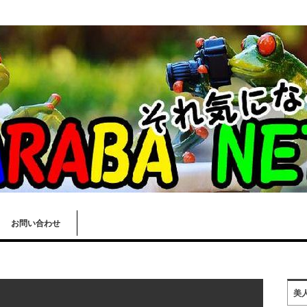
お問い合わせ
美