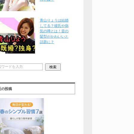
青山りょうは結婚
してる？彼氏や病
気の噂とは！昔の
髪型がかわいいと
話題に？
近の投稿