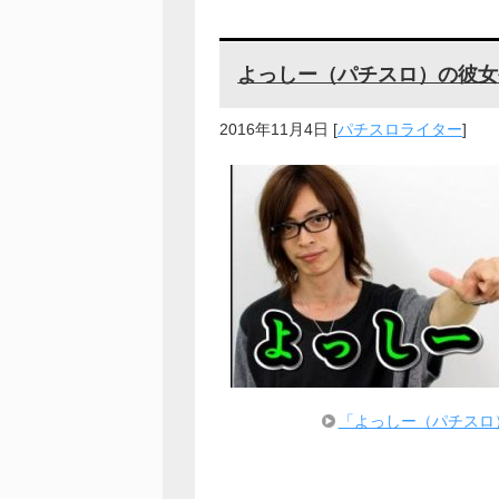
よっしー（パチスロ）の彼女
2016年11月4日
[
パチスロライター
]
「よっしー（パチスロ