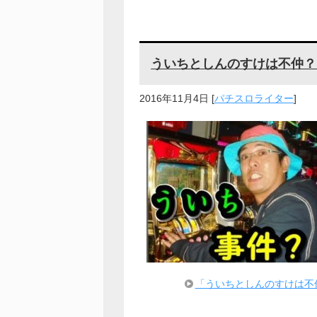
ういちとしんのすけは不仲？
2016年11月4日
[
パチスロライター
]
「ういちとしんのすけは不