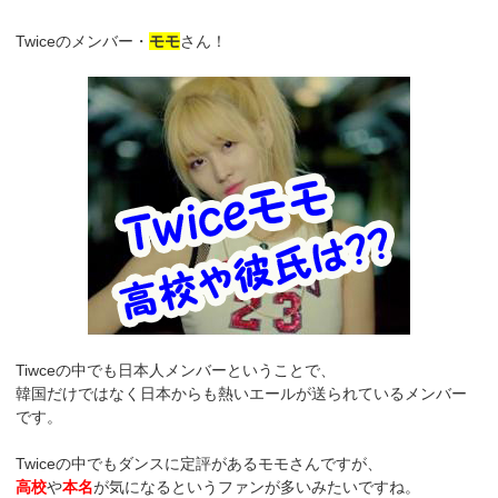
Twiceのメンバー・
モモ
さん！
Tiwceの中でも日本人メンバーということで、
韓国だけではなく日本からも熱いエールが送られているメンバー
です。
Twiceの中でもダンスに定評があるモモさんですが、
高校
や
本名
が気になるというファンが多いみたいですね。