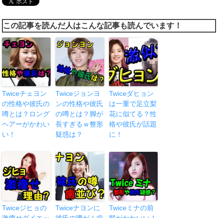
この記事を読んだ人はこんな記事も読んでいます！
Twiceチェヨン
Twiceジョンヨ
Twiceダヒョン
の性格や彼氏の
ンの性格や彼氏
は一重で足立梨
噂とは？ロング
の噂とは？脚が
花に似てる？性
ヘアーがかわい
長すぎるｗ整形
格や彼氏が話題
い！
疑惑は？
に！
Twiceジヒョの
Twiceナヨンに
Twiceミナの前
激痩せダイエッ
彼氏の噂が！歯
髪がかわいい！