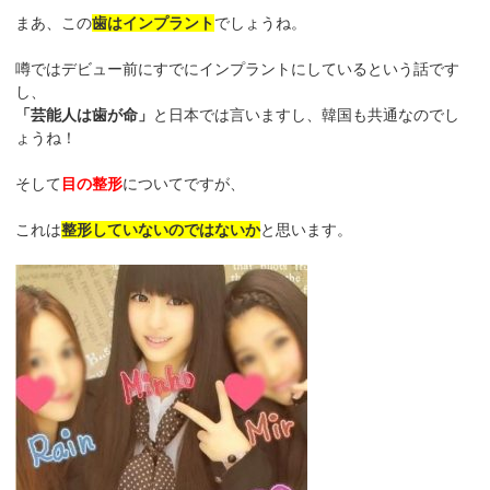
まあ、この
歯はインプラント
でしょうね。
噂ではデビュー前にすでにインプラントにしているという話です
し、
「芸能人は歯が命」
と日本では言いますし、韓国も共通なのでし
ょうね！
そして
目の整形
についてですが、
これは
整形していないのではないか
と思います。