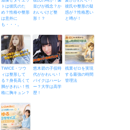
トは彼氏のた
並びが残念？か
彼氏や整形の疑
め？性格や整形
わいいけど整
惑が？性格悪い
は意外に
形！？
と噂が！
も・・・。
TWICE・ツウ
悠木碧の子役時
残業ゼロを実現
ィは整形して
代がかわいい！
する最強の時間
る？身長高くて
バイクはハーレ
管理法
脚がきれい！性
ー？大学は高学
格に胸キュン？
歴！