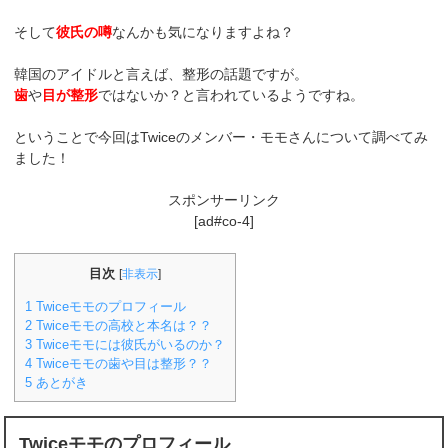
そして
彼氏の噂
なんかも気になりますよね？
韓国のアイドルと言えば、整形の話題ですが。
歯
や
目が整形
ではないか？と言われているようですね。
ということで今回はTwiceのメンバー・モモさんについて調べてみ
ました！
スポンサーリンク
[ad#co-4]
目次
[
非表示
]
1
Twiceモモのプロフィール
2
Twiceモモの高校と本名は？？
3
Twiceモモには彼氏がいるのか？
4
Twiceモモの歯や目は整形？？
5
あとがき
Twiceモモのプロフィール