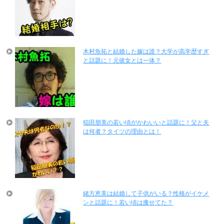
木村魚拓と結婚した嫁は誰？大学が高学歴すぎ
と話題に！元彼女とは一体？
稲田朋美の若い頃がかわいいと話題に！父と夫
は何者？タイツの理由とは！
緒方恵美は結婚して子供がいる？性格がイケメ
ンと話題に！若い頃は痩せてた？