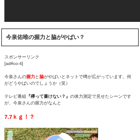
今泉佑唯の握力と脇がやばい？
スポンサーリンク
[ad#co-4]
今泉さんの
握力
と
脇
がやばいとネットで噂が広がっています。何
がどうやばいのでしょうか（笑）
テレビ番組
『欅って書けない？』
の体力測定で見せたシーンです
が、今泉さんの握力がなんと
7.7ｋｇ！？