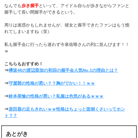
なんでも
歩き握手
といって、アイドル自らが歩きながらファンと
握手して長い間握手ができるという。
周りは迷惑かもしれませんが、彼女と握手できたファンはもう惚
れてしまいますね（笑）
私も握手会に行ったら迷わず今泉佑唯さんの列に並んびます！！
ｗ
こちらもおすすめ！
⇒
欅坂46の渡辺梨加の初回の握手会人気No.1の理由とは？
⇒
守屋茜の性格が悪い？？胸がでかい！！ｗｗ
⇒
鈴本美愉の性格が悪い？私服は色気があるｗｗｗ
⇒
原田葵の足もきれいｗｗ性格はちょっと面倒くさいってホン
ト？？
あとがき