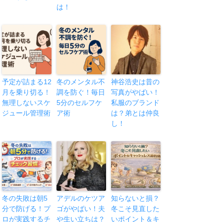
は！
予定が詰まる12
冬のメンタル不
神谷浩史は昔の
月を乗り切る！
調を防ぐ！毎日
写真がやばい！
無理しないスケ
5分のセルフケ
私服のブランド
ジュール管理術
ア術
は？弟とは仲良
し！
冬の失敗は朝5
アデルのケツア
知らないと損？
分で防げる！プ
ゴがやばい！夫
冬こそ見直した
ロが実践するチ
や生い立ちは？
いポイント＆キ