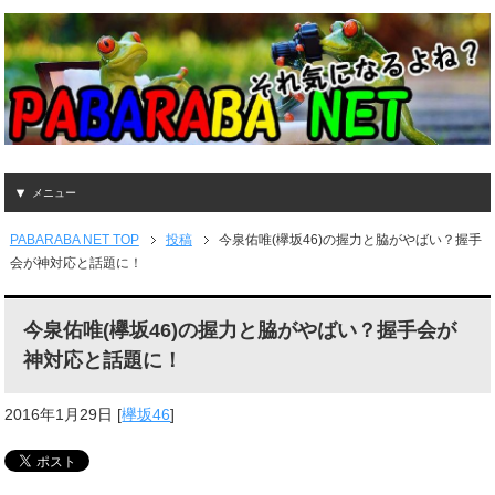
メニュー
PABARABA NET TOP
投稿
今泉佑唯(欅坂46)の握力と脇がやばい？握手
会が神対応と話題に！
今泉佑唯(欅坂46)の握力と脇がやばい？握手会が
神対応と話題に！
2016年1月29日
[
欅坂46
]