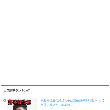
人気記事ランキング
蔦谷好位置の結婚相手は誰(画像有)？関ジャムで
名曲の秘話が！本名は？