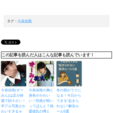
タグ：
今泉佑唯
この記事を読んだ人はこんな記事も読んでいます！
今泉佑唯(ずー
今泉佑唯の胸と
冬の朝がラクに
みん)は足が綺
身長がかわい
なる！今日から
麗で顔小さい！
い！性格が暗い
できる“起きら
卒アル写真がか
ってほんと？熱
れない”解決ル
わいすぎるｗ
愛彼氏の噂と
ール5選