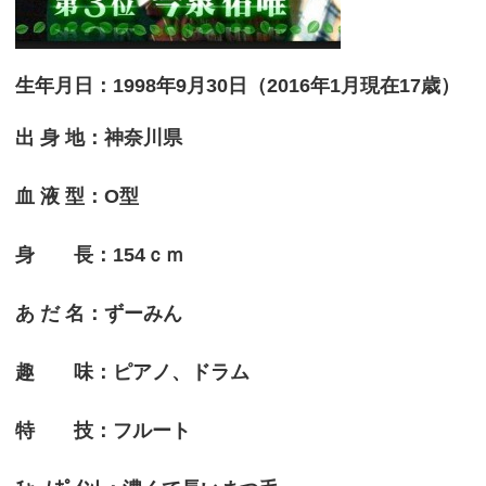
生年月日：1998年9月30日（2016年1月現在17歳）
出 身 地：神奈川県
血 液 型：O型
身 長：154ｃｍ
あ だ 名：ずーみん
趣 味：ピアノ、ドラム
特 技：フルート