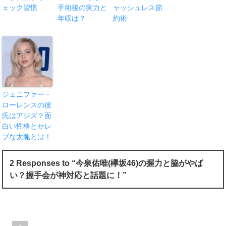
ェック習慣
手術後の実力と
ャッシュレス節
年収は？
約術
ジェニファー・
ローレンスの彼
氏はアジズ？面
白い性格とセレ
ブな太腿とは！
2 Responses to “今泉佑唯(欅坂46)の握力と脇がやば
い？握手会が神対応と話題に！”