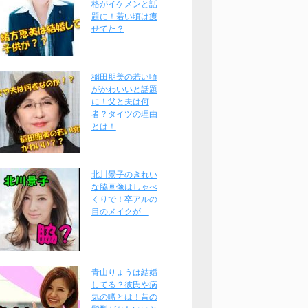
格がイケメンと話
題に！若い頃は痩
せてた？
稲田朋美の若い頃
がかわいいと話題
に！父と夫は何
者？タイツの理由
とは！
北川景子のきれい
な脇画像はしゃべ
くりで！卒アルの
目のメイクが…
青山りょうは結婚
してる？彼氏や病
気の噂とは！昔の