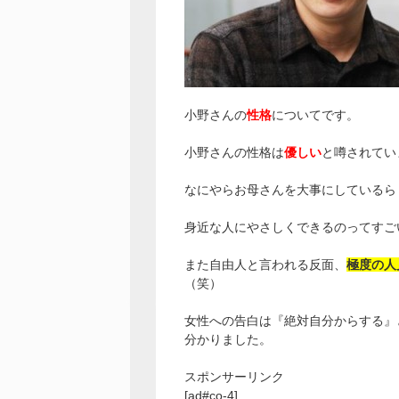
小野さんの
性格
についてです。
小野さんの性格は
優しい
と噂されてい
なにやらお母さんを大事にしているら
身近な人にやさしくできるのってすご
また自由人と言われる反面、
極度の人
（笑）
女性への告白は『絶対自分からする』
分かりました。
スポンサーリンク
[ad#co-4]