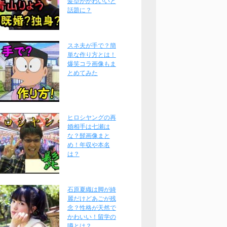
髪型がかわいいと
話題に？
スネ夫が手で？簡
単な作り方とは！
爆笑コラ画像もま
とめてみた
ヒロシヤングの再
婚相手は七瀬は
な？髭画像まと
め！年収や本名
は？
石原夏織は脚が綺
麗だけどあごが残
念？性格が天然で
かわいい！留学の
噂とは？