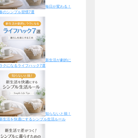
毎日が変わる！
春のシンプル習慣7選
新生活が劇的に
ラクになるライフハック7選
知らないと損！
新生活を快適にするシンプル生活ルール