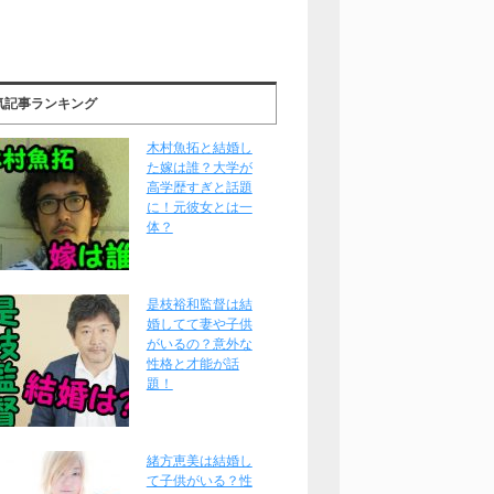
気記事ランキング
木村魚拓と結婚し
た嫁は誰？大学が
高学歴すぎと話題
に！元彼女とは一
体？
是枝裕和監督は結
婚してて妻や子供
がいるの？意外な
性格と才能が話
題！
緒方恵美は結婚し
て子供がいる？性