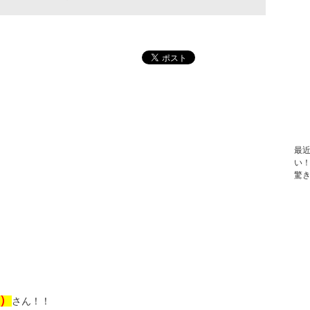
最
い
驚
）
さん！！