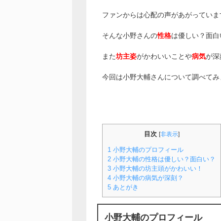
ファンからは心配の声があがっていま
そんな小野さんの
性格
は優しい？面白
また
坊主姿
がかわいいことや
病気
が深
今回は小野大輔さんについて調べてみ
目次
[
非表示
]
1
小野大輔のプロフィール
2
小野大輔の性格は優しい？面白い？
3
小野大輔の坊主頭がかわいい！
4
小野大輔の病気が深刻？
5
あとがき
小野大輔のプロフィール