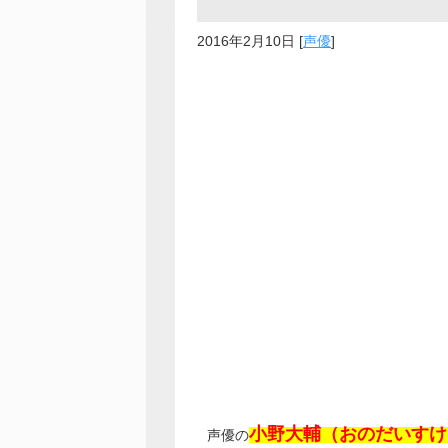
2016年2月10日
[
声優
]
小野大輔（おのだいすけ
声優の