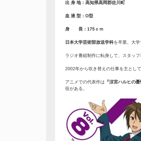
出 身 地：高知県高岡郡佐川町
血 液 型：O型
身 長：175ｃｍ
日本大学芸術部放送学科
を卒業。大学
ラジオ番組制作に転身して、スタッフ
2002年から吹き替えの仕事を主とし
アニメでの代表作は
『涼宮ハルヒの憂
役がある。