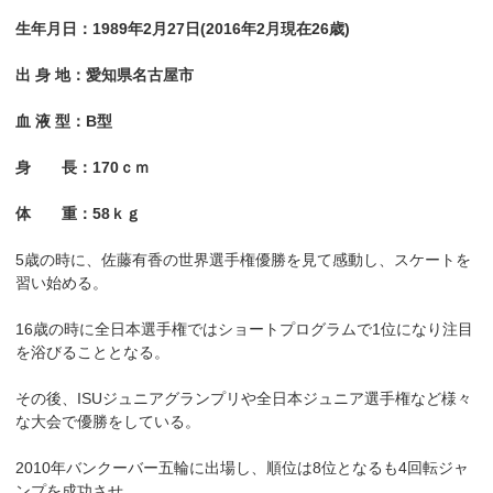
生年月日：1989年2月27日(2016年2月現在26歳)
出 身 地：愛知県名古屋市
血 液 型：B型
身 長：170ｃｍ
体 重：58ｋｇ
5歳の時に、佐藤有香の世界選手権優勝を見て感動し、スケートを
習い始める。
16歳の時に全日本選手権ではショートプログラムで1位になり注目
を浴びることとなる。
その後、ISUジュニアグランプリや全日本ジュニア選手権など様々
な大会で優勝をしている。
2010年バンクーバー五輪に出場し、順位は8位となるも4回転ジャ
ンプを成功させ、