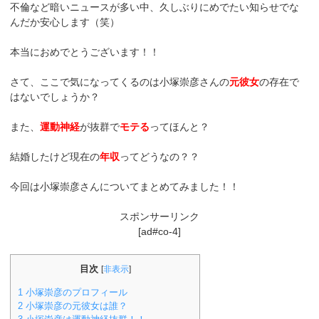
不倫など暗いニュースが多い中、久しぶりにめでたい知らせでな
んだか安心します（笑）
本当におめでとうございます！！
さて、ここで気になってくるのは小塚崇彦さんの
元彼女
の存在で
はないでしょうか？
また、
運動神経
が抜群で
モテる
ってほんと？
結婚したけど現在の
年収
ってどうなの？？
今回は小塚崇彦さんについてまとめてみました！！
スポンサーリンク
[ad#co-4]
目次
[
非表示
]
1
小塚崇彦のプロフィール
2
小塚崇彦の元彼女は誰？