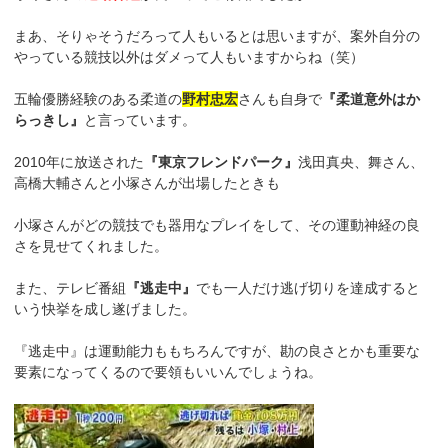
まあ、そりゃそうだろって人もいるとは思いますが、案外自分の
やっている競技以外はダメって人もいますからね（笑）
五輪優勝経験のある柔道の
野村忠宏
さんも自身で
『柔道意外はか
らっきし』
と言っています。
2010年に放送された
『東京フレンドパーク』
浅田真央、舞さん、
高橋大輔さんと小塚さんが出場したときも
小塚さんがどの競技でも器用なプレイをして、その運動神経の良
さを見せてくれました。
また、テレビ番組
『逃走中』
でも一人だけ逃げ切りを達成すると
いう快挙を成し遂げました。
『逃走中』は運動能力ももちろんですが、勘の良さとかも重要な
要素になってくるので要領もいいんでしょうね。