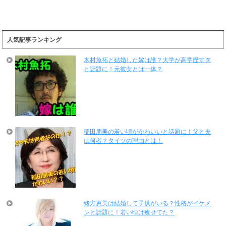
人気記事ランキング
木村魚拓と結婚した嫁は誰？大学が高学歴すぎ
と話題に！元彼女とは一体？
稲田朋美の若い頃がかわいいと話題に！父と夫
は何者？タイツの理由とは！
緒方恵美は結婚して子供がいる？性格がイケメ
ンと話題に！若い頃は痩せてた？