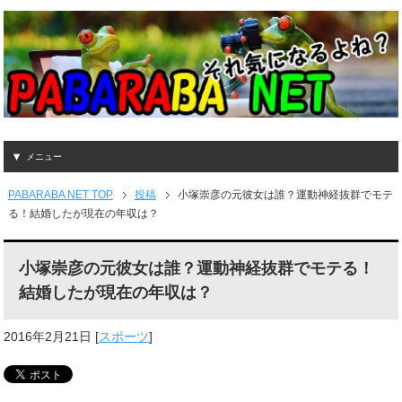
メニュー
PABARABA NET TOP
投稿
小塚崇彦の元彼女は誰？運動神経抜群でモテ
る！結婚したが現在の年収は？
小塚崇彦の元彼女は誰？運動神経抜群でモテる！
結婚したが現在の年収は？
2016年2月21日
[
スポーツ
]