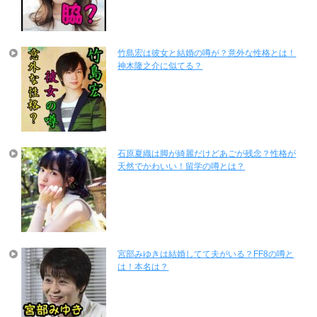
竹島宏は彼女と結婚の噂が？意外な性格とは！
神木隆之介に似てる？
石原夏織は脚が綺麗だけどあごが残念？性格が
天然でかわいい！留学の噂とは？
宮部みゆきは結婚してて夫がいる？FF8の噂と
は！本名は？