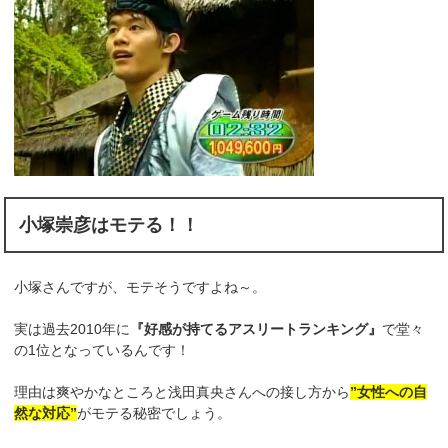
小塚崇彦はモテる！！
小塚さんですが、モテそうですよね～。
実は過去2010年に
『好感が持てるアスリートランキング』
で堂々
の1位となっているんです！
理由は爽やかなところと浅田真央さんへの接し方から
”女性への自
然な対応”
がモテる秘密でしょう。