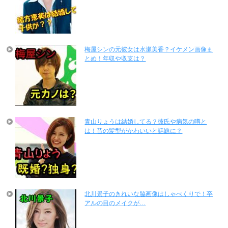
梅屋シンの元彼女は水瀬美香？イケメン画像ま
とめ！年収や収支は？
青山りょうは結婚してる？彼氏や病気の噂と
は！昔の髪型がかわいいと話題に？
北川景子のきれいな脇画像はしゃべくりで！卒
アルの目のメイクが…