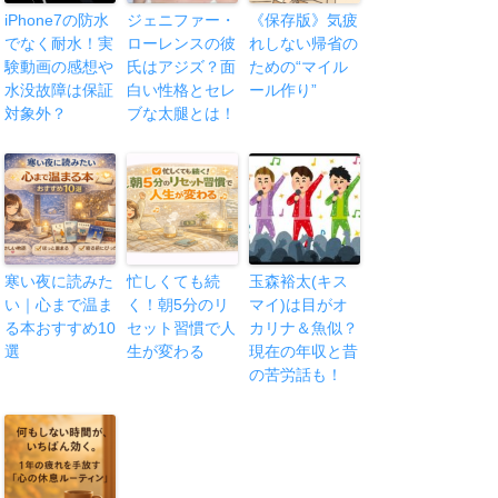
iPhone7の防水
ジェニファー・
《保存版》気疲
でなく耐水！実
ローレンスの彼
れしない帰省の
験動画の感想や
氏はアジズ？面
ための“マイル
水没故障は保証
白い性格とセレ
ール作り”
対象外？
ブな太腿とは！
寒い夜に読みた
忙しくても続
玉森裕太(キス
い｜心まで温ま
く！朝5分のリ
マイ)は目がオ
る本おすすめ10
セット習慣で人
カリナ＆魚似？
選
生が変わる
現在の年収と昔
の苦労話も！