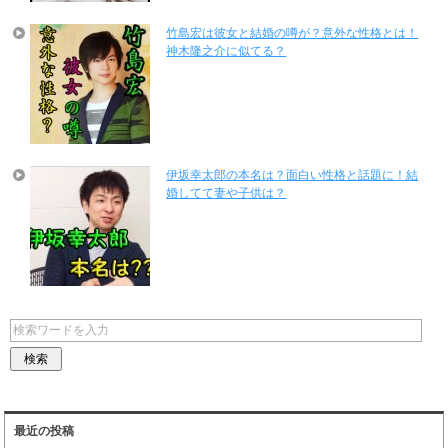
竹島宏は彼女と結婚の噂が？意外な性格とは！
神木隆之介に似てる？
伊坂幸太郎の本名は？面白い性格と話題に！結
婚してて妻や子供は？
最近の投稿