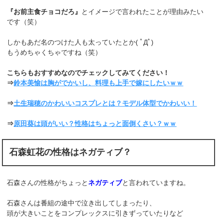
『お前主食チョコだろ』
とイメージで言われたことが理由みたい
です（笑）
しかもあだ名のつけた人も太っていたとか( ﾟДﾟ)
もうめちゃくちゃですね（笑）
こちらもおすすめなのでチェックしてみてください！
⇒
鈴本美愉は胸がでかいし、料理も上手で嫁にしたいｗｗ
⇒
土生瑞穂のかわいいコスプレとは？モデル体型でかわいい！
⇒
原田葵は頭がいい？性格はちょっと面倒くさい？ｗｗ
石森虹花の性格はネガティブ？
石森さんの性格がちょっと
ネガティブ
と言われていますね。
石森さんは番組の途中で泣き出してしまったり、
頭が大きいことをコンプレックスに引きずっていたりなど