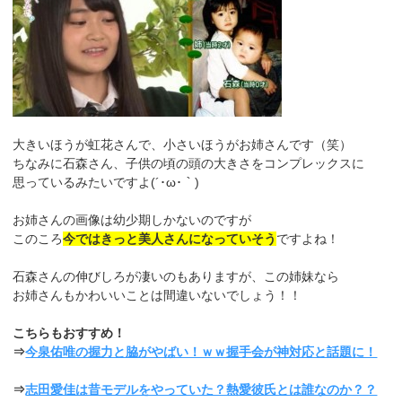
大きいほうが虹花さんで、小さいほうがお姉さんです（笑）
ちなみに石森さん、子供の頃の頭の大きさをコンプレックスに
思っているみたいですよ(´･ω･｀)
お姉さんの画像は幼少期しかないのですが
このころ
今ではきっと美人さんになっていそう
ですよね！
石森さんの伸びしろが凄いのもありますが、この姉妹なら
お姉さんもかわいいことは間違いないでしょう！！
こちらもおすすめ！
⇒
今泉佑唯の握力と脇がやばい！ｗｗ握手会が神対応と話題に！
⇒
志田愛佳は昔モデルをやっていた？熱愛彼氏とは誰なのか？？