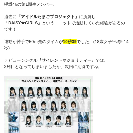
欅坂46の第1期生メンバー。
過去に
「アイドルたまごプロジェクト」
に所属し
「DAISY★GIRLS」
というユニットで活動していた経験があるの
です！
運動が苦手で50ｍ走のタイムが
10秒39
でした。(18歳女子平均9.14
秒)
デビューシングル
『サイレントマジョリティー』
では、
3列目となってしまいましたが、次回に期待ですね。