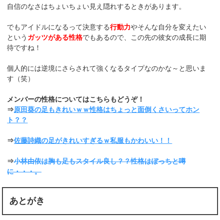
自信のなさはちょいちょい見え隠れするときがあります。
でもアイドルになるって決意する
行動力
やそんな自分を変えたい
という
ガッツがある性格
でもあるので、この先の彼女の成長に期
待ですね！
個人的には逆境にさらされて強くなるタイプなのかな～と思いま
す（笑）
メンバーの性格についてはこちらもどうぞ！
⇒
原田葵の足もきれいｗｗ性格はちょっと面倒くさいってホン
ト？？
⇒
佐藤詩織の足がきれいすぎるｗ私服もかわいい！！
⇒
小林由依は胸も足もスタイル良し？？性格はぼっちと噂
に・・・。
あとがき