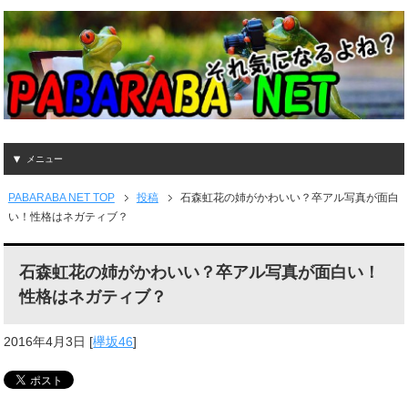
メニュー
PABARABA NET TOP
投稿
石森虹花の姉がかわいい？卒アル写真が面白
い！性格はネガティブ？
石森虹花の姉がかわいい？卒アル写真が面白い！
性格はネガティブ？
2016年4月3日
[
欅坂46
]