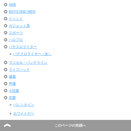
AKB
BOYS AND MEN
イベント
ガジェット系
スポーツ
ハロプロ
パチスロライター
パチスロライター（女）
マジカル・パンチライン
ライフハック
健康
声優
小説家
恋愛
バレンタイン
ホワイトデー
旅行
このページの先頭へ
映画監督