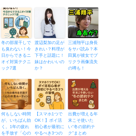
冬の部屋干しで
渡辺梨加の足が
三浦翔平は身長
も臭わない！今
きれい？料理が
をサバ読み？本
日からできるニ
下手と話題に！
田翼が彼女でプ
オイ対策テクニ
妹はかわいいの
リクラ画像流失
ック7選
か？
の噂も！
何もしない時間
【スマホ1つで
出費が増える年
が、いちばん効
OK！】ポイ活
末こそ使いた
く。1年の疲れ
初心者が最初に
い“冬の節約テ
を手放す「心の
やるべき3つの
ク”まとめ