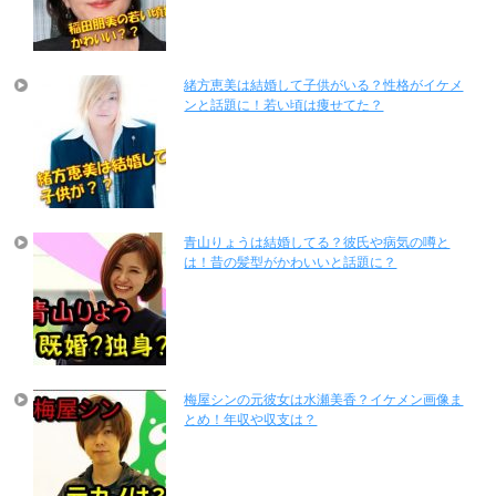
緒方恵美は結婚して子供がいる？性格がイケメ
ンと話題に！若い頃は痩せてた？
青山りょうは結婚してる？彼氏や病気の噂と
は！昔の髪型がかわいいと話題に？
梅屋シンの元彼女は水瀬美香？イケメン画像ま
とめ！年収や収支は？