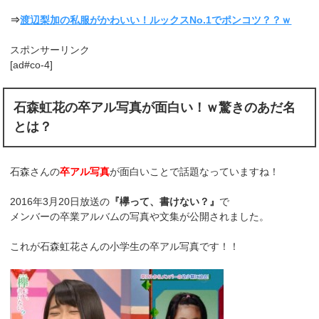
⇒
渡辺梨加の私服がかわいい！ルックスNo.1でポンコツ？？ｗ
スポンサーリンク
[ad#co-4]
石森虹花の卒アル写真が面白い！ｗ驚きのあだ名
とは？
石森さんの
卒アル写真
が面白いことで話題なっていますね！
2016年3月20日放送の
『欅って、書けない？』
で
メンバーの卒業アルバムの写真や文集が公開されました。
これが石森虹花さんの小学生の卒アル写真です！！