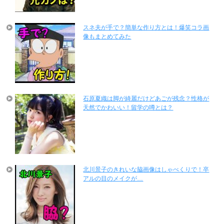
スネ夫が手で？簡単な作り方とは！爆笑コラ画
像もまとめてみた
石原夏織は脚が綺麗だけどあごが残念？性格が
天然でかわいい！留学の噂とは？
北川景子のきれいな脇画像はしゃべくりで！卒
アルの目のメイクが…