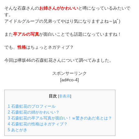
そんな石森さんの
お姉さんがかわいい
と噂になっているみたいで
す。
アイドルグループの兄弟ってやはり気になりますよね～|дﾟ)
また
卒アルの写真
が面白いことでも話題になっていますね！
でも、
性格
はちょっとネガティブ？
今回は欅坂46の石森虹花さんについて調べてみました。
スポンサーリンク
[ad#co-4]
目次
[
非表示
]
1
石森虹花のプロフィール
2
石森虹花の姉がかわいい？
3
石森虹花の卒アル写真が面白い！ｗ驚きのあだ名とは？
4
石森虹花の性格はネガティブ？
5
あとがき