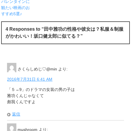
バレンタインに
観たい映画のお
すすめ5選♪
4 Responses to “田中雅功の性格や彼女は？私服＆制服
がかわいい！坂口健太郎に似てる？”
さくらしめじ♡@min
より:
2016年7月31日 6:41 AM
「５→9」のドラマの女装の男の子は
雅功くんじゃなくて
彪我くんですよ
返信
mushroom
より: