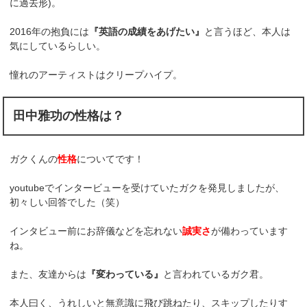
に過去形)。
2016年の抱負には
『英語の成績をあげたい』
と言うほど、本人は
気にしているらしい。
憧れのアーティストはクリープハイプ。
田中雅功の性格は？
ガクくんの
性格
についてです！
youtubeでインタービューを受けていたガクを発見しましたが、
初々しい回答でした（笑）
インタビュー前にお辞儀などを忘れない
誠実さ
が備わっています
ね。
また、友達からは
『変わっている』
と言われているガク君。
本人曰く、うれしいと無意識に飛び跳ねたり、スキップしたりす