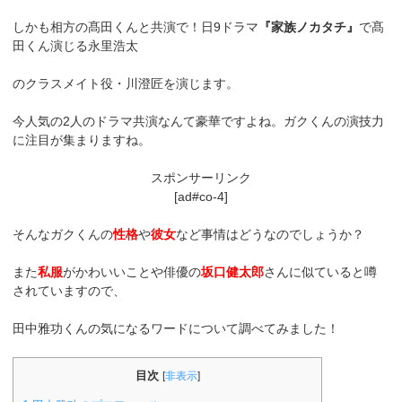
しかも相方の髙田くんと共演で！日9ドラマ
『家族ノカタチ』
で髙
田くん演じる永里浩太
のクラスメイト役・川澄匠を演じます。
今人気の2人のドラマ共演なんて豪華ですよね。ガクくんの演技力
に注目が集まりますね。
スポンサーリンク
[ad#co-4]
そんなガクくんの
性格
や
彼女
など事情はどうなのでしょうか？
また
私服
がかわいいことや俳優の
坂口健太郎
さんに似ていると噂
されていますので、
田中雅功くんの気になるワードについて調べてみました！
目次
[
非表示
]