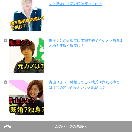
ンと話題に！若い頃は痩せてた？
梅屋シンの元彼女は水瀬美香？イケメン画像ま
とめ！年収や収支は？
青山りょうは結婚してる？彼氏や病気の噂と
は！昔の髪型がかわいいと話題に？
竹島宏は彼女と結婚の噂が？意外な性格とは！
このページの先頭へ
神木隆之介に似てる？