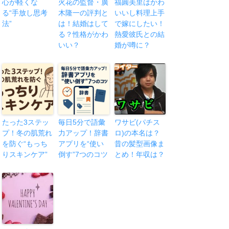
心が軽くな
火花の監督・廣
福圓美里はかわ
る“手放し思考
木隆一の評判と
いいし料理上手
法”
は！結婚はして
で嫁にしたい！
る？性格がかわ
熱愛彼氏との結
いい？
婚が噂に？
たった3ステッ
毎日5分で語彙
ワサビ(パチス
プ！冬の肌荒れ
力アップ！辞書
ロ)の本名は？
を防ぐ“もっち
アプリを“使い
昔の髪型画像ま
りスキンケア”
倒す”7つのコツ
とめ！年収は？