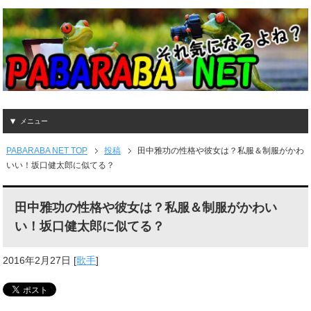
メニュー
PABARABA NET TOP
投稿
田中雅功の性格や彼女は？私服＆制服がかわ
いい！坂口健太郎に似てる？
田中雅功の性格や彼女は？私服＆制服がかわい
い！坂口健太郎に似てる？
2016年2月27日
[
歌手
]