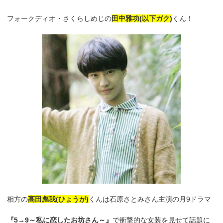
フォークディオ・さくらしめじの
田中雅功(以下ガク)
くん！
相方の
髙田彪我(ひょうが)
くんは石原さとみさん主演の月9ドラマ
『5→9～私に恋したお坊さん～』
で衝撃的な女装を見せて話題に