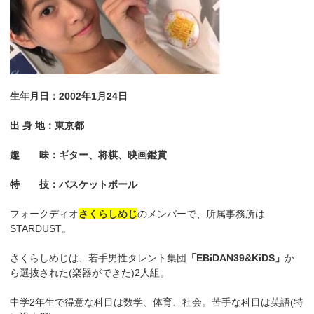
生年月日：2002年1月24日
出 身 地：東京都
趣 味：ギター、将棋、映画鑑賞
特 技：バスケットボール
フォークディオ
さくらしめじ
のメンバーで、所属事務所は
STARDUST。
さくらしめじは、若手男性タレント集団
「EBiDAN39&KiDS」
か
ら選抜された(楽器ができた)2人組。
中学2年生で得意な科目は数学、体育、社会。苦手な科目は英語(特