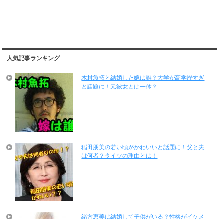
人気記事ランキング
木村魚拓と結婚した嫁は誰？大学が高学歴すぎ
と話題に！元彼女とは一体？
稲田朋美の若い頃がかわいいと話題に！父と夫
は何者？タイツの理由とは！
緒方恵美は結婚して子供がいる？性格がイケメ