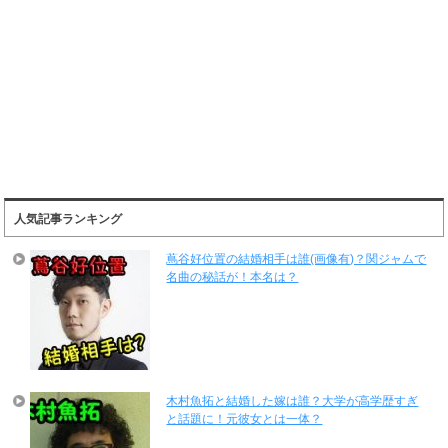
人気記事ランキング
蔦谷好位置の結婚相手は誰(画像有)？関ジャムで
名曲の秘話が！本名は？
木村魚拓と結婚した嫁は誰？大学が高学歴すぎ
と話題に！元彼女とは一体？