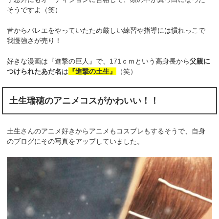
そうですよ（笑）
昔からバレエをやっていたため厳しい練習や指導には慣れっこで
我慢強さが売り！
好きな漫画は『進撃の巨人』で、171ｃｍという高身長から
父親に
つけられたあだ名
は
『進撃の土生』
（笑）
土生瑞穂のアニメコスがかわいい！！
土生さんのアニメ好きからアニメもコスプレもするそうで、自身
のブログにその写真をアップしていました。