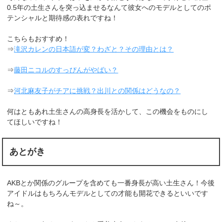
0.5年の土生さんを突っ込ませるなんて彼女へのモデルとしてのポ
テンシャルと期待感の表れですね！
こちらもおすすめ！
⇒
滝沢カレンの日本語が変？わざと？その理由とは？
⇒
藤田ニコルのすっぴんがやばい？
⇒
河北麻友子がチアに挑戦？出川との関係はどうなの？
何はともあれ土生さんの高身長を活かして、この機会をものにし
てほしいですね！
あとがき
AKBとか関係のグループを含めても一番身長が高い土生さん！今後
アイドルはもちろんモデルとしての才能も開花できるといいです
ね～。