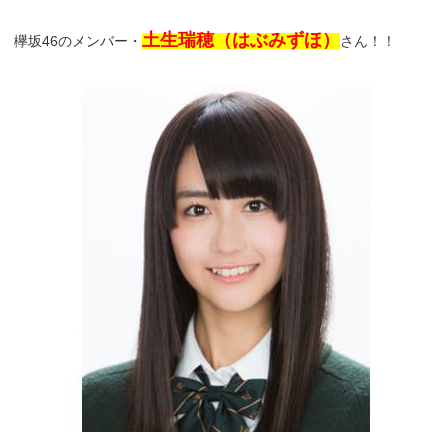
土生瑞穂（はぶみずほ）
欅坂46のメンバー・
さん！！