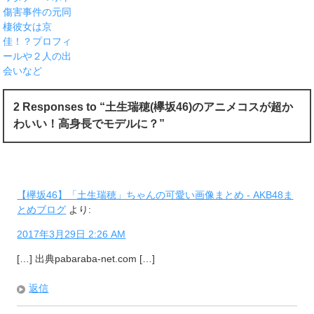
傷害事件の元同
棲彼女は京
佳！？プロフィ
ールや２人の出
会いなど
2 Responses to “土生瑞穂(欅坂46)のアニメコスが超か
わいい！高身長でモデルに？”
【欅坂46】「土生瑞穂」ちゃんの可愛い画像まとめ - AKB48ま
とめブログ
より:
2017年3月29日 2:26 AM
[…] 出典pabaraba-net.com […]
返信