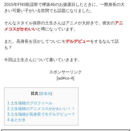
2015年FNS歌謡祭で欅坂46のお披露目したときに、一際身長の大
きい可愛い子がいる世間でも話題になりました。
そんなスタイル抜群の土生さんはアニメが大好きで、彼女の
アニ
メコスがかわいい
と噂になっています。
また、高身長を活かしてついにモ
デルデビュー
をするなんて話
も？
今回は土生さんについて書いていきます。
スポンサーリンク
[ad#co-4]
目次
[
非表示
]
1
土生瑞穂のプロフィール
2
土生瑞穂のアニメコスがかわいい！！
3
土生瑞穂が高身長でモデルデビュー？
4
あとがき