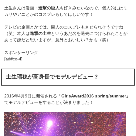
土生さんは漫画・
進撃の巨人
も好きみたいなので、個人的にはミ
カサやアニとかのコスプレもしてほしいです！
テレビの企画とかでは、巨人のコスプレもさせられそうですね
（笑）本人は
進撃の土生
というあだ名を過去につけられたことが
あって嫌だと思いますが、意外とおいしい？かも（笑）
スポンサーリンク
[ad#co-4]
土生瑞穂が高身長でモデルデビュー？
2016年4月9日に開催される
「GirlsAward2016 spring/summer」
でモデルデビューをすることが決まりました！