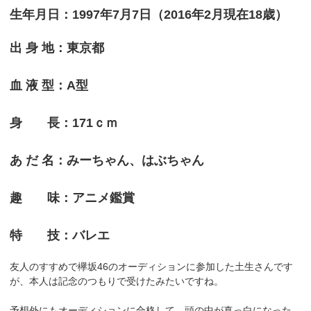
生年月日：1997年7月7日（2016年2月現在18歳）
出 身 地：東京都
血 液 型：A型
身 長：171ｃｍ
あ だ 名：みーちゃん、はぶちゃん
趣 味：アニメ鑑賞
特 技：バレエ
友人のすすめで欅坂46のオーディションに参加した土生さんです
が、本人は記念のつもりで受けたみたいですね。
予想外にもオーディションに合格して、頭の中が真っ白になった