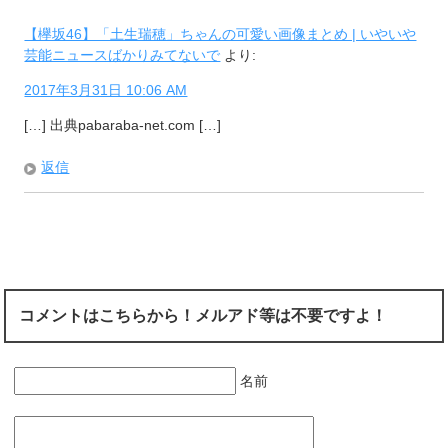
【欅坂46】「土生瑞穂」ちゃんの可愛い画像まとめ | いやいや
芸能ニュースばかりみてないで
より:
2017年3月31日 10:06 AM
[…] 出典pabaraba-net.com […]
返信
コメントはこちらから！メルアド等は不要ですよ！
名前