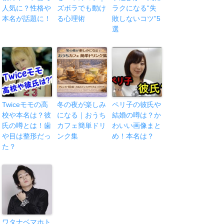
人気に？性格や
ズボラでも動け
ラクになる“失
本名が話題に！
る心理術
敗しないコツ”5
選
Twiceモモの高
冬の夜が楽しみ
ペリ子の彼氏や
校や本名は？彼
になる｜おうち
結婚の噂は？か
氏の噂とは！歯
カフェ簡単ドリ
わいい画像まと
や目は整形だっ
ンク集
め！本名は？
た？
ワタナベマホト