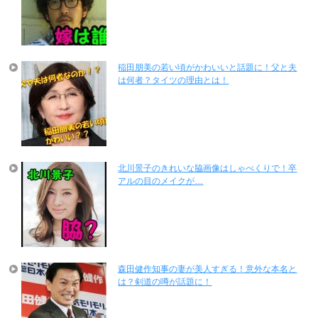
稲田朋美の若い頃がかわいいと話題に！父と夫
は何者？タイツの理由とは！
北川景子のきれいな脇画像はしゃべくりで！卒
アルの目のメイクが…
森田健作知事の妻が美人すぎる！意外な本名と
は？剣道の噂が話題に！