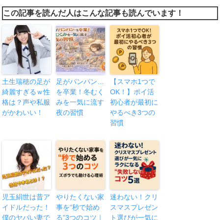
この記事を読んだ人はこんな記事も読んでいます！
土生瑞穂の足が
足がパンパン…
【スマホ1つで
綺麗すぎるｗ性
を卒業！冬むく
OK！】ポイ活
格は？声や私服
みを一気に流す
初心者が最初に
がかわいい！
夜の習慣
やるべき3つの
習慣
児玉絹世は昔ア
やりたくない家
迷わない！クリ
イドルだった！
事を“秒で始め
スマスプレゼン
僕のヤバい妻で
る”3つのコツ｜
ト選びが一気に