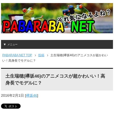
メニュー
PABARABA NET TOP
投稿
土生瑞穂(欅坂46)のアニメコスが超かわい
い！高身長でモデルに？
土生瑞穂(欅坂46)のアニメコスが超かわいい！高
身長でモデルに？
2016年2月1日
[
欅坂46
]