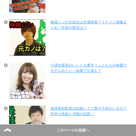
梅屋シンの元彼女は水瀬美香？イケメン画像ま
とめ！年収や収支は？
小清水亜美のいいとも事件？ふとももが綺麗で
モデルみたい！結婚で引退も？
是枝裕和監督は結婚してて妻や子供がいるの？
意外な性格と才能が話題！
このページの先頭へ