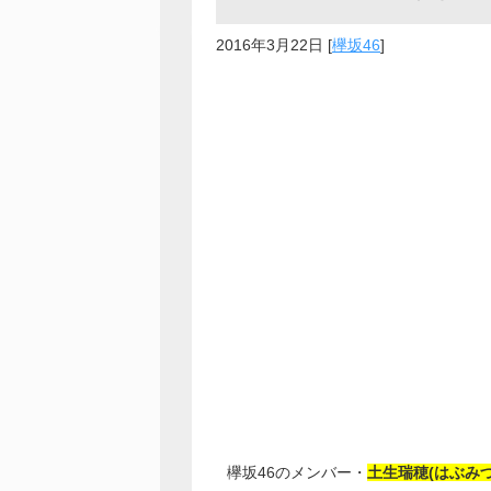
2016年3月22日
[
欅坂46
]
欅坂46のメンバー・
土生瑞穂(はぶみづ