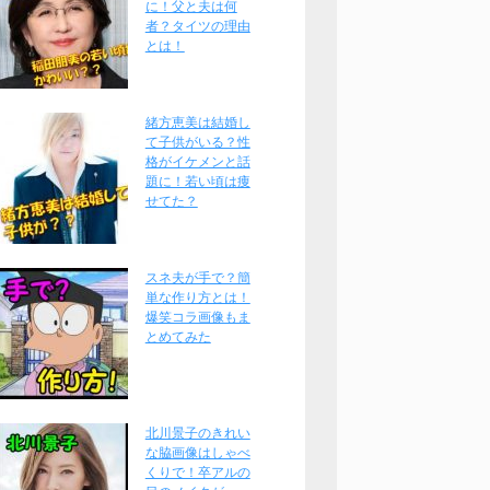
に！父と夫は何
者？タイツの理由
とは！
緒方恵美は結婚し
て子供がいる？性
格がイケメンと話
題に！若い頃は痩
せてた？
スネ夫が手で？簡
単な作り方とは！
爆笑コラ画像もま
とめてみた
北川景子のきれい
な脇画像はしゃべ
くりで！卒アルの