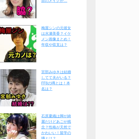
目のメイクが…
梅屋シンの元彼女
は水瀬美香？イケ
メン画像まとめ！
年収や収支は？
宮部みゆきは結婚
してて夫がいる？
FF8の噂とは！本
名は？
石原夏織は脚が綺
麗だけどあごが残
念？性格が天然で
かわいい！留学の
噂とは？