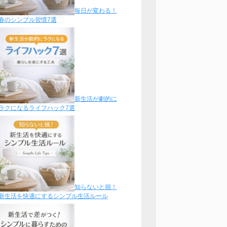
毎日が変わる！
春のシンプル習慣7選
新生活が劇的に
ラクになるライフハック7選
知らないと損！
新生活を快適にするシンプル生活ルール