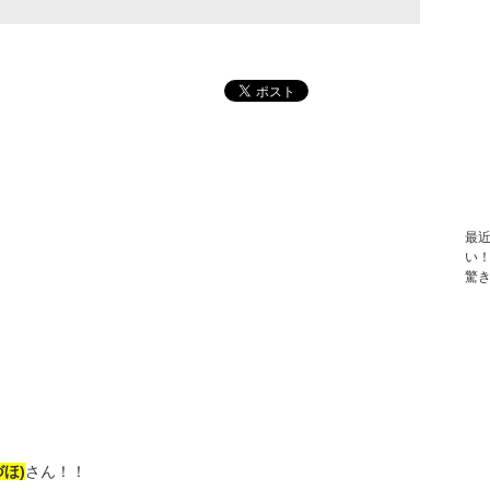
最
い
驚
ほ)
さん！！