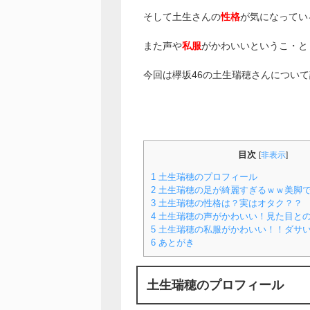
そして土生さんの
性格
が気になってい
また声や
私服
がかわいいというこ・と
今回は欅坂46の土生瑞穂さんについ
目次
[
非表示
]
1
土生瑞穂のプロフィール
2
土生瑞穂の足が綺麗すぎるｗｗ美脚
3
土生瑞穂の性格は？実はオタク？？
4
土生瑞穂の声がかわいい！見た目と
5
土生瑞穂の私服がかわいい！！ダサ
6
あとがき
土生瑞穂のプロフィール