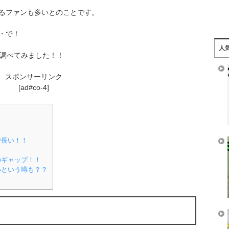
るファンも多いとのことです。
・で！
人
て調べてみました！！
スポンサーリンク
[ad#co-4]
で長い！！
のギャップ！！
いという噂も？？