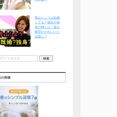
青山りょうは結婚
してる？彼氏や病
気の噂とは！昔の
髪型がかわいいと
話題に？
近の投稿