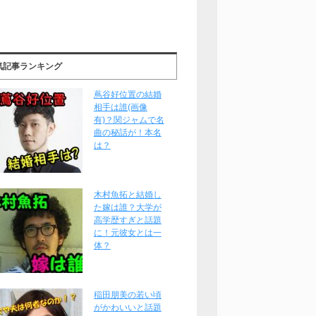
気記事ランキング
蔦谷好位置の結婚
相手は誰(画像
有)？関ジャムで名
曲の秘話が！本名
は？
木村魚拓と結婚し
た嫁は誰？大学が
高学歴すぎと話題
に！元彼女とは一
体？
稲田朋美の若い頃
がかわいいと話題