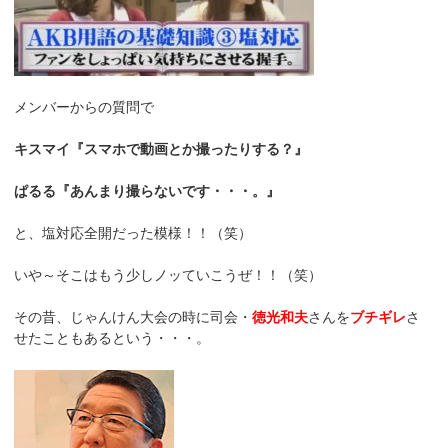
メンバーからの質問で
キスマイ『スマホで動画とか撮ったりする？』
ぱるる『あんまり撮らないです・・・。』
と、塩対応全開だった模様！！（笑）
いや～そこはもう少しノッていこうぜ！！（笑）
その昔、じゃんけん大会の時に司会・
徳光和夫
さんを
ブチギレ
さ
せたこともあるという・・・。