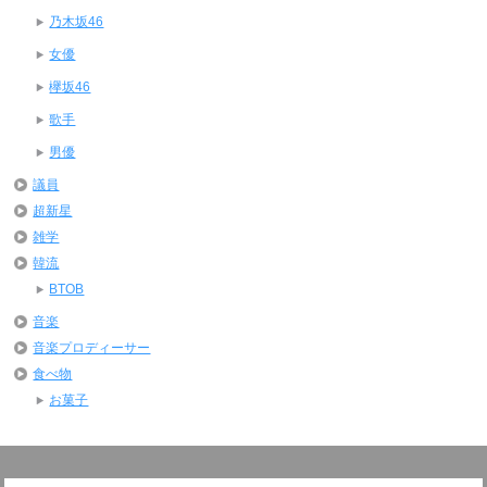
乃木坂46
女優
欅坂46
歌手
男優
議員
超新星
雑学
韓流
BTOB
音楽
音楽プロディーサー
食べ物
お菓子