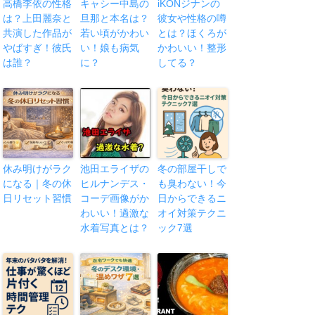
高橋李依の性格
キャシー中島の
iKONジナンの
は？上田麗奈と
旦那と本名は？
彼女や性格の噂
共演した作品が
若い頃がかわい
とは？ほくろが
やばすぎ！彼氏
い！娘も病気
かわいい！整形
は誰？
に？
してる？
休み明けがラク
池田エライザの
冬の部屋干しで
になる｜冬の休
ヒルナンデス・
も臭わない！今
日リセット習慣
コーデ画像がか
日からできるニ
わいい！過激な
オイ対策テクニ
水着写真とは？
ック7選