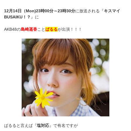
12月14日（Mon)23時00分～23時30分
に放送される『
キスマイ
BUSAIKU！？
』に
AKB48の
島崎遥香
こと
ぱるる
が出演！！！
ぱるると言えば『
塩対応
』で有名ですが