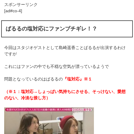
スポンサーリンク
[ad#co-4]
ぱるるの塩対応にファンブチギレ！？
今回はスタジオゲストとして島崎遥香ことぱるるが出演するわけ
ですが
これにはファンの中でも不穏な空気が漂っているようで
問題となっているのはぱるるの
『塩対応』※１
（※１：塩対応→しょっぱい気持ちにさせる、そっけない、愛想
のない、冷淡な接し方）