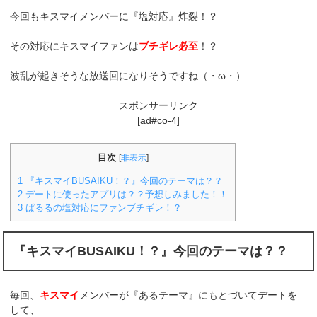
今回もキスマイメンバーに『塩対応』炸裂！？
その対応にキスマイファンは
ブチギレ必至
！？
波乱が起きそうな放送回になりそうですね（・ω・）
スポンサーリンク
[ad#co-4]
目次
[
非表示
]
1
『キスマイBUSAIKU！？』今回のテーマは？？
2
デートに使ったアプリは？？予想しみました！！
3
ぱるるの塩対応にファンブチギレ！？
『キスマイBUSAIKU！？』今回のテーマは？？
毎回、
キスマイ
メンバーが『あるテーマ』にもとづいてデートを
して、