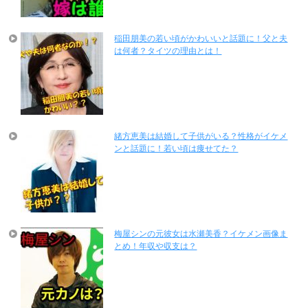
稲田朋美の若い頃がかわいいと話題に！父と夫
は何者？タイツの理由とは！
緒方恵美は結婚して子供がいる？性格がイケメ
ンと話題に！若い頃は痩せてた？
梅屋シンの元彼女は水瀬美香？イケメン画像ま
とめ！年収や収支は？