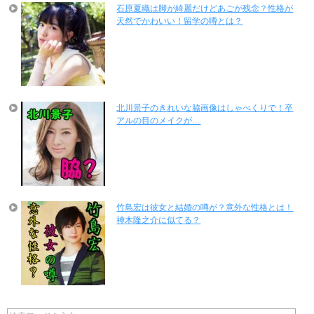
石原夏織は脚が綺麗だけどあごが残念？性格が
天然でかわいい！留学の噂とは？
北川景子のきれいな脇画像はしゃべくりで！卒
アルの目のメイクが…
竹島宏は彼女と結婚の噂が？意外な性格とは！
神木隆之介に似てる？