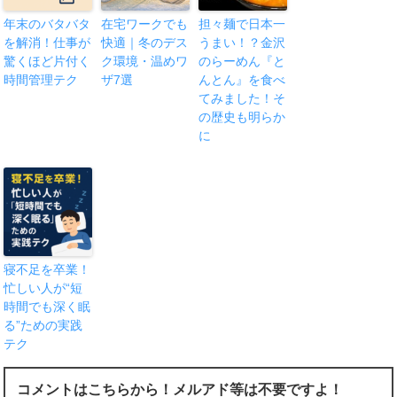
年末のバタバタ
在宅ワークでも
担々麺で日本一
を解消！仕事が
快適｜冬のデス
うまい！？金沢
驚くほど片付く
ク環境・温めワ
のらーめん『と
時間管理テク
ザ7選
んとん』を食べ
てみました！そ
の歴史も明らか
に
寝不足を卒業！
忙しい人が“短
時間でも深く眠
る”ための実践
テク
コメントはこちらから！メルアド等は不要ですよ！