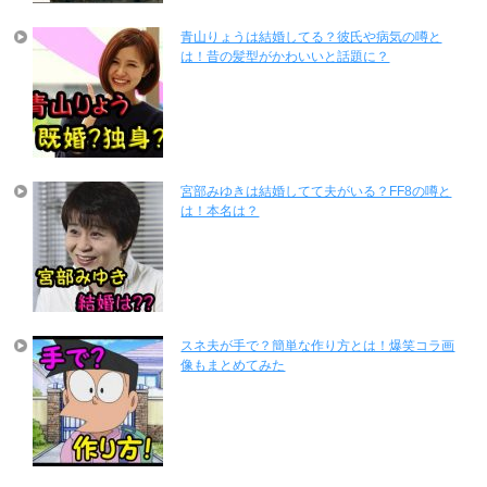
青山りょうは結婚してる？彼氏や病気の噂と
は！昔の髪型がかわいいと話題に？
宮部みゆきは結婚してて夫がいる？FF8の噂と
は！本名は？
スネ夫が手で？簡単な作り方とは！爆笑コラ画
像もまとめてみた