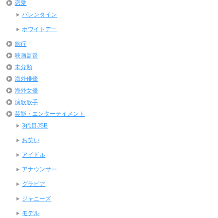
恋愛
バレンタイン
ホワイトデー
旅行
映画監督
未分類
海外俳優
海外女優
演歌歌手
芸能・エンターテイメント
3代目JSB
お笑い
アイドル
アナウンサー
グラビア
ジャニーズ
モデル