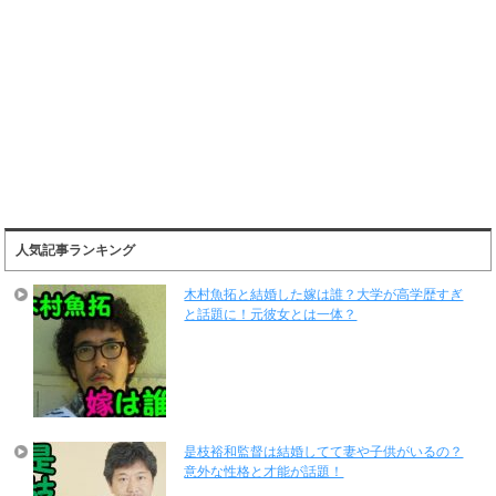
人気記事ランキング
木村魚拓と結婚した嫁は誰？大学が高学歴すぎ
と話題に！元彼女とは一体？
是枝裕和監督は結婚してて妻や子供がいるの？
意外な性格と才能が話題！