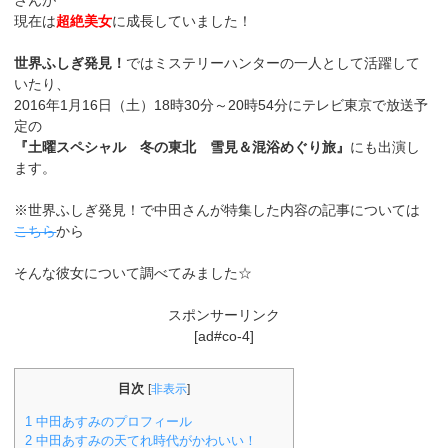
さんが
現在は
超絶美女
に成長していました！
世界ふしぎ発見！
ではミステリーハンターの一人として活躍して
いたり、
2016年1月16日（土）18時30分～20時54分にテレビ東京で放送予
定の
『土曜スペシャル 冬の東北 雪見＆混浴めぐり旅』
にも出演し
ます。
※世界ふしぎ発見！で中田さんが特集した内容の記事については
こちら
から
そんな彼女について調べてみました☆
スポンサーリンク
[ad#co-4]
目次
[
非表示
]
1
中田あすみのプロフィール
2
中田あすみの天てれ時代がかわいい！