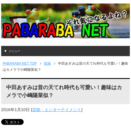
メニュー
PABARABA NET TOP
投稿
中田あすみは昔の天てれ時代も可愛い！趣味
はカメラで小嶋陽菜似？
中田あすみは昔の天てれ時代も可愛い！趣味はカ
メラで小嶋陽菜似？
2016年1月10日
[
芸能・エンターテイメント
]