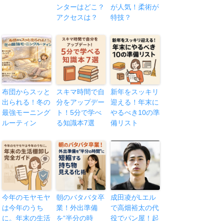
ンターはどこ？
が人気！柔術が
アクセスは？
特技？
布団からスッと
スキマ時間で自
新年をスッキリ
出られる！冬の
分をアップデー
迎える！年末に
最強モーニング
ト！5分で学べ
やるべき10の準
ルーティン
る知識本7選
備リスト
今年のモヤモヤ
朝のバタバタ卒
成田凌がLエル
は今年のうち
業！外出準備
で高畑裕太の代
に。年末の生活
を“半分の時
役でパン屋！起