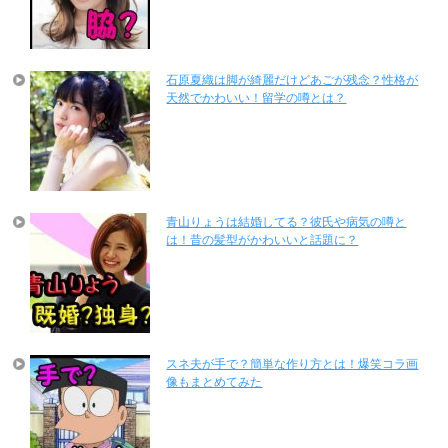
石原夏織は脚が綺麗だけどあごが残念？性格が
天然でかわいい！留学の噂とは？
青山りょうは結婚してる？彼氏や病気の噂と
は！昔の髪型がかわいいと話題に？
スネ夫が手で？簡単な作り方とは！爆笑コラ画
像もまとめてみた