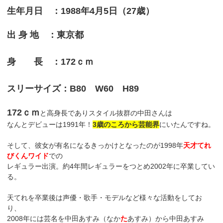
生年月日 ：1988年4月5日（27歳）
出 身 地 ：東京都
身 長 ：172ｃｍ
スリーサイズ：B80 W60 H89
172ｃｍ
と高身長でありスタイル抜群の中田さんは
なんとデビューは1991年！
3歳のころから芸能界
にいたんですね。
そして、彼女が有名になるきっかけとなったのが1998年
天才てれ
びくんワイド
での
レギュラー出演。約4年間レギュラーをつとめ2002年に卒業してい
る。
天てれを卒業後は声優・歌手・モデルなど様々な活動をしてお
り、
2008年には芸名を中田あすみ（なか
た
あすみ）から中田あすみ