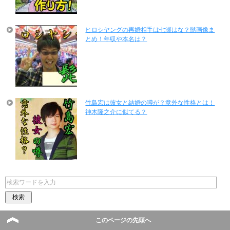
ヒロシヤングの再婚相手は七瀬はな？髭画像ま
とめ！年収や本名は？
竹島宏は彼女と結婚の噂が？意外な性格とは！
神木隆之介に似てる？
このページの先頭へ