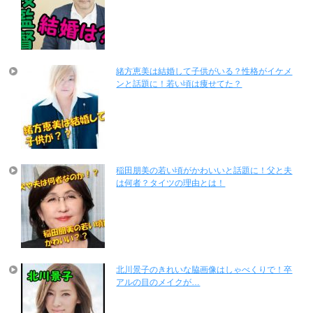
緒方恵美は結婚して子供がいる？性格がイケメ
ンと話題に！若い頃は痩せてた？
稲田朋美の若い頃がかわいいと話題に！父と夫
は何者？タイツの理由とは！
北川景子のきれいな脇画像はしゃべくりで！卒
アルの目のメイクが…