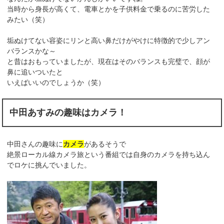
当時から身長が高くて、電車とかを子供料金で乗るのに苦労した
みたい（笑）
垢ぬけてない容姿にリンと高い鼻だけがやけに特徴的で少しアン
バランスかな～
と昔はおもっていましたが、現在はそのバランスも完璧で、顔が
鼻に追いついたと
いえばいいのでしょうか（笑）
中田あすみの趣味はカメラ！
中田さんの趣味に
カメラ
があるそうで
絶景ローカル線カメラ旅という番組では自身のカメラを持ち込ん
でロケに挑んでいました。