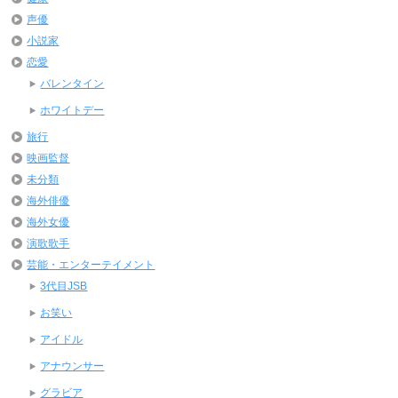
声優
小説家
恋愛
バレンタイン
ホワイトデー
旅行
映画監督
未分類
海外俳優
海外女優
演歌歌手
芸能・エンターテイメント
3代目JSB
お笑い
アイドル
アナウンサー
グラビア