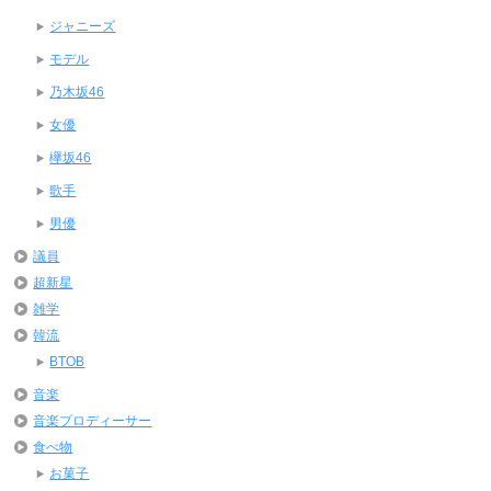
ジャニーズ
モデル
乃木坂46
女優
欅坂46
歌手
男優
議員
超新星
雑学
韓流
BTOB
音楽
音楽プロディーサー
食べ物
お菓子