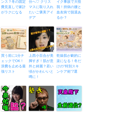
ンス？冬の固定
分へ♡ クリス
イク事故で大怪
費見直しで家計
マスに取り入れ
我！持病の腰と
がラクになる
たいご褒美アイ
血友病で脱退あ
デア
るか？
買う前に1分チ
上西小百合が美
乾燥肌が劇的に
ェックでOK！
脚すぎ！肌が意
楽になる！冬だ
浪費を止める最
外と綺麗？若い
けの“特別スキ
強リスト
頃がかわいいと
ンケア術”7選
噂に！