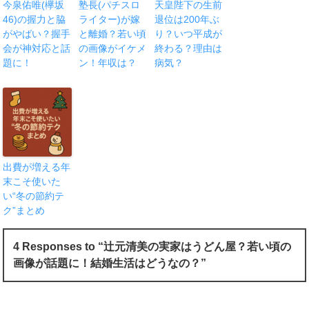
今泉佑唯(欅坂
塾長(パチスロ
天皇陛下の生前
46)の握力と脇
ライター)が嫁
退位は200年ぶ
がやばい？握手
と離婚？若い頃
り？いつ平成が
会が神対応と話
の画像がイケメ
終わる？理由は
題に！
ン！年収は？
病気？
出費が増える年
末こそ使いた
い“冬の節約テ
ク”まとめ
4 Responses to “辻元清美の実家はうどん屋？若い頃の
画像が話題に！結婚生活はどうなの？”