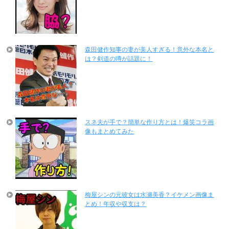
森田健作知事の妻が美人すぎる！意外な本名と
は？剣道の噂が話題に！
スネ夫が手で？簡単な作り方とは！爆笑コラ画
像もまとめてみた
梅屋シンの元彼女は水瀬美香？イケメン画像ま
とめ！年収や収支は？