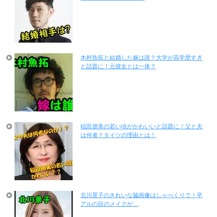
木村魚拓と結婚した嫁は誰？大学が高学歴すぎ
と話題に！元彼女とは一体？
稲田朋美の若い頃がかわいいと話題に！父と夫
は何者？タイツの理由とは！
北川景子のきれいな脇画像はしゃべくりで！卒
アルの目のメイクが…