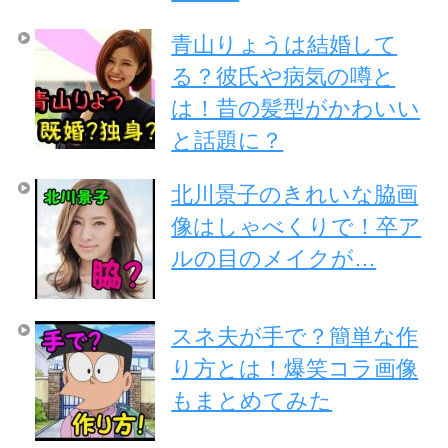
青山りょうは結婚して
る？彼氏や病気の噂と
は！昔の髪型がかわいい
と話題に？
北川景子のきれいな脇画
像はしゃべくりで！卒ア
ルの目のメイクが…
スネ夫が手で？簡単な作
り方とは！爆笑コラ画像
もまとめてみた