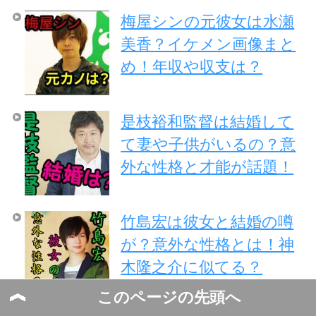
梅屋シンの元彼女は水瀬
美香？イケメン画像まと
め！年収や収支は？
是枝裕和監督は結婚して
て妻や子供がいるの？意
外な性格と才能が話題！
竹島宏は彼女と結婚の噂
が？意外な性格とは！神
木隆之介に似てる？
このページの先頭へ