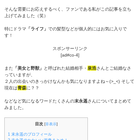
そんな需要にお応えするべく、ファンである私がこの記事を立ち
上げてみました（笑）
特にドラマ
「ライフ」
での髪型などが個人的にはお気に入りで
す！
スポンサーリンク
[ad#co-4]
また
「美女と野獣」
と呼ばれた結婚相手・
泉浩
さんとご結婚なさ
っていますが、
２人の出会いのきっかけなんかも気になりますよね～(>_<) そして
現在は
青森
に？？
などなど気になるワードたくさんの
末永遥
さんについてまとめて
みました。
目次
[
非表示
]
1
末永遥のプロフィール