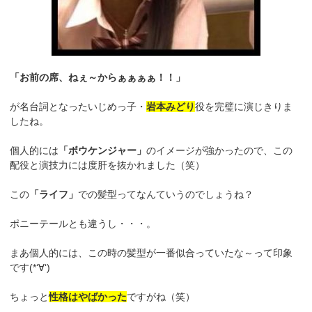
「お前の席、ねぇ～からぁぁぁぁ！！」
が名台詞となったいじめっ子・
岩本みどり
役を完璧に演じきりま
したね。
個人的には
「ボウケンジャー」
のイメージが強かったので、この
配役と演技力には度肝を抜かれました（笑）
この
「ライフ」
での髪型ってなんていうのでしょうね？
ポニーテールとも違うし・・・。
まあ個人的には、この時の髪型が一番似合っていたな～って印象
です(*‘∀‘)
ちょっと
性格はやばかった
ですがね（笑）