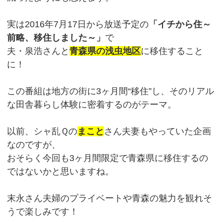
実は2016年7月17日から放送予定の
「イチから住～
前略、移住しました～」
で
夫・泉浩さんと
青森県の浅虫地区
に移住すること
に！
この番組は地方の街に3ヶ月間“移住”し、そのリアル
な田舎暮らし体験に密着するのがテーマ。
以前、シャ乱Ｑの
まこと
さん夫妻もやっていた企画
なのですが、
おそらく今回も3ヶ月間限定で青森県に移住するの
ではないかと思いますね。
末永さん夫婦のプライベートや青森の魅力を観れそ
うで楽しみです！