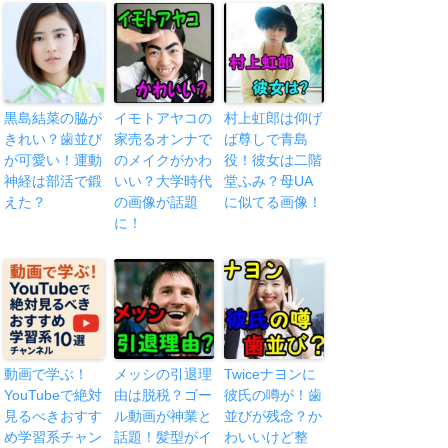
黒島結菜の脇が
イモトアヤコの
村上虹郎は仰げ
きれい？歯並び
家売るオンナで
ば尊しで青島
が可愛い！運動
のメイクがかわ
役！彼女は二階
神経は部活で鍛
いい？大学時代
堂ふみ？母UA
えた？
の画像が話題
に似てる画像！
に！
動画で学ぶ！
メッシの引退理
Twiceナヨンに
YouTubeで絶対
由は脱税？ゴー
彼氏の噂が！歯
見るべきおすす
ル動画が神業と
並びが残念？か
め学習系チャン
話題！髪型がイ
わいいけど整