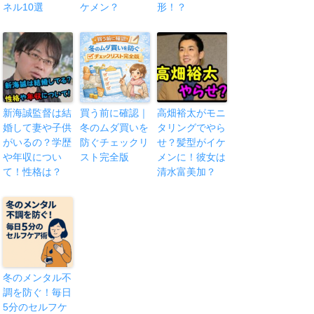
ネル10選
ケメン？
形！？
新海誠監督は結
買う前に確認｜
高畑裕太がモニ
婚して妻や子供
冬のムダ買いを
タリングでやら
がいるの？学歴
防ぐチェックリ
せ？髪型がイケ
や年収につい
スト完全版
メンに！彼女は
て！性格は？
清水富美加？
冬のメンタル不
調を防ぐ！毎日
5分のセルフケ