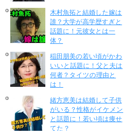
木村魚拓と結婚した嫁は
誰？大学が高学歴すぎと
話題に！元彼女とは一
体？
稲田朋美の若い頃がかわ
いいと話題に！父と夫は
何者？タイツの理由と
は！
緒方恵美は結婚して子供
がいる？性格がイケメン
と話題に！若い頃は痩せ
てた？