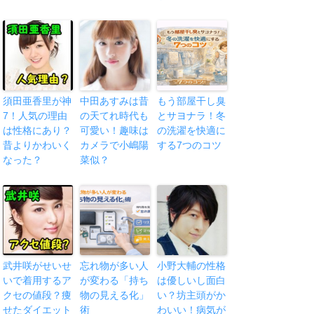
須田亜香里が神
中田あすみは昔
もう部屋干し臭
7！人気の理由
の天てれ時代も
とサヨナラ！冬
は性格にあり？
可愛い！趣味は
の洗濯を快適に
昔よりかわいく
カメラで小嶋陽
する7つのコツ
なった？
菜似？
武井咲がせいせ
忘れ物が多い人
小野大輔の性格
いで着用するア
が変わる「持ち
は優しいし面白
クセの値段？痩
物の見える化」
い？坊主頭がか
せたダイエット
術
わいい！病気が