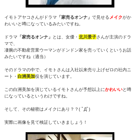
イモトアヤコさんがドラマ
「家売るオンナ」
で見せる
メイク
がか
わいいと噂になっているみたいですね。
ドラマ
「家売るオンナ」
とは、女優・
北川景子
さんが主演のドラ
マで、
凄腕の不動産営業ウーマンがドンドン家を売っていくというお話
みたいですね（適当）
そのドラマの中で、イモトさんは入社以来売り上げゼロの社内ニ
ート・
白洲美加
役を演じています。
この白洲美加を演じているイモトさんが予想以上に
かわいい
と噂
になっているというわけですね。
そして、その秘密はメイクにあり？？( ﾟДﾟ)
実際に画像を見て検証していきましょう！