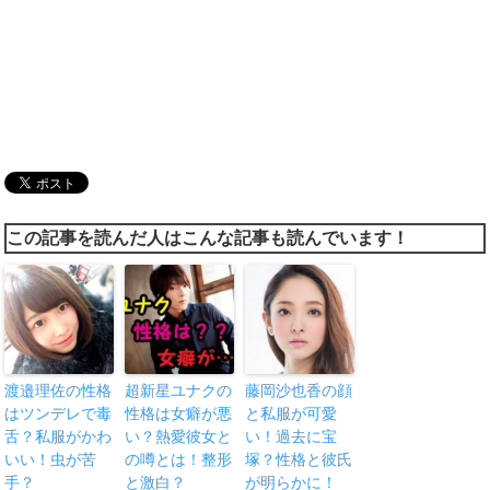
この記事を読んだ人はこんな記事も読んでいます！
渡邉理佐の性格
超新星ユナクの
藤岡沙也香の顔
はツンデレで毒
性格は女癖が悪
と私服が可愛
舌？私服がかわ
い？熱愛彼女と
い！過去に宝
いい！虫が苦
の噂とは！整形
塚？性格と彼氏
手？
と激白？
が明らかに！