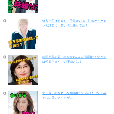
緒方恵美は結婚して子供がいる？性格がイケメ
ンと話題に！若い頃は痩せてた？
稲田朋美の若い頃がかわいいと話題に！父と夫
は何者？タイツの理由とは！
北川景子のきれいな脇画像はしゃべくりで！卒
アルの目のメイクが…