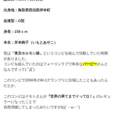
出身地：鳥取県西伯郡岸本町
血液型：O型
身長：158ｃｍ
本名：井本絢子（いもとあやこ）
昔は
「東京ホルモン娘」
というコンビを組んで活動していた時期
がありました。
コンビを組んでいたのはフォーリンラブで有名な
バービー
さんと
なんですって( ﾟДﾟ)
このコンビで2006年のM-1グランプリに出場したこともあったん
だとか。
このコンビはイモトさんが
『世界の果てまでイってQ！』
のレギュ
ラーになったことで
自然消滅してしまったみたいですがね(´・ω・`)