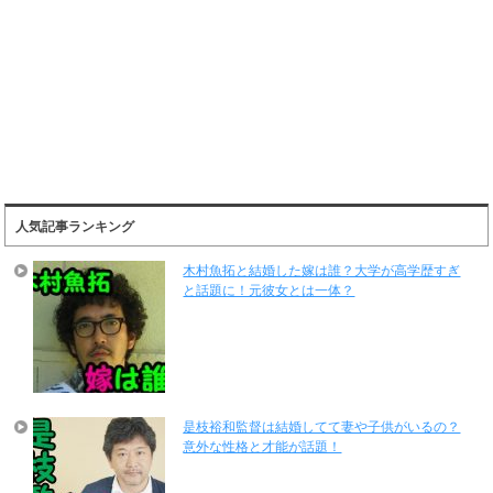
人気記事ランキング
木村魚拓と結婚した嫁は誰？大学が高学歴すぎ
と話題に！元彼女とは一体？
是枝裕和監督は結婚してて妻や子供がいるの？
意外な性格と才能が話題！