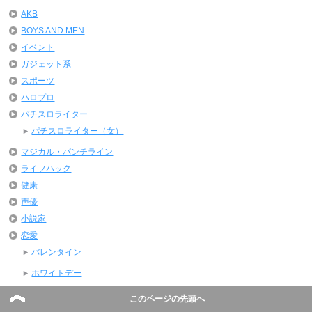
AKB
BOYS AND MEN
イベント
ガジェット系
スポーツ
ハロプロ
パチスロライター
パチスロライター（女）
マジカル・パンチライン
ライフハック
健康
声優
小説家
恋愛
バレンタイン
ホワイトデー
旅行
このページの先頭へ
映画監督