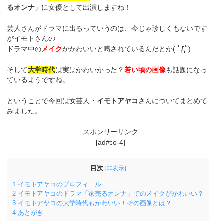
るオンナ」
に女優として出演しますね！
芸人さんがドラマに出るっていうのは、今じゃ珍しくもないです
がイモトさんの
ドラマ中の
メイク
がかわいいと噂されているんだとか( ﾟДﾟ)
そして
大学時代
は実はかわいかった？
若い頃の画像
も話題になっ
ているようですね。
ということで今回は女芸人・
イモトアヤコ
さんについてまとめて
みました。
スポンサーリンク
[ad#co-4]
目次
[
非表示
]
1
イモトアヤコのプロフィール
2
イモトアヤコのドラマ「家売るオンナ」でのメイクがかわいい？
3
イモトアヤコの大学時代もかわいい！その画像とは？
4
あとがき