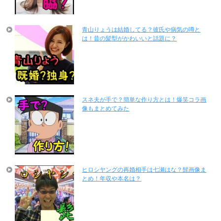
青山りょうは結婚してる？彼氏や病気の噂と
は！昔の髪型がかわいいと話題に？
スネ夫が手で？簡単な作り方とは！爆笑コラ画
像もまとめてみた
ヒロシヤングの再婚相手は七瀬はな？髭画像ま
とめ！年収や本名は？