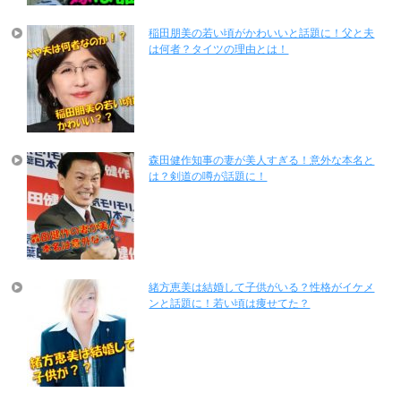
稲田朋美の若い頃がかわいいと話題に！父と夫
は何者？タイツの理由とは！
森田健作知事の妻が美人すぎる！意外な本名と
は？剣道の噂が話題に！
緒方恵美は結婚して子供がいる？性格がイケメ
ンと話題に！若い頃は痩せてた？