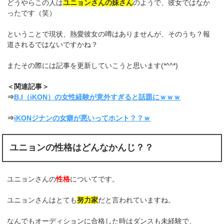
どうやらこの人は
ユニョンさんの妹さん
のようで、彼女ではなか
ったです（笑）
ということで現状、熱愛彼女の噂はありませんが、そのうち？報
道されるではないですかね？
またその際には記事を更新していこうと思います(*^^*)
＜関連記事＞
⇒
B.I（iKON）の女性経験が意外すぎると話題にｗｗｗ
⇒
iKONジナンの女癖が悪いってホント？？ｗ
ユニョンの性格はどんなかんじ？？
ユニョンさんの
性格
についてです。
ユニョンさんはとても
努力家
だと言われていますね。
なんでもオーディションに合格した時はダンスも未経験で、