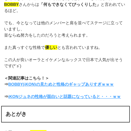
BOBBY
さんからは
「何もできなくてびっくりした」
と言われてい
るほど。
でも、今となっては他のメンバーと肩を並べてステージに立って
いますし、
並ならぬ努力をしたのだろうと考えられます。
また真っすぐな性格で
優しい
とも言われていますね。
この人が良いオーラとイケメンなルックスで日本で人気が出そう
です(*´з`)
＜関連記事はこちら！＞
⇒
BOBBY(iKON)の見ためと性格のギャップありすぎｗｗｗ
⇒
iKONジュネの性格が面白いと話題になっていると・・・ｗｗ
あとがき