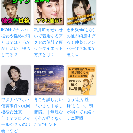
iKONジナンの
武井咲がせいせ
志田愛佳(もな)
彼女や性格の噂
いで着用するア
の足が綺麗すぎ
とは？ほくろが
クセの値段？痩
る！仲良しメン
かわいい！整形
せたダイエット
バーは？私服で
してる？
方法とは？
泣くｗ
ワタナベマホト
冬こそ試したい
もう“朝活挫
傷害事件の元同
「小さな手放し
折”しない。朝
棲彼女は京
習慣」｜無理な
が弱くても続く
佳！？プロフィ
く心が軽くなる
ミニ習慣
ールや２人の出
7つのヒント
会いなど