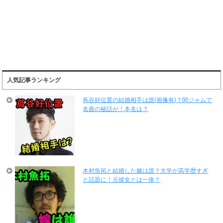
人気記事ランキング
蔦谷好位置の結婚相手は誰(画像有)？関ジャムで
名曲の秘話が！本名は？
木村魚拓と結婚した嫁は誰？大学が高学歴すぎ
と話題に！元彼女とは一体？