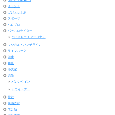
イベント
ガジェット系
スポーツ
ハロプロ
パチスロライター
パチスロライター（女）
マジカル・パンチライン
ライフハック
健康
声優
小説家
恋愛
バレンタイン
ホワイトデー
旅行
映画監督
未分類