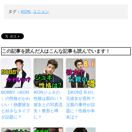
タグ：
iKON
,
ユニョン
この記事を読んだ人はこんな記事も読んでいます！
BOBBY（iKON
iKONジュネの
【iKON】B.Iの
）の性格がかわ
性格は面白い？
元彼女が意外？
いい！熱愛彼女
彼女との写真流
父親の事件が話
と好きなタイプ
失！整形と噂
題に！性格や本
が話題に？
に？
名は？