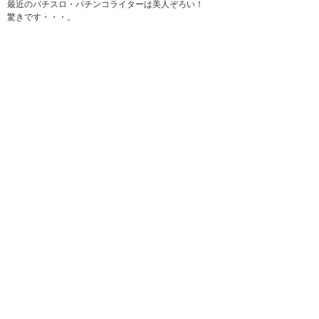
最近のパチスロ・パチンコライターは美人ぞろい！
驚きです・・・。