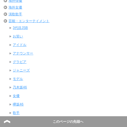
海外俳優
海外女優
演歌歌手
芸能・エンターテイメント
3代目JSB
お笑い
アイドル
アナウンサー
グラビア
ジャニーズ
モデル
乃木坂46
女優
欅坂46
歌手
男優
このページの先頭へ