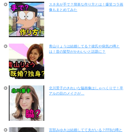
スネ夫が手で？簡単な作り方とは！爆笑コラ画
像もまとめてみた
青山りょうは結婚してる？彼氏や病気の噂と
は！昔の髪型がかわいいと話題に？
北川景子のきれいな脇画像はしゃべくりで！卒
アルの目のメイクが…
宮部みゆきは結婚してて夫がいる？FF8の噂と