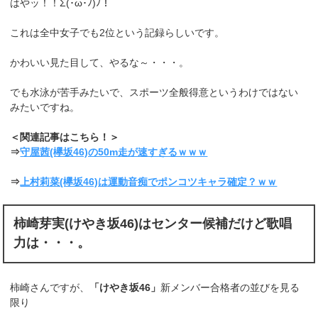
はやッ！！Σ(･ω･ﾉ)ﾉ！
これは全中女子でも2位という記録らしいです。
かわいい見た目して、やるな～・・・。
でも水泳が苦手みたいで、スポーツ全般得意というわけではない
みたいですね。
＜関連記事はこちら！＞
⇒
守屋茜(欅坂46)の50m走が速すぎるｗｗｗ
⇒
上村莉菜(欅坂46)は運動音痴でポンコツキャラ確定？ｗｗ
柿崎芽実(けやき坂46)はセンター候補だけど歌唱
力は・・・。
柿崎さんですが、
「けやき坂46」
新メンバー合格者の並びを見る
限り