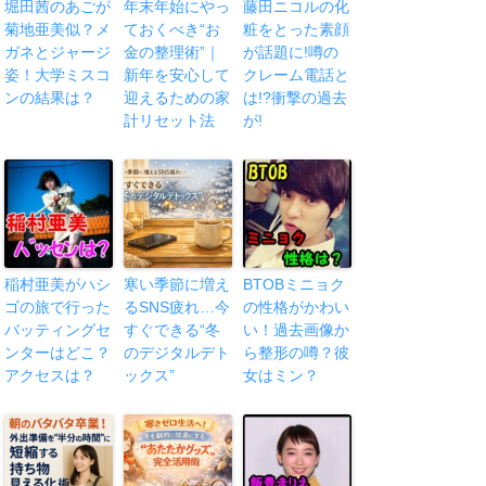
堀田茜のあごが
年末年始にやっ
藤田ニコルの化
菊地亜美似？メ
ておくべき“お
粧をとった素顔
ガネとジャージ
金の整理術”｜
が話題に!噂の
姿！大学ミスコ
新年を安心して
クレーム電話と
ンの結果は？
迎えるための家
は!?衝撃の過去
計リセット法
が!
稲村亜美がハシ
寒い季節に増え
BTOBミニョク
ゴの旅で行った
るSNS疲れ…今
の性格がかわい
バッティングセ
すぐできる“冬
い！過去画像か
ンターはどこ？
のデジタルデト
ら整形の噂？彼
アクセスは？
ックス”
女はミン？