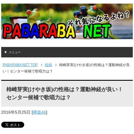
メニュー
PABARABA NET TOP
投稿
柿崎芽実(けやき坂)の性格は？運動神経が良
い！センター候補で歌唱力は？
柿崎芽実(けやき坂)の性格は？運動神経が良い！
センター候補で歌唱力は？
2016年5月25日
[
欅坂46
]