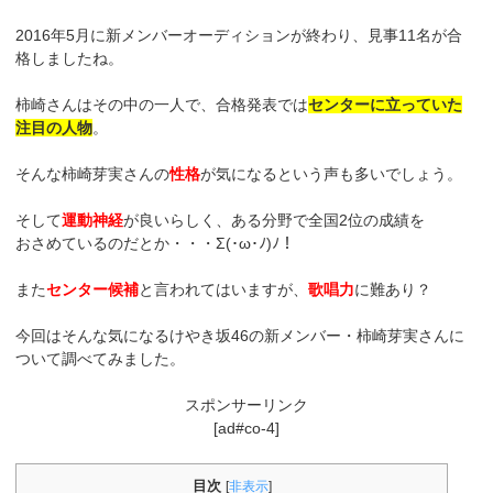
2016年5月に新メンバーオーディションが終わり、見事11名が合
格しましたね。
柿崎さんはその中の一人で、合格発表では
センターに立っていた
注目の人物
。
そんな柿崎芽実さんの
性格
が気になるという声も多いでしょう。
そして
運動神経
が良いらしく、ある分野で全国2位の成績を
おさめているのだとか・・・Σ(･ω･ﾉ)ﾉ！
また
センター候補
と言われてはいますが、
歌唱力
に難あり？
今回はそんな気になるけやき坂46の新メンバー・柿崎芽実さんに
ついて調べてみました。
スポンサーリンク
[ad#co-4]
目次
[
非表示
]