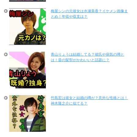
梅屋シンの元彼女は水瀬美香？イケメン画像ま
とめ！年収や収支は？
青山りょうは結婚してる？彼氏や病気の噂と
は！昔の髪型がかわいいと話題に？
竹島宏は彼女と結婚の噂が？意外な性格とは！
神木隆之介に似てる？