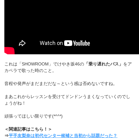
これは「SHOWROOM」でけやき坂46の
「乗り遅れたバス」
をア
カペラで歌った時のこと。
音程や発声がまだまだだな～という感は否めないですね。
まあこれからレッスンを受けてドンドンうまくなっていくのでし
ょうがね！
頑張ってほしい限りです(*^^*)
＜関連記事はこちら！＞
⇒
平手友梨奈は初代センター候補と当初から話題だった？