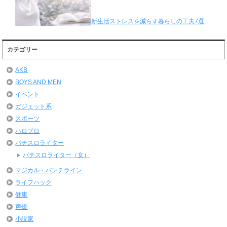
新生活ストレスを減らす暮らしの工夫7選
カテゴリー
AKB
BOYS AND MEN
イベント
ガジェット系
スポーツ
ハロプロ
パチスロライター
パチスロライター（女）
マジカル・パンチライン
ライフハック
健康
声優
小説家