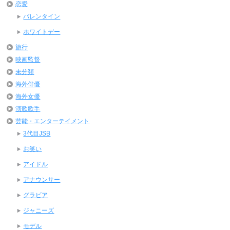
恋愛
バレンタイン
ホワイトデー
旅行
映画監督
未分類
海外俳優
海外女優
演歌歌手
芸能・エンターテイメント
3代目JSB
お笑い
アイドル
アナウンサー
グラビア
ジャニーズ
モデル