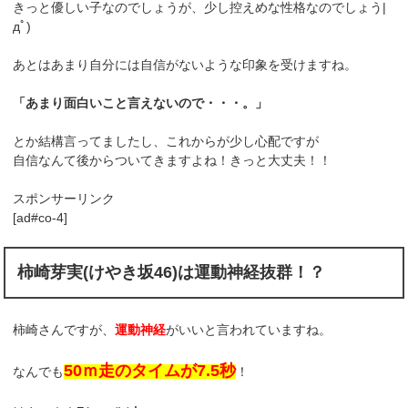
きっと優しい子なのでしょうが、少し控えめな性格なのでしょう|
дﾟ)
あとはあまり自分には自信がないような印象を受けますね。
「あまり面白いこと言えないので・・・。」
とか結構言ってましたし、これからが少し心配ですが
自信なんて後からついてきますよね！きっと大丈夫！！
スポンサーリンク
[ad#co-4]
柿崎芽実(けやき坂46)は運動神経抜群！？
柿崎さんですが、
運動神経
がいいと言われていますね。
50ｍ走のタイムが7.5秒
なんでも
！