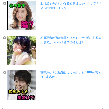
北川景子のきれいな脇画像はしゃべくりで！卒
アルの目のメイクが…
石原夏織は脚が綺麗だけどあごが残念？性格が
天然でかわいい！留学の噂とは？
宮部みゆきは結婚してて夫がいる？FF8の噂と
は！本名は？