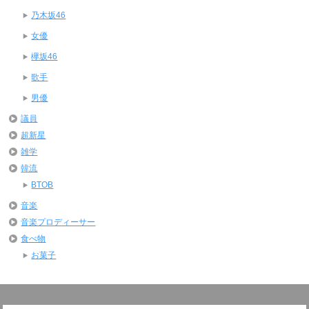
乃木坂46
女優
欅坂46
歌手
男優
議員
超新星
雑学
韓流
BTOB
音楽
音楽プロディーサー
食べ物
お菓子