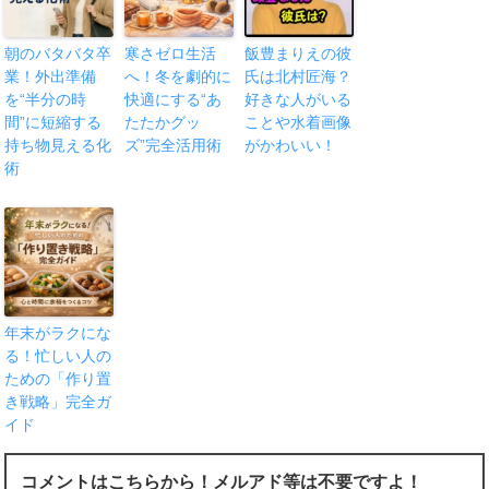
朝のバタバタ卒
寒さゼロ生活
飯豊まりえの彼
業！外出準備
へ！冬を劇的に
氏は北村匠海？
を“半分の時
快適にする“あ
好きな人がいる
間”に短縮する
たたかグッ
ことや水着画像
持ち物見える化
ズ”完全活用術
がかわいい！
術
年末がラクにな
る！忙しい人の
ための「作り置
き戦略」完全ガ
イド
コメントはこちらから！メルアド等は不要ですよ！