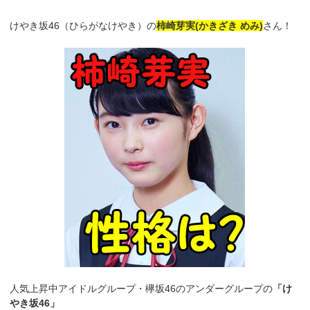
けやき坂46（ひらがなけやき）の
柿崎芽実(かきざき めみ)
さん！
人気上昇中アイドルグループ・欅坂46のアンダーグループの
「け
やき坂46」