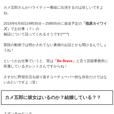
カメ五郎さんがバライティー番組に出演するのは珍しいですよ
ね。
2016年6月8日24時35分～25時05分に放送予定の
「指原カイワイ
ズ」
でお仕事（？）の
秘話について語ってくれるそうです(*^^*)
普段の動画では明かされてない裏側のお話とかも聞けるんでしょ
うね！
というかお仕事でいうと、実は
「Be Brave」
と言う芸能事務所に
所属しているタレントさんですからね！
さすがに野宿生活を繰り返すユーチューバー的な存在だけではな
いみたいですよ（笑）
カメ五郎に彼女はいるのか？結婚している？？
スポンサーリンク