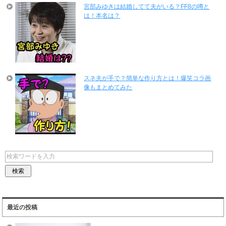
宮部みゆきは結婚してて夫がいる？FF8の噂と
は！本名は？
スネ夫が手で？簡単な作り方とは！爆笑コラ画
像もまとめてみた
最近の投稿