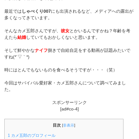
最近では
しゃべくり007
にも出演されるなど、メディアへの露出が
多くなってきています。
そんなカメ五郎さんですが、
彼女
とかいるんですかね？年齢を考
えたら
結婚
していてもおかしくないと思います。
そして鮮やかな
ナイフ
捌きで自給自足をする動画が話題みたいで
すね(*´▽｀*)
時にはとんでもないものを食べるそうですが・・・（笑）
今回はサバイバル愛好家・カメ五郎さんについて調べてみまし
た。
スポンサーリンク
[ad#co-4]
目次
[
非表示
]
1
カメ五郎のプロフィール