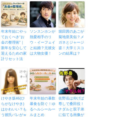
年末年始にやっ
ソンスンホンが
堀田茜のあごが
ておくべき“お
熱愛相手のリ
菊地亜美似？メ
金の整理術”｜
ウ・イーフェイ
ガネとジャージ
新年を安心して
と結婚？元彼女
姿！大学ミスコ
迎えるための家
は大物女優！
ンの結果は？
計リセット法
けやき坂46(ひ
年末年始の暴飲
佐野岳は仰げば
らがなけやき)
暴食を防ぐ！ゆ
尊しで桑田役！
はかわいい？も
るヘルシールー
ナダルと双子弟
う彼氏バレがｗ
ルまとめ
に似てる画像が