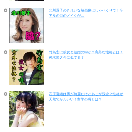
北川景子のきれいな脇画像はしゃべくりで！卒
アルの目のメイクが…
竹島宏は彼女と結婚の噂が？意外な性格とは！
神木隆之介に似てる？
石原夏織は脚が綺麗だけどあごが残念？性格が
天然でかわいい！留学の噂とは？