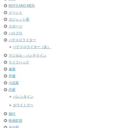
BOYS AND MEN
イベント
ガジェット系
スポーツ
ハロプロ
パチスロライター
パチスロライター（女）
マジカル・パンチライン
ライフハック
健康
声優
小説家
恋愛
バレンタイン
ホワイトデー
旅行
映画監督
未分類