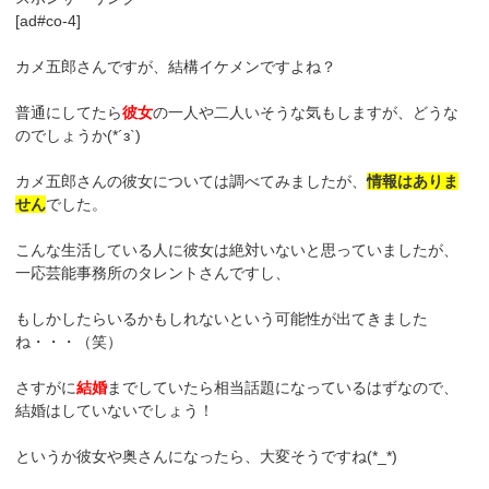
[ad#co-4]
カメ五郎さんですが、結構イケメンですよね？
普通にしてたら
彼女
の一人や二人いそうな気もしますが、どうな
のでしょうか(*´з`)
カメ五郎さんの彼女については調べてみましたが、
情報はありま
せん
でした。
こんな生活している人に彼女は絶対いないと思っていましたが、
一応芸能事務所のタレントさんですし、
もしかしたらいるかもしれないという可能性が出てきました
ね・・・（笑）
さすがに
結婚
までしていたら相当話題になっているはずなので、
結婚はしていないでしょう！
というか彼女や奥さんになったら、大変そうですね(*_*)