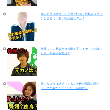
緒方恵美は結婚して子供がいる？性格がイケメ
ンと話題に！若い頃は痩せてた？
梅屋シンの元彼女は水瀬美香？イケメン画像ま
とめ！年収や収支は？
青山りょうは結婚してる？彼氏や病気の噂と
は！昔の髪型がかわいいと話題に？