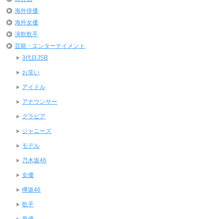
海外俳優
海外女優
演歌歌手
芸能・エンターテイメント
3代目JSB
お笑い
アイドル
アナウンサー
グラビア
ジャニーズ
モデル
乃木坂46
女優
欅坂46
歌手
男優