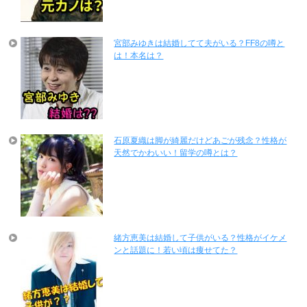
宮部みゆきは結婚してて夫がいる？FF8の噂と
は！本名は？
石原夏織は脚が綺麗だけどあごが残念？性格が
天然でかわいい！留学の噂とは？
緒方恵美は結婚して子供がいる？性格がイケメ
ンと話題に！若い頃は痩せてた？