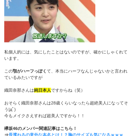
私個人的には、気にしたことはないのですが、確かにしゃくれて
います。
この
顎がハーフっぽく
て、本当にハーフなんじゃないかと言われ
ているみたいですが
織田奈那さんは
純日本人
ですからね（笑）
おそらく織田奈那さんは28歳くらいなったら超絶美人になってそ
う|дﾟ)
今もメイクさえすれば超美人ですから！！
欅坂46のメンバー関連記事はこちら！
⇒
長濱ねるの意外な本名とは！？胸のサイズも気になるｗｗｗ