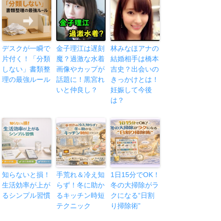
デスクが一瞬で
金子理江は遅刻
林みなほアナの
片付く！「分類
魔？過激な水着
結婚相手は橋本
しない」書類整
画像やカップが
吉史？出会いの
理の最強ルール
話題に！黒宮れ
きっかけとは！
いと仲良し？
妊娠して今後
は？
知らないと損！
手荒れ＆冷え知
1日15分でOK！
生活効率が上が
らず！冬に助か
冬の大掃除がラ
るシンプル習慣
るキッチン時短
クになる“日割
テクニック
り掃除術”