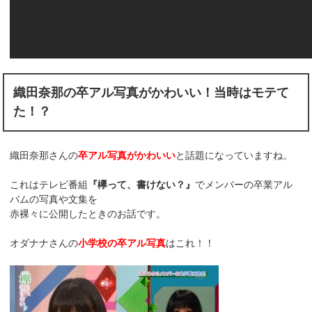
織田奈那の卒アル写真がかわいい！当時はモテて
た！？
織田奈那さんの
卒アル写真がかわいい
と話題になっていますね。
これはテレビ番組
『欅って、書けない？』
でメンバーの卒業アル
バムの写真や文集を
赤裸々に公開したときのお話です。
オダナナさんの
小学校の卒アル写真
はこれ！！