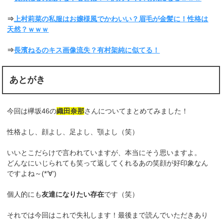
⇒
上村莉菜の私服はお嬢様風でかわいい？眉毛が金髪に！性格は
天然？ｗｗｗ
⇒
長濱ねるのキス画像流失？有村架純に似てる！
あとがき
今回は欅坂46の
織田奈那
さんについてまとめてみました！
性格よし、顔よし、足よし、顎よし（笑）
いいとこだらけで言われていますが、本当にそう思いますよ。
どんなにいじられても笑って返してくれるあの笑顔が好印象なん
ですよね～(*‘∀‘)
個人的にも
友達になりたい存在
です（笑）
それでは今回はこれで失礼します！最後まで読んでいただきあり