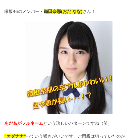
欅坂46のメンバー・
織田奈那(おだ なな)
さん！
あだ名がフルネーム
という珍しいパターンですね（笑）
”オダナナ”
っていう響きがいいです、ご両親は狙っていたのか