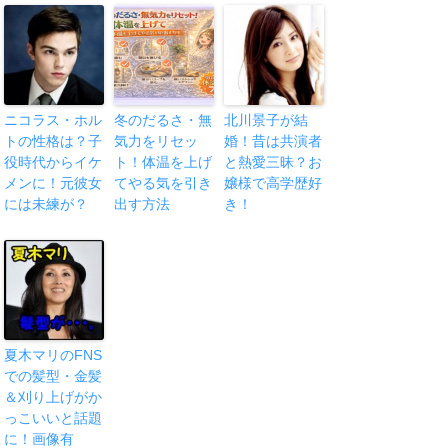
ニコラス・ホル
冬のだるさ・無
北川景子が結
トの性格は？子
気力をリセッ
婚！昔は共演者
役時代からイケ
ト！体温を上げ
と熱愛三昧？お
メンに！元彼女
てやる気を引き
嬢様で高学歴好
には未練が？
出す方法
き！
夏木マリのFNS
での髪型・金髪
＆刈り上げがか
っこいいと話題
に！画像有