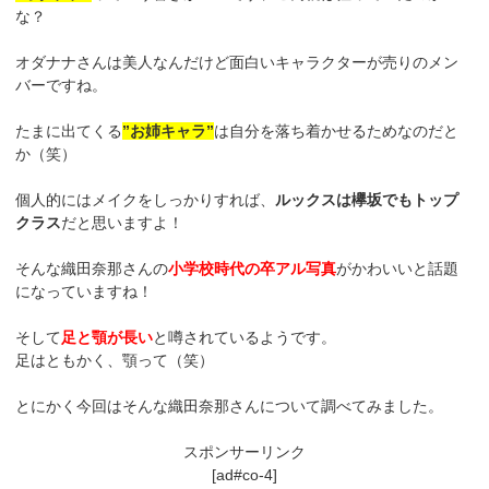
な？
オダナナさんは美人なんだけど面白いキャラクターが売りのメン
バーですね。
たまに出てくる
”お姉キャラ”
は自分を落ち着かせるためなのだと
か（笑）
個人的にはメイクをしっかりすれば、
ルックスは欅坂でもトップ
クラス
だと思いますよ！
そんな織田奈那さんの
小学校時代の卒アル写真
がかわいいと話題
になっていますね！
そして
足と顎が長い
と噂されているようです。
足はともかく、顎って（笑）
とにかく今回はそんな織田奈那さんについて調べてみました。
スポンサーリンク
[ad#co-4]