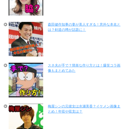
森田健作知事の妻が美人すぎる！意外な本名と
は？剣道の噂が話題に！
スネ夫が手で？簡単な作り方とは！爆笑コラ画
像もまとめてみた
梅屋シンの元彼女は水瀬美香？イケメン画像ま
とめ！年収や収支は？