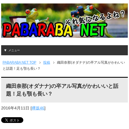
メニュー
PABARABA NET TOP
投稿
織田奈那(オダナナ)の卒アル写真がかわいい
と話題！足も顎も長い？
織田奈那(オダナナ)の卒アル写真がかわいいと話
題！足も顎も長い？
2016年4月11日
[
欅坂46
]