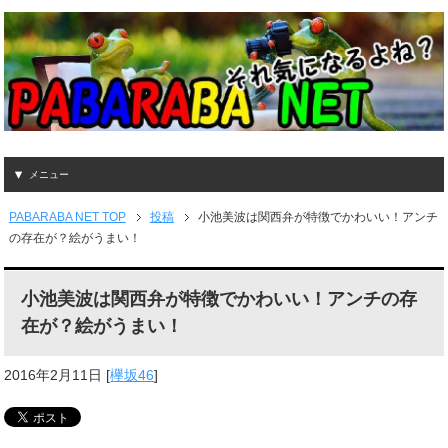
メニュー
PABARABA NET TOP
投稿
小池美波は関西弁が特徴でかわいい！アンチ
の存在が？絵がうまい！
小池美波は関西弁が特徴でかわいい！アンチの存
在が？絵がうまい！
2016年2月11日
[
欅坂46
]