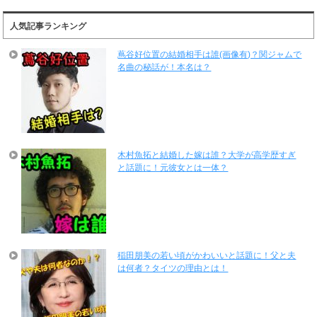
人気記事ランキング
蔦谷好位置の結婚相手は誰(画像有)？関ジャムで
名曲の秘話が！本名は？
木村魚拓と結婚した嫁は誰？大学が高学歴すぎ
と話題に！元彼女とは一体？
稲田朋美の若い頃がかわいいと話題に！父と夫
は何者？タイツの理由とは！