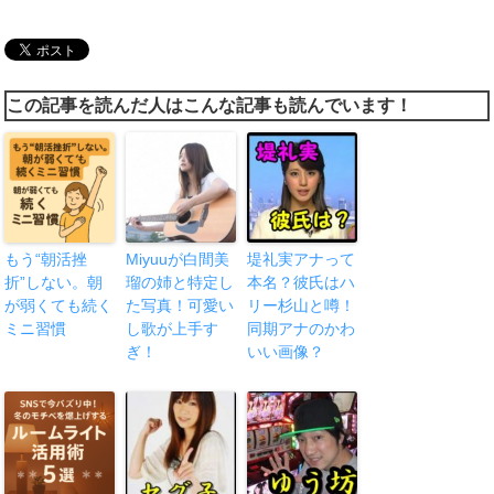
この記事を読んだ人はこんな記事も読んでいます！
もう“朝活挫
Miyuuが白間美
堤礼実アナって
折”しない。朝
瑠の姉と特定し
本名？彼氏はハ
が弱くても続く
た写真！可愛い
リー杉山と噂！
ミニ習慣
し歌が上手す
同期アナのかわ
ぎ！
いい画像？