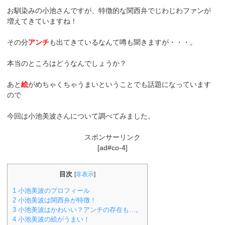
お馴染みの小池さんですが、特徴的な関西弁でじわじわファンが
増えてきていますね！
その分
アンチ
も出てきているなんて噂も聞きますが・・・。
本当のところはどうなんでしょうか？
あと
絵
がめちゃくちゃうまいということでも話題になっています
ので
今回は小池美波さんについて調べてみました。
スポンサーリンク
[ad#co-4]
目次
[
非表示
]
1
小池美波のプロフィール
2
小池美波は関西弁が特徴！
3
小池美波はかわいい？アンチの存在も…。
4
小池美波の絵がうまい！