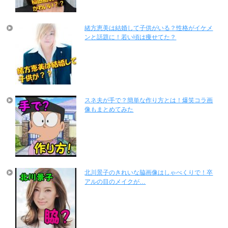
緒方恵美は結婚して子供がいる？性格がイケメ
ンと話題に！若い頃は痩せてた？
スネ夫が手で？簡単な作り方とは！爆笑コラ画
像もまとめてみた
北川景子のきれいな脇画像はしゃべくりで！卒
アルの目のメイクが…