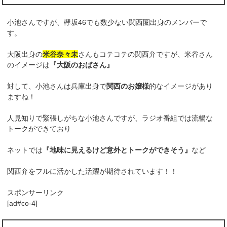
小池さんですが、欅坂46でも数少ない関西圏出身のメンバーで
す。
大阪出身の
米谷奈々未
さんもコテコテの関西弁ですが、米谷さん
のイメージは
『大阪のおばさん』
対して、小池さんは兵庫出身で
関西のお嬢様
的なイメージがあり
ますね！
人見知りで緊張しがちな小池さんですが、ラジオ番組では流暢な
トークができており
ネットでは
『地味に見えるけど意外とトークができそう』
など
関西弁をフルに活かした活躍が期待されています！！
スポンサーリンク
[ad#co-4]