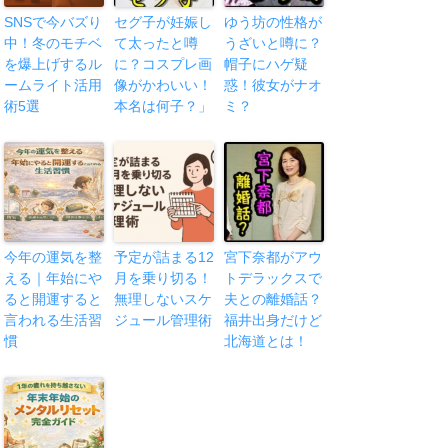
SNSで今バズり
セグ子が妊娠し
ゆう坊の性格が
中！冬のモチベ
て太ったと噂
うざいと噂に？
を爆上げするル
に？コスプレ画
帽子にハゲ疑
ームライト活用
像がかわいい！
惑！彼女がナオ
術5選
本名は何子？」
ミ？
今年の運気を整
予定が詰まる12
宮下奈都がアウ
える｜年始にや
月を乗り切る！
トデラックスで
ると開運すると
無理しないスケ
夫との離婚話？
言われる生活習
ジュール管理術
福井出身だけど
慣
北海道とは！