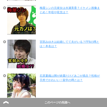
梅屋シンの元彼女は水瀬美香？イケメン画像ま
とめ！年収や収支は？
宮部みゆきは結婚してて夫がいる？FF8の噂と
は！本名は？
石原夏織は脚が綺麗だけどあごが残念？性格が
天然でかわいい！留学の噂とは？
このページの先頭へ