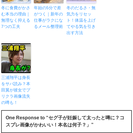
冬に食費がかさ
年始の5分で差
冬のだるさ・無
む本当の理由｜
がつく｜新年の
気力をリセッ
無理なく抑える
仕事がラクにな
ト！体温を上げ
7つの工夫
るメール整理術
てやる気を引き
出す方法
三浦翔平は身長
をサバ読み？本
田翼が彼女でプ
リクラ画像流失
の噂も！
One Response to “セグ子が妊娠して太ったと噂に？コ
スプレ画像がかわいい！本名は何子？」”