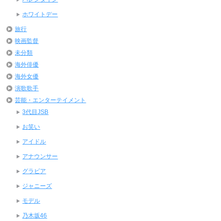
ホワイトデー
旅行
映画監督
未分類
海外俳優
海外女優
演歌歌手
芸能・エンターテイメント
3代目JSB
お笑い
アイドル
アナウンサー
グラビア
ジャニーズ
モデル
乃木坂46