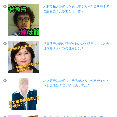
木村魚拓と結婚した嫁は誰？大学が高学歴すぎ
と話題に！元彼女とは一体？
稲田朋美の若い頃がかわいいと話題に！父と夫
は何者？タイツの理由とは！
緒方恵美は結婚して子供がいる？性格がイケメ
ンと話題に！若い頃は痩せてた？