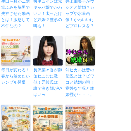
生田斗真が二階
桜キュインは元
井上由美子がウ
堂ふみを脳男で
キャバ嬢でかわ
シオと離婚？カ
失神させた動画
いい！太ったけ
ップや水着画
とは！激怒して
ど妊娠？整形の
像！かわいいけ
不仲なの？
噂も！
どプロレスを？
毎日が変わる！
長沢菜々香が御
沖ヒカルは昔の
春から始めたい
伽ねこむに激
伝説とは？ビワ
シンプル習慣
似！元彼氏は
コと結婚の噂！
誰？泣き顔がや
意外な年収と離
ばいｗ
婚歴が・・・。