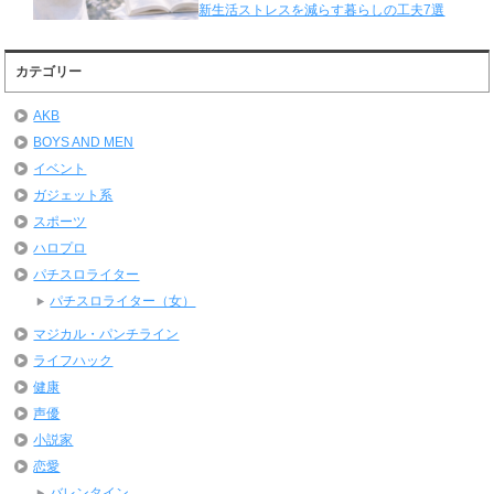
新生活ストレスを減らす暮らしの工夫7選
カテゴリー
AKB
BOYS AND MEN
イベント
ガジェット系
スポーツ
ハロプロ
パチスロライター
パチスロライター（女）
マジカル・パンチライン
ライフハック
健康
声優
小説家
恋愛
バレンタイン