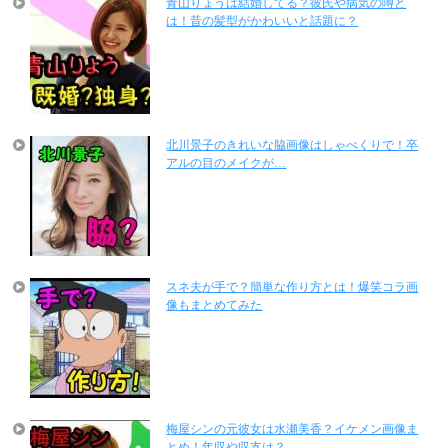
青山りょうは結婚してる？彼氏や病気の噂と
は！昔の髪型がかわいいと話題に？
北川景子のきれいな脇画像はしゃべくりで！卒
アルの目のメイクが…
スネ夫が手で？簡単な作り方とは！爆笑コラ画
像もまとめてみた
梅屋シンの元彼女は水瀬美香？イケメン画像ま
とめ！年収や収支は？