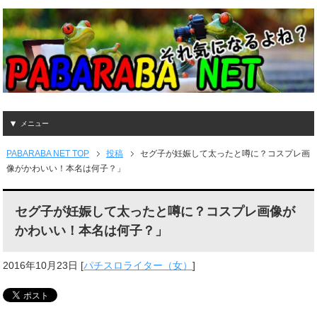
メニュー
PABARABA NET TOP
投稿
セグ子が妊娠して太ったと噂に？コスプレ画
像がかわいい！本名は何子？」
セグ子が妊娠して太ったと噂に？コスプレ画像が
かわいい！本名は何子？」
2016年10月23日
[
パチスロライター（女）
]