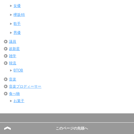
女優
欅坂46
歌手
男優
議員
超新星
雑学
韓流
BTOB
音楽
音楽プロディーサー
食べ物
お菓子
プロフィール
このページの先頭へ