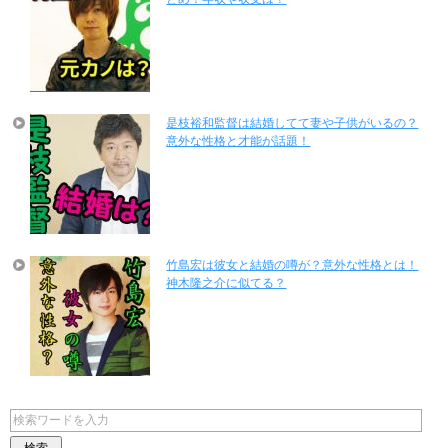
是枝裕和監督は結婚してて妻や子供がいるの？
意外な性格と才能が話題！
竹島宏は彼女と結婚の噂が？意外な性格とは！
神木隆之介に似てる？