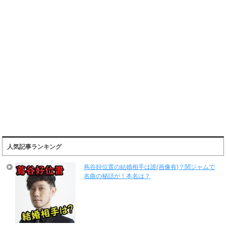
人気記事ランキング
蔦谷好位置の結婚相手は誰(画像有)？関ジャムで
名曲の秘話が！本名は？