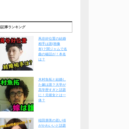
気記事ランキング
蔦谷好位置の結婚
相手は誰(画像
有)？関ジャムで名
曲の秘話が！本名
は？
木村魚拓と結婚し
た嫁は誰？大学が
高学歴すぎと話題
に！元彼女とは一
体？
稲田朋美の若い頃
がかわいいと話題