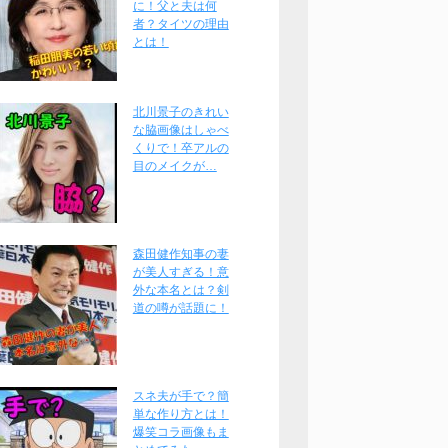
に！父と夫は何
者？タイツの理由
とは！
北川景子のきれい
な脇画像はしゃべ
くりで！卒アルの
目のメイクが…
森田健作知事の妻
が美人すぎる！意
外な本名とは？剣
道の噂が話題に！
スネ夫が手で？簡
単な作り方とは！
爆笑コラ画像もま