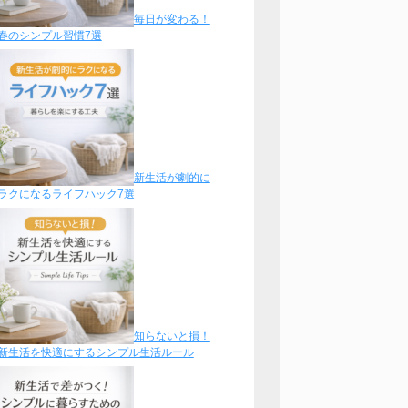
毎日が変わる！
春のシンプル習慣7選
新生活が劇的に
ラクになるライフハック7選
知らないと損！
新生活を快適にするシンプル生活ルール