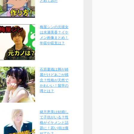
とめてみた
梅屋シンの元彼女
は水瀬美香？イケ
メン画像まとめ！
年収や収支は？
石原夏織は脚が綺
麗だけどあごが残
念？性格が天然で
かわいい！留学の
噂とは？
緒方恵美は結婚し
て子供がいる？性
格がイケメンと話
題に！若い頃は痩
せてた？