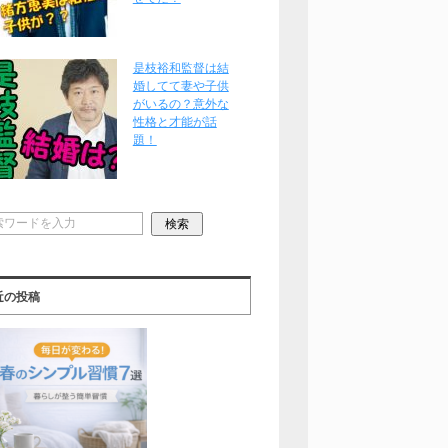
是枝裕和監督は結
婚してて妻や子供
がいるの？意外な
性格と才能が話
題！
近の投稿