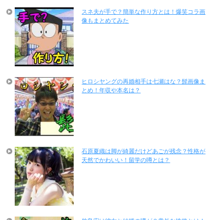
スネ夫が手で？簡単な作り方とは！爆笑コラ画
像もまとめてみた
ヒロシヤングの再婚相手は七瀬はな？髭画像ま
とめ！年収や本名は？
石原夏織は脚が綺麗だけどあごが残念？性格が
天然でかわいい！留学の噂とは？