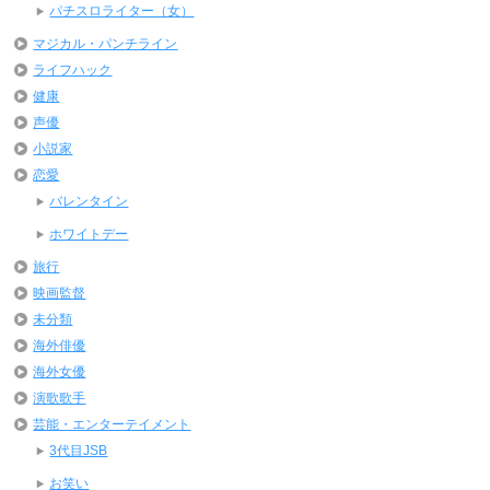
パチスロライター（女）
マジカル・パンチライン
ライフハック
健康
声優
小説家
恋愛
バレンタイン
ホワイトデー
旅行
映画監督
未分類
海外俳優
海外女優
演歌歌手
芸能・エンターテイメント
3代目JSB
お笑い