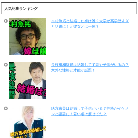
人気記事ランキング
木村魚拓と結婚した嫁は誰？大学が高学歴すぎ
と話題に！元彼女とは一体？
是枝裕和監督は結婚してて妻や子供がいるの？
意外な性格と才能が話題！
緒方恵美は結婚して子供がいる？性格がイケメ
ンと話題に！若い頃は痩せてた？