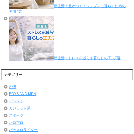
新生活で差がつく！シンプルに暮らすための
習慣7選
新生活ストレスを減らす暮らしの工夫7選
カテゴリー
AKB
BOYS AND MEN
イベント
ガジェット系
スポーツ
ハロプロ
パチスロライター