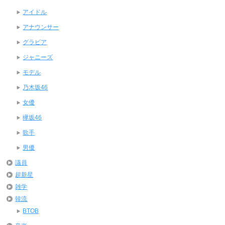
アイドル
アナウンサー
グラビア
ジャニーズ
モデル
乃木坂46
女優
欅坂46
歌手
男優
議員
超新星
雑学
韓流
BTOB