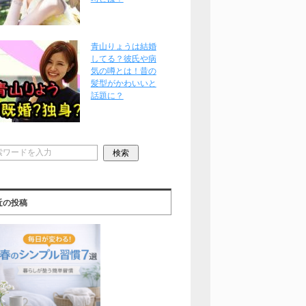
青山りょうは結婚
してる？彼氏や病
気の噂とは！昔の
髪型がかわいいと
話題に？
近の投稿