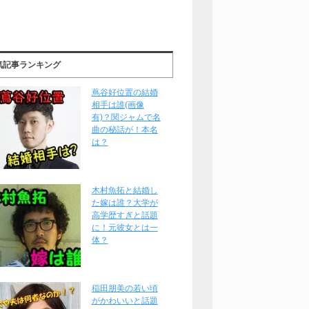
気記事ランキング
蔦谷好位置の結婚
相手は誰(画像
有)？関ジャムで名
曲の秘話が！本名
は？
木村魚拓と結婚し
た嫁は誰？大学が
高学歴すぎと話題
に！元彼女とは一
体？
稲田朋美の若い頃
がかわいいと話題