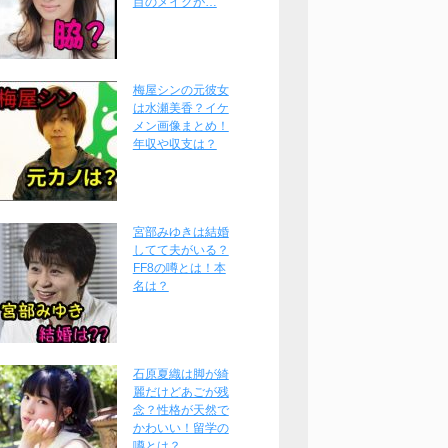
目のメイクが…
梅屋シンの元彼女
は水瀬美香？イケ
メン画像まとめ！
年収や収支は？
宮部みゆきは結婚
してて夫がいる？
FF8の噂とは！本
名は？
石原夏織は脚が綺
麗だけどあごが残
念？性格が天然で
かわいい！留学の
噂とは？