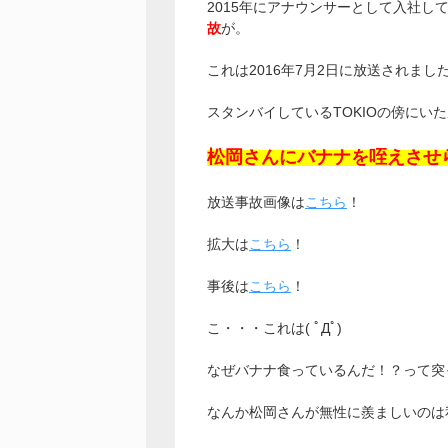
2015年にアナウンサーとして入社し
故
が。
これは2016年7月2日に放送されまし
スタンバイしているTOKIOの傍にい
松岡さんにバナナを咥えさせ
放送事故画像は
こちら
！
拡大は
こちら
！
事後は
こちら
！
こ・・・これは( ﾟДﾟ)
なぜバナナ食っているんだ！？って突
なんか松岡さんが無性に羨ましいのは