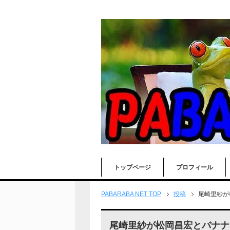
トップページ
プロフィール
PABARABA NET TOP
投稿
尾崎里紗が
尾崎里紗が松岡昌宏とバナナ