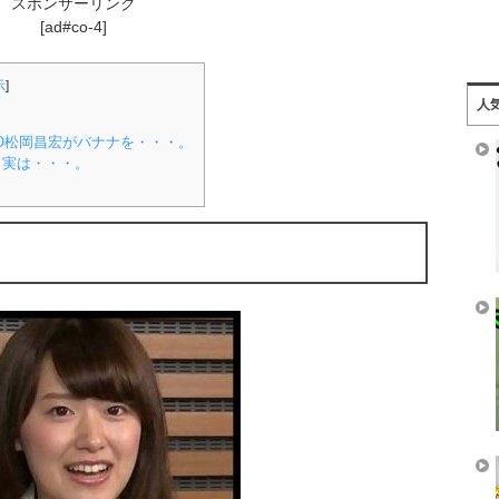
スポンサーリンク
[ad#co-4]
示
]
人
O松岡昌宏がバナナを・・・。
？実は・・・。