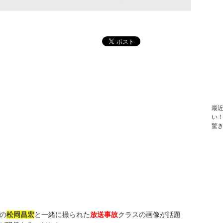
最
い
驚
Oの
松岡昌宏
と一緒に撮られた
放送事故
クラスの画像が話題