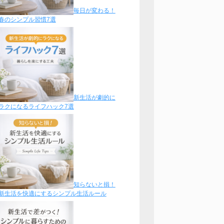
毎日が変わる！
春のシンプル習慣7選
新生活が劇的に
ラクになるライフハック7選
知らないと損！
新生活を快適にするシンプル生活ルール