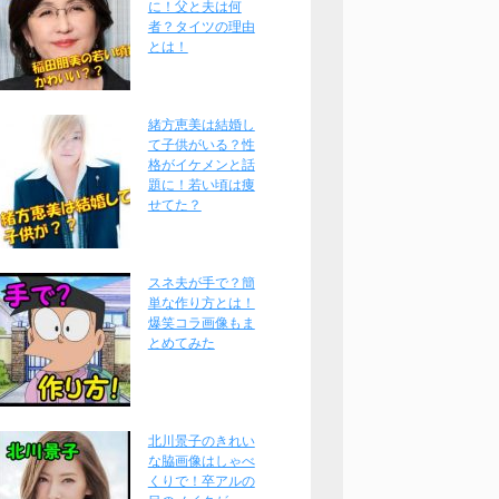
に！父と夫は何
者？タイツの理由
とは！
緒方恵美は結婚し
て子供がいる？性
格がイケメンと話
題に！若い頃は痩
せてた？
スネ夫が手で？簡
単な作り方とは！
爆笑コラ画像もま
とめてみた
北川景子のきれい
な脇画像はしゃべ
くりで！卒アルの