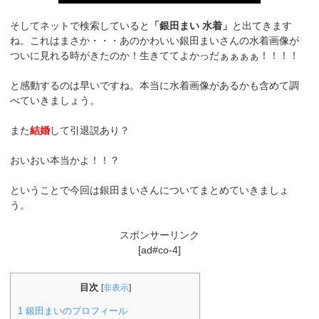
そしてネットで検索していると
「銀田まい 水着」
と出てきます
ね。これはまさか・・・あのかわいい銀田まいさんの水着画像が
ついに見れる時がきたのか！生きててよかっだぁぁぁぁ！！！！
と感動するのは早いですね。本当に水着画像があるかも含めて調
べていきましょう。
また
結婚
して引退説あり？
おいおい本当かよ！！？
ということで今回は銀田まいさんについてまとめていきましょ
う。
スポンサーリンク
[ad#co-4]
目次
[
非表示
]
1
銀田まいのプロフィール