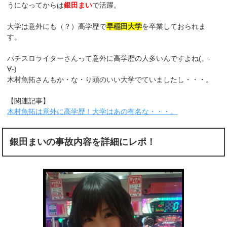
うになってからは
銀田まい
で活躍。
大学は意外にも（？）高学歴で
早稲田大学
を卒業しておられま
す。
パチスロライターさんって意外に高学歴の人多いんですよね(。-
∀-)
木村魚拓さんもか・な・り頭のいい大学でていましたし・・・。
【関連記事】
木村魚拓は意外に高学歴！大学はあの有名な・・・。
銀田まいの事故内容を詳細にレポ！