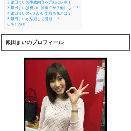
2
銀田まいの事故内容を詳細にレポ！
3
銀田まいは視力に後遺症が？他にも！？
4
銀田まいのかわいい水着画像とは？
5
銀田まいが結婚して引退！？
6
あとがき
銀田まいのプロフィール