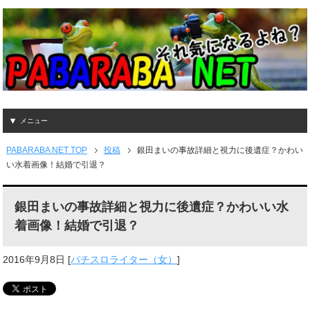
メニュー
PABARABA NET TOP
投稿
銀田まいの事故詳細と視力に後遺症？かわい
い水着画像！結婚で引退？
銀田まいの事故詳細と視力に後遺症？かわいい水
着画像！結婚で引退？
2016年9月8日
[
パチスロライター（女）
]