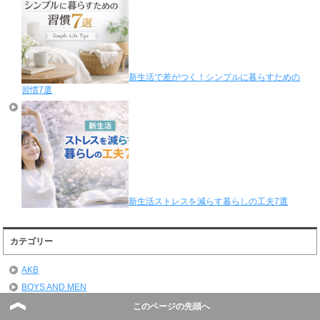
新生活で差がつく！シンプルに暮らすための
習慣7選
新生活ストレスを減らす暮らしの工夫7選
カテゴリー
AKB
BOYS AND MEN
イベント
このページの先頭へ