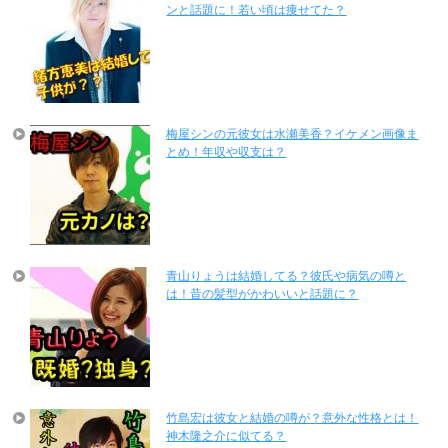
ンと話題に！若い頃は痩せてた？
梅屋シンの元彼女は水瀬美香？イケメン画像ま
とめ！年収や収支は？
青山りょうは結婚してる？彼氏や病気の噂と
は！昔の髪型がかわいいと話題に？
竹島宏は彼女と結婚の噂が？意外な性格とは！
神木隆之介に似てる？