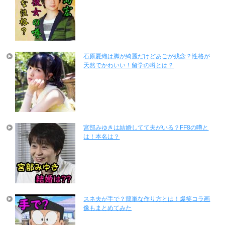
石原夏織は脚が綺麗だけどあごが残念？性格が
天然でかわいい！留学の噂とは？
宮部みゆきは結婚してて夫がいる？FF8の噂と
は！本名は？
スネ夫が手で？簡単な作り方とは！爆笑コラ画
像もまとめてみた