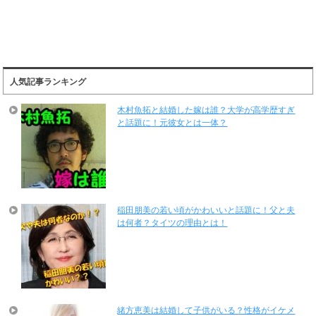
人気記事ランキング
木村魚拓と結婚した嫁は誰？大学が高学歴すぎ
と話題に！元彼女とは一体？
稲田朋美の若い頃がかわいいと話題に！父と夫
は何者？タイツの理由とは！
緒方恵美は結婚して子供がいる？性格がイケメ