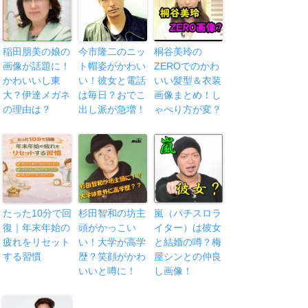
稲田朋美の娘の
今市隆二のニッ
桐谷美玲の
画像が話題に！
ト帽姿がかわい
ZEROでのかわ
かわいいし東
い！彼女と電話
いい髪型＆衣装
大？伊達メガネ
は毎日？おでこ
画像まとめ！し
の理由は？
出し派が急増！
ゃべり方が変？
たった10分で回
杉田智和の坊主
嵐（パチスロラ
復｜年末年始の
頭がかっこい
イター）は彼女
疲れをリセット
い！大学が高学
と結婚の噂？梅
する習慣
歴？笑顔がかわ
屋シンとの仲良
いいと噂に！
し画像！