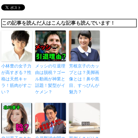
この記事を読んだ人はこんな記事も読んでいます！
小林豊の女子力
メッシの引退理
芳根京子のカッ
が高すぎる？性
由は脱税？ゴー
プとは？美脚画
格は天然キャ
ル動画が神業と
像とは！鼻や黒
ラ！筋肉がすご
話題！髪型がイ
目、すっぴんが
い？
ケメン？
魅力？