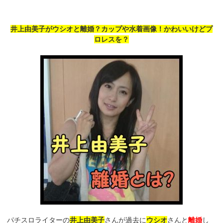
井上由美子がウシオと離婚？カップや水着画像！かわいいけどプ
ロレスを？
パチスロライターの
井上由美子
さんが過去に
ウシオ
さんと
離婚
し