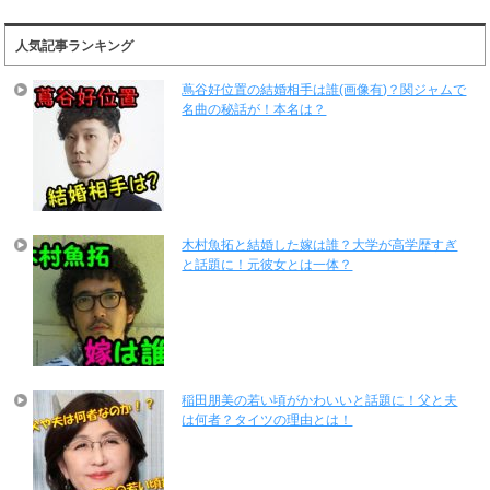
人気記事ランキング
蔦谷好位置の結婚相手は誰(画像有)？関ジャムで
名曲の秘話が！本名は？
木村魚拓と結婚した嫁は誰？大学が高学歴すぎ
と話題に！元彼女とは一体？
稲田朋美の若い頃がかわいいと話題に！父と夫
は何者？タイツの理由とは！