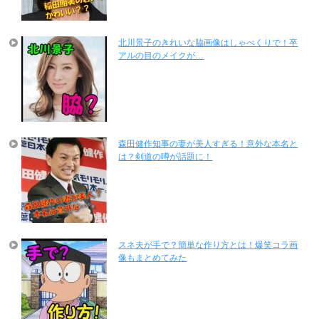
北川景子のきれいな脇画像はしゃべくりで！卒
アルの目のメイクが…
森田健作知事の妻が美人すぎる！意外な本名と
は？剣道の噂が話題に！
スネ夫が手で？簡単な作り方とは！爆笑コラ画
像もまとめてみた