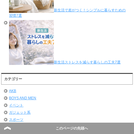
新生活で差がつく！シンプルに暮らすための
習慣7選
新生活ストレスを減らす暮らしの工夫7選
カテゴリー
AKB
BOYS AND MEN
イベント
ガジェット系
スポーツ
ハロプロ
このページの先頭へ