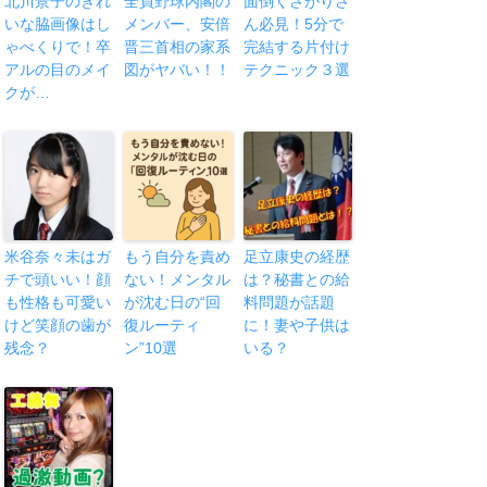
北川景子のきれ
全員野球内閣の
面倒くさがりさ
いな脇画像はし
メンバー、安倍
ん必見！5分で
ゃべくりで！卒
晋三首相の家系
完結する片付け
アルの目のメイ
図がヤバい！！
テクニック３選
クが…
米谷奈々未はガ
もう自分を責め
足立康史の経歴
チで頭いい！顔
ない！メンタル
は？秘書との給
も性格も可愛い
が沈む日の“回
料問題が話題
けど笑顔の歯が
復ルーティ
に！妻や子供は
残念？
ン”10選
いる？