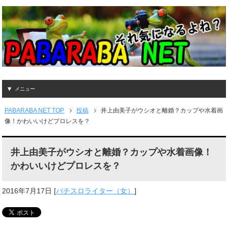
メニュー
PABARABA NET TOP
投稿
井上由美子がウシオと離婚？カップや水着画
像！かわいいけどプロレスを？
井上由美子がウシオと離婚？カップや水着画像！
かわいいけどプロレスを？
2016年7月17日
[
パチスロライター（女）
]