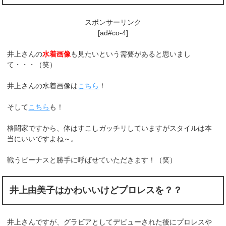
スポンサーリンク
[ad#co-4]
井上さんの
水着画像
も見たいという需要があると思いまし
て・・・（笑）
井上さんの水着画像は
こちら
！
そして
こちら
も！
格闘家ですから、体はすこしガッチリしていますがスタイルは本
当にいいですよね～。
戦うビーナスと勝手に呼ばせていただきます！（笑）
井上由美子はかわいいけどプロレスを？？
井上さんですが、グラビアとしてデビューされた後にプロレスや