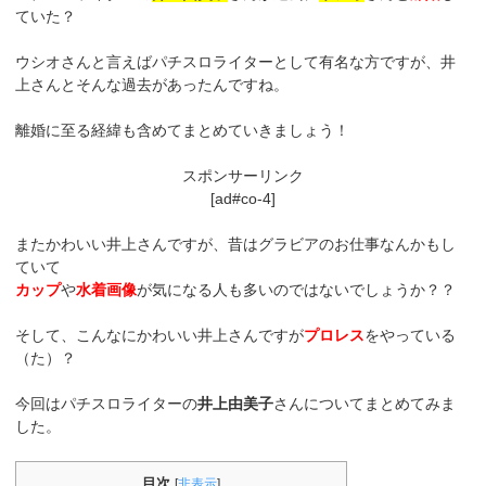
ていた？
ウシオさんと言えばパチスロライターとして有名な方ですが、井
上さんとそんな過去があったんですね。
離婚に至る経緯も含めてまとめていきましょう！
スポンサーリンク
[ad#co-4]
またかわいい井上さんですが、昔はグラビアのお仕事なんかもし
ていて
カップ
や
水着画像
が気になる人も多いのではないでしょうか？？
そして、こんなにかわいい井上さんですが
プロレス
をやっている
（た）？
今回はパチスロライターの
井上由美子
さんについてまとめてみま
した。
目次
[
非表示
]