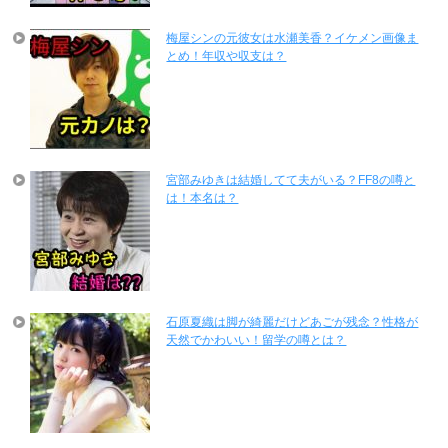
梅屋シンの元彼女は水瀬美香？イケメン画像ま
とめ！年収や収支は？
宮部みゆきは結婚してて夫がいる？FF8の噂と
は！本名は？
石原夏織は脚が綺麗だけどあごが残念？性格が
天然でかわいい！留学の噂とは？