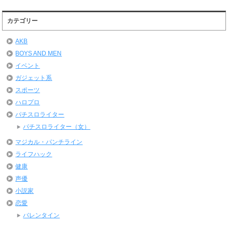
カテゴリー
AKB
BOYS AND MEN
イベント
ガジェット系
スポーツ
ハロプロ
パチスロライター
パチスロライター（女）
マジカル・パンチライン
ライフハック
健康
声優
小説家
恋愛
バレンタイン