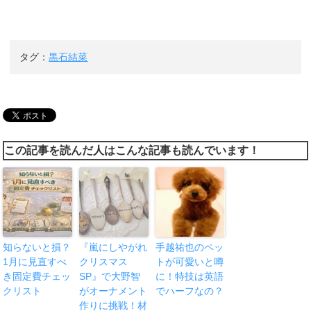
タグ：
黒石結菜
この記事を読んだ人はこんな記事も読んでいます！
知らないと損？
『嵐にしやがれ
手越祐也のペッ
1月に見直すべ
クリスマス
トが可愛いと噂
き固定費チェッ
SP』で大野智
に！特技は英語
クリスト
がオーナメント
でハーフなの？
作りに挑戦！材