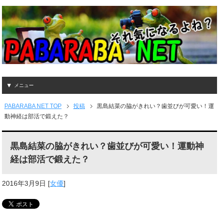
メニュー
PABARABA NET TOP
投稿
黒島結菜の脇がきれい？歯並びが可愛い！運
動神経は部活で鍛えた？
黒島結菜の脇がきれい？歯並びが可愛い！運動神
経は部活で鍛えた？
2016年3月9日
[
女優
]