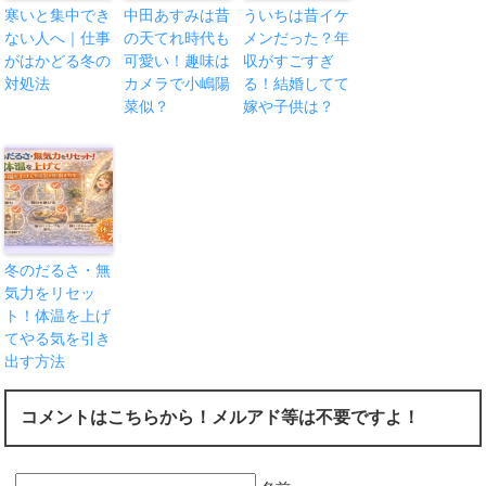
寒いと集中でき
中田あすみは昔
ういちは昔イケ
ない人へ｜仕事
の天てれ時代も
メンだった？年
がはかどる冬の
可愛い！趣味は
収がすごすぎ
対処法
カメラで小嶋陽
る！結婚してて
菜似？
嫁や子供は？
冬のだるさ・無
気力をリセッ
ト！体温を上げ
てやる気を引き
出す方法
コメントはこちらから！メルアド等は不要ですよ！