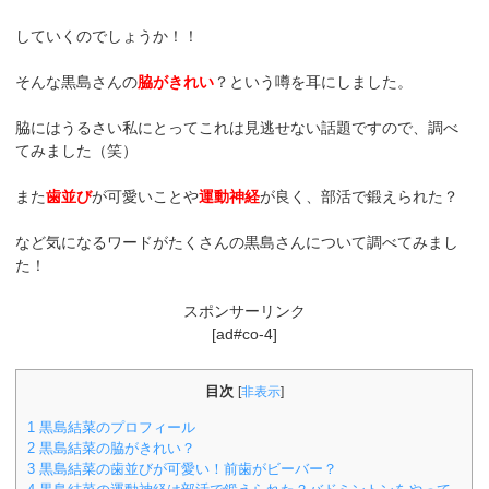
していくのでしょうか！！
そんな黒島さんの
脇がきれい
？という噂を耳にしました。
脇にはうるさい私にとってこれは見逃せない話題ですので、調べ
てみました（笑）
また
歯並び
が可愛いことや
運動神経
が良く、部活で鍛えられた？
など気になるワードがたくさんの黒島さんについて調べてみまし
た！
スポンサーリンク
[ad#co-4]
目次
[
非表示
]
1
黒島結菜のプロフィール
2
黒島結菜の脇がきれい？
3
黒島結菜の歯並びが可愛い！前歯がビーバー？