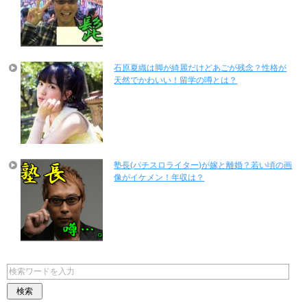
石原夏織は脚が綺麗だけどあごが残念？性格が
天然でかわいい！留学の噂とは？
塾長(パチスロライター)が嫁と離婚？若い頃の画
像がイケメン！年収は？