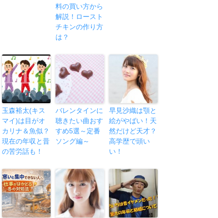
料の買い方から
解説！ロースト
チキンの作り方
は？
玉森裕太(キス
バレンタインに
早見沙織は顎と
マイ)は目がオ
聴きたい曲おす
絵がやばい！天
カリナ＆魚似？
すめ5選～定番
然だけど天才？
現在の年収と昔
ソング編～
高学歴で頭い
の苦労話も！
い！