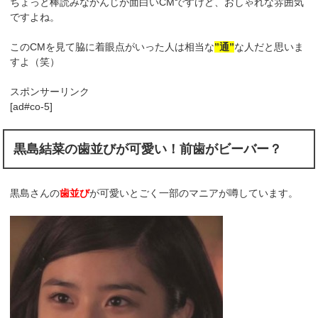
ちょっと棒読みなかんじが面白いCMですけど、おしゃれな雰囲気
ですよね。
このCMを見て脇に着眼点がいった人は相当な
”通”
な人だと思いま
すよ（笑）
スポンサーリンク
[ad#co-5]
黒島結菜の歯並びが可愛い！前歯がビーバー？
黒島さんの
歯並び
が可愛いとごく一部のマニアが噂しています。