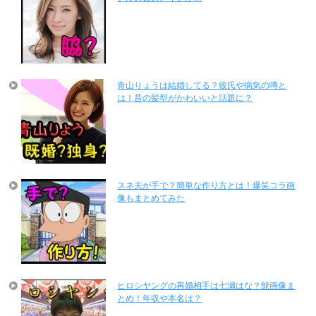
青山りょうは結婚してる？彼氏や病気の噂と
は！昔の髪型がかわいいと話題に？
スネ夫が手で？簡単な作り方とは！爆笑コラ画
像もまとめてみた
ヒロシヤングの再婚相手は七瀬はな？髭画像ま
とめ！年収や本名は？