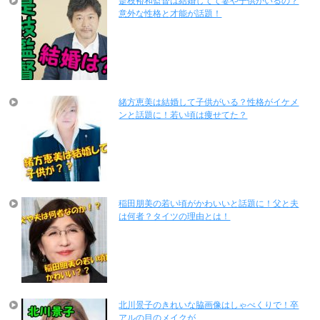
是枝裕和監督は結婚してて妻や子供がいるの？
意外な性格と才能が話題！
緒方恵美は結婚して子供がいる？性格がイケメ
ンと話題に！若い頃は痩せてた？
稲田朋美の若い頃がかわいいと話題に！父と夫
は何者？タイツの理由とは！
北川景子のきれいな脇画像はしゃべくりで！卒
アルの目のメイクが…