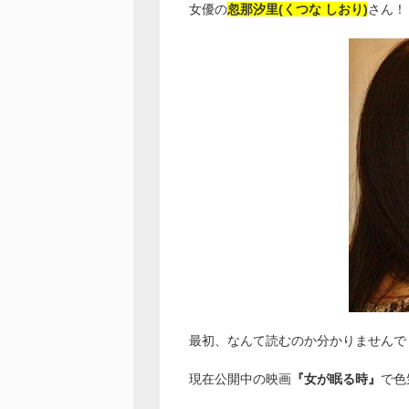
女優の
忽那汐里(くつな しおり)
さん！
最初、なんて読むのか分かりませんで
現在公開中の映画
『女が眠る時』
で色