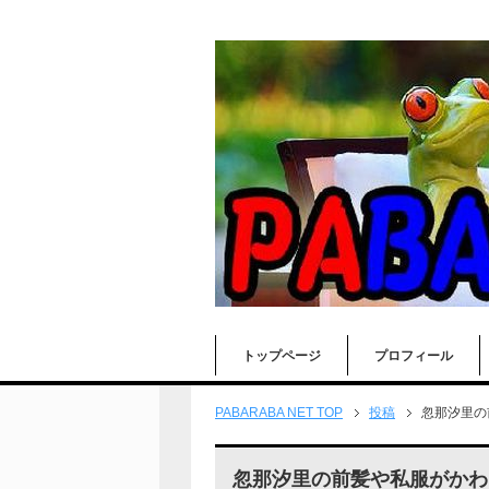
トップページ
プロフィール
PABARABA NET TOP
投稿
忽那汐里の
忽那汐里の前髪や私服がかわ