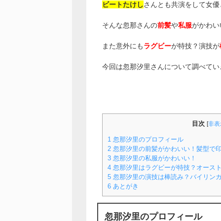
ビートたけし
さんとも共演をして女優
そんな忽那さんの
前髪
や
私服
がかわい
また意外にも
ラグビー
が特技？演技が
今回は忽那汐里さんについて調べてい
目次
[
非表
1
忽那汐里のプロフィール
2
忽那汐里の前髪がかわいい！髪型で
3
忽那汐里の私服がかわいい！
4
忽那汐里はラグビーが特技？オース
5
忽那汐里の演技は棒読み？バイリン
6
あとがき
忽那汐里のプロフィール