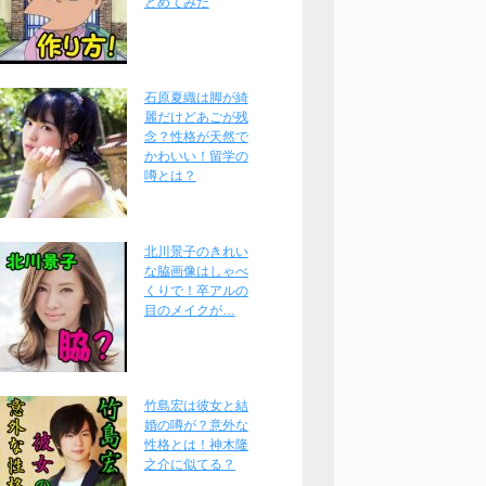
とめてみた
石原夏織は脚が綺
麗だけどあごが残
念？性格が天然で
かわいい！留学の
噂とは？
北川景子のきれい
な脇画像はしゃべ
くりで！卒アルの
目のメイクが…
竹島宏は彼女と結
婚の噂が？意外な
性格とは！神木隆
之介に似てる？