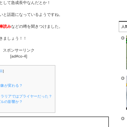
として急成長中なんだとか！
いと話題になっているようですね。
棒読み
などの噂を聞きつけました。
人
きましょう！！
スポンサーリンク
[ad#co-4]
示
]
印象が変わる？
トラリアではプライヤーだった？
ガルの影響か？