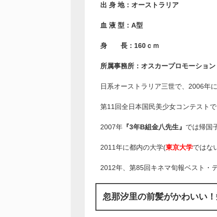
出 身 地：オーストラリア
血 液 型：A型
身 長：160ｃｍ
所属事務所：オスカープロモーション
日系オーストラリア三世で、2006年
第11回全日本国民美少女コンテスト
2007年
『3年B組金八先生』
では帰国
2011年に都内の大学(
東京大学
ではな
2012年、第85回キネマ旬報ベスト
忽那汐里の前髪がかわいい！