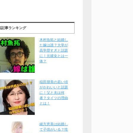
気記事ランキング
木村魚拓と結婚し
た嫁は誰？大学が
高学歴すぎと話題
に！元彼女とは一
体？
稲田朋美の若い頃
がかわいいと話題
に！父と夫は何
者？タイツの理由
とは！
緒方恵美は結婚し
て子供がいる？性