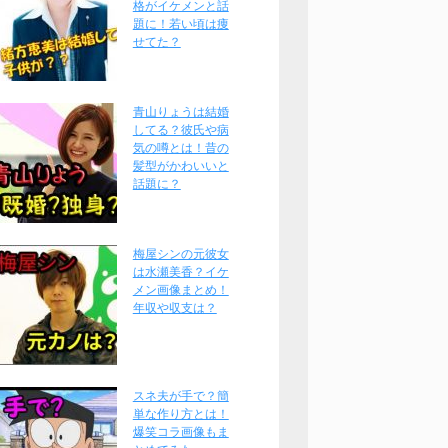
格がイケメンと話
題に！若い頃は痩
せてた？
青山りょうは結婚
してる？彼氏や病
気の噂とは！昔の
髪型がかわいいと
話題に？
梅屋シンの元彼女
は水瀬美香？イケ
メン画像まとめ！
年収や収支は？
スネ夫が手で？簡
単な作り方とは！
爆笑コラ画像もま