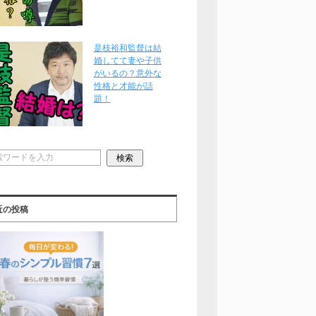
是枝裕和監督は結
婚してて妻や子供
がいるの？意外な
性格と才能が話
題！
近の投稿