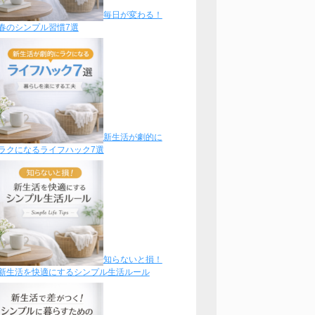
毎日が変わる！
春のシンプル習慣7選
新生活が劇的に
ラクになるライフハック7選
知らないと損！
新生活を快適にするシンプル生活ルール