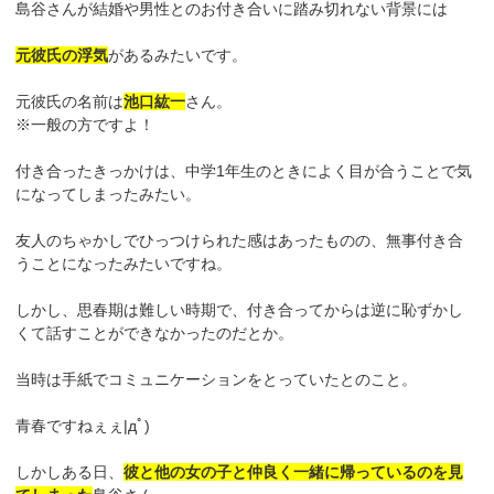
島谷さんが結婚や男性とのお付き合いに踏み切れない背景には
元彼氏の浮気
があるみたいです。
元彼氏の名前は
池口紘一
さん。
※一般の方ですよ！
付き合ったきっかけは、中学1年生のときによく目が合うことで気
になってしまったみたい。
友人のちゃかしでひっつけられた感はあったものの、無事付き合
うことになったみたいですね。
しかし、思春期は難しい時期で、付き合ってからは逆に恥ずかし
くて話すことができなかったのだとか。
当時は手紙でコミュニケーションをとっていたとのこと。
青春ですねぇぇ|дﾟ)
しかしある日、
彼と他の女の子と仲良く一緒に帰っているのを見