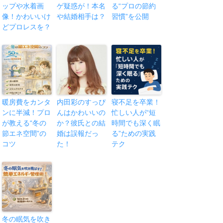
ップや水着画
ゲ疑惑が！本名
る“プロの節約
像！かわいいけ
や結婚相手は？
習慣”を公開
どプロレスを？
暖房費をカンタ
内田彩のすっぴ
寝不足を卒業！
ンに半減！プロ
んはかわいいの
忙しい人が“短
が教える“冬の
か？彼氏との結
時間でも深く眠
節エネ空間”の
婚は誤報だっ
る”ための実践
コツ
た！
テク
冬の眠気を吹き