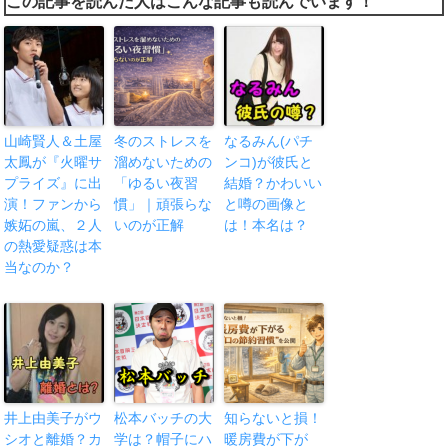
この記事を読んだ人はこんな記事も読んでいます！
山崎賢人＆土屋
冬のストレスを
なるみん(パチ
太鳳が『火曜サ
溜めないための
ンコ)が彼氏と
プライズ』に出
「ゆるい夜習
結婚？かわいい
演！ファンから
慣」｜頑張らな
と噂の画像と
嫉妬の嵐、２人
いのが正解
は！本名は？
の熱愛疑惑は本
当なのか？
井上由美子がウ
松本バッチの大
知らないと損！
シオと離婚？カ
学は？帽子にハ
暖房費が下が