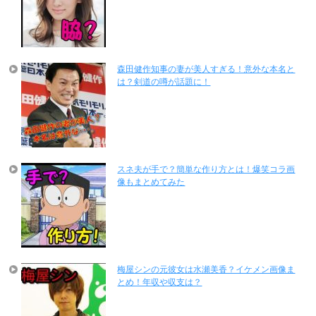
森田健作知事の妻が美人すぎる！意外な本名と
は？剣道の噂が話題に！
スネ夫が手で？簡単な作り方とは！爆笑コラ画
像もまとめてみた
梅屋シンの元彼女は水瀬美香？イケメン画像ま
とめ！年収や収支は？