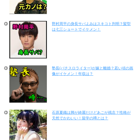
野村周平の身長サバよみはスキコト判明？髪型
は七三ショートでイケメン！
塾長(パチスロライター)が嫁と離婚？若い頃の画
像がイケメン！年収は？
石原夏織は脚が綺麗だけどあごが残念？性格が
天然でかわいい！留学の噂とは？