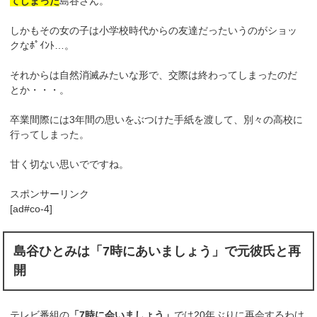
てしまった
島谷さん。
しかもその女の子は小学校時代からの友達だったいうのがショッ
クなﾎﾟｲﾝﾄ…。
それからは自然消滅みたいな形で、交際は終わってしまったのだ
とか・・・。
卒業間際には3年間の思いをぶつけた手紙を渡して、別々の高校に
行ってしまった。
甘く切ない思いでですね。
スポンサーリンク
[ad#co-4]
島谷ひとみは「7時にあいましょう」で元彼氏と再
開
テレビ番組の
「7時に会いましょう」
では20年ぶりに再会するわけ