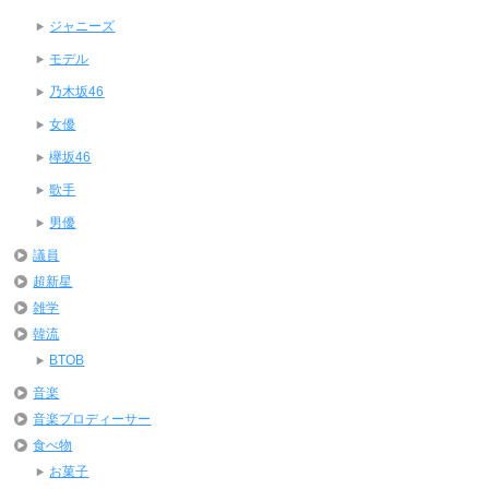
ジャニーズ
モデル
乃木坂46
女優
欅坂46
歌手
男優
議員
超新星
雑学
韓流
BTOB
音楽
音楽プロディーサー
食べ物
お菓子