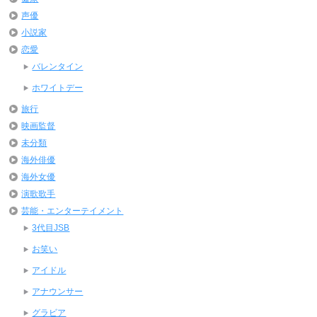
声優
小説家
恋愛
バレンタイン
ホワイトデー
旅行
映画監督
未分類
海外俳優
海外女優
演歌歌手
芸能・エンターテイメント
3代目JSB
お笑い
アイドル
アナウンサー
グラビア