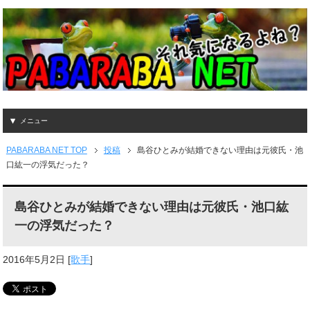
メニュー
PABARABA NET TOP
投稿
島谷ひとみが結婚できない理由は元彼氏・池
口紘一の浮気だった？
島谷ひとみが結婚できない理由は元彼氏・池口紘
一の浮気だった？
2016年5月2日
[
歌手
]