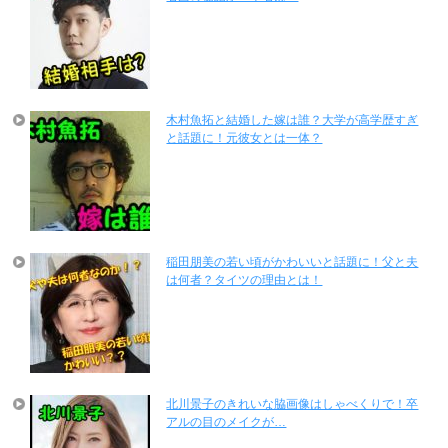
木村魚拓と結婚した嫁は誰？大学が高学歴すぎ
と話題に！元彼女とは一体？
稲田朋美の若い頃がかわいいと話題に！父と夫
は何者？タイツの理由とは！
北川景子のきれいな脇画像はしゃべくりで！卒
アルの目のメイクが…