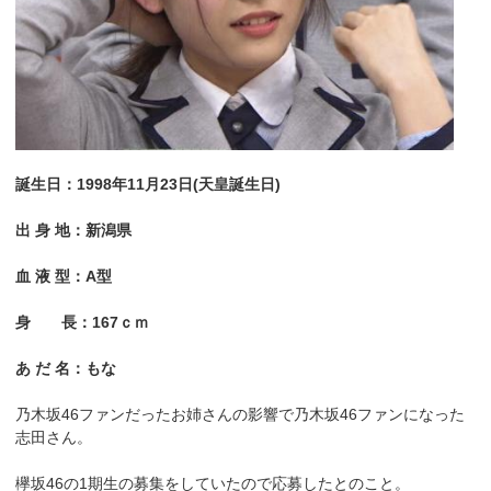
誕生日：1998年11月23日(天皇誕生日)
出 身 地：新潟県
血 液 型：A型
身 長：167ｃｍ
あ だ 名：もな
乃木坂46ファンだったお姉さんの影響で乃木坂46ファンになった
志田さん。
欅坂46の1期生の募集をしていたので応募したとのこと。