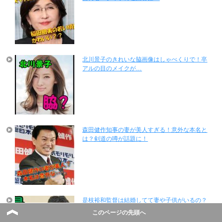
北川景子のきれいな脇画像はしゃべくりで！卒
アルの目のメイクが…
森田健作知事の妻が美人すぎる！意外な本名と
は？剣道の噂が話題に！
是枝裕和監督は結婚してて妻や子供がいるの？
意外な性格と才能が話題！
このページの先頭へ