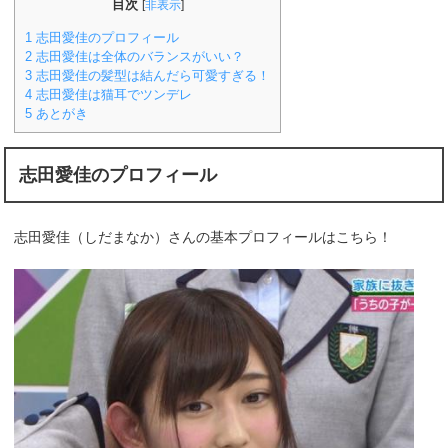
目次
[
非表示
]
1
志田愛佳のプロフィール
2
志田愛佳は全体のバランスがいい？
3
志田愛佳の髪型は結んだら可愛すぎる！
4
志田愛佳は猫耳でツンデレ
5
あとがき
志田愛佳のプロフィール
志田愛佳（しだまなか）さんの基本プロフィールはこちら！