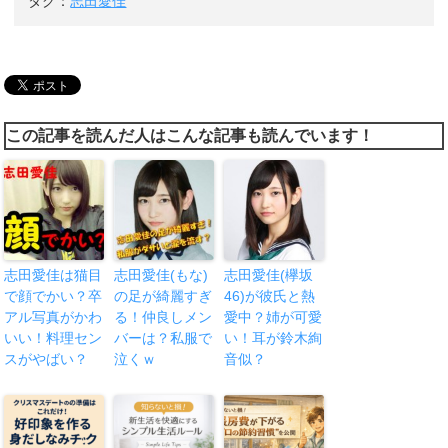
タグ：
志田愛佳
この記事を読んだ人はこんな記事も読んでいます！
志田愛佳は猫目
志田愛佳(もな)
志田愛佳(欅坂
で顔でかい？卒
の足が綺麗すぎ
46)が彼氏と熱
アル写真がかわ
る！仲良しメン
愛中？姉が可愛
いい！料理セン
バーは？私服で
い！耳が鈴木絢
スがやばい？
泣くｗ
音似？