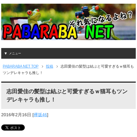
メニュー
PABARABA NET TOP
投稿
志田愛佳の髪型は結ぶと可愛すぎるｗ猫耳も
ツンデレキャラも推し！
志田愛佳の髪型は結ぶと可愛すぎるｗ猫耳もツン
デレキャラも推し！
2016年2月16日
[
欅坂46
]