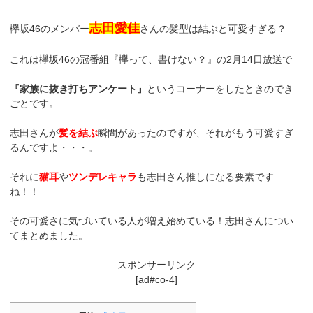
志田愛佳
欅坂46のメンバー
さんの髪型は結ぶと可愛すぎる？
これは欅坂46の冠番組『欅って、書けない？』の2月14日放送で
『家族に抜き打ちアンケート』
というコーナーをしたときのでき
ごとです。
志田さんが
髪を結ぶ
瞬間があったのですが、それがもう可愛すぎ
るんですよ・・・。
それに
猫耳
や
ツンデレキャラ
も志田さん推しになる要素です
ね！！
その可愛さに気づいている人が増え始めている！志田さんについ
てまとめました。
スポンサーリンク
[ad#co-4]