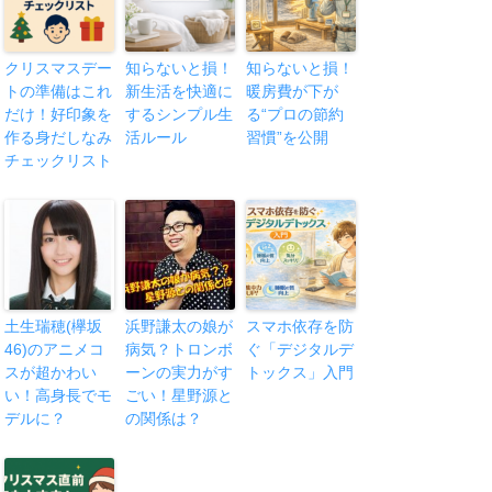
クリスマスデー
知らないと損！
知らないと損！
トの準備はこれ
新生活を快適に
暖房費が下が
だけ！好印象を
するシンプル生
る“プロの節約
作る身だしなみ
活ルール
習慣”を公開
チェックリスト
土生瑞穂(欅坂
浜野謙太の娘が
スマホ依存を防
46)のアニメコ
病気？トロンボ
ぐ「デジタルデ
スが超かわい
ーンの実力がす
トックス」入門
い！高身長でモ
ごい！星野源と
デルに？
の関係は？