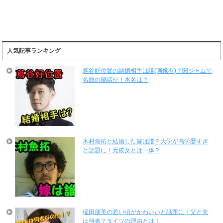
人気記事ランキング
蔦谷好位置の結婚相手は誰(画像有)？関ジャムで
名曲の秘話が！本名は？
木村魚拓と結婚した嫁は誰？大学が高学歴すぎ
と話題に！元彼女とは一体？
稲田朋美の若い頃がかわいいと話題に！父と夫
は何者？タイツの理由とは！