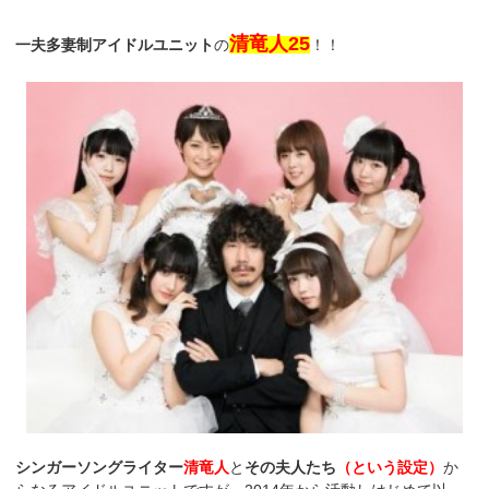
清竜人25
一夫多妻制アイドルユニット
の
！！
シンガーソングライター
清竜人
と
その夫人たち
（という設定）
か