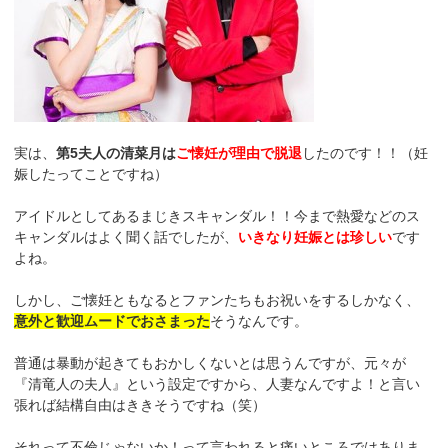
実は、
第5夫人の清菜月は
ご懐妊が理由で脱退
したのです！！（妊
娠したってことですね）
アイドルとしてあるまじきスキャンダル！！今まで熱愛などのス
キャンダルはよく聞く話でしたが、
いきなり妊娠とは珍しい
です
よね。
しかし、ご懐妊ともなるとファンたちもお祝いをするしかなく、
意外と歓迎ムードでおさまった
そうなんです。
普通は暴動が起きてもおかしくないとは思うんですが、元々が
『清竜人の夫人』という設定ですから、人妻なんですよ！と言い
張れば結構自由はききそうですね（笑）
それって不倫じゃないか！って言われると痛いところではありま