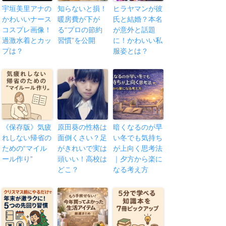
宇垣美里アナの
知らないと損！
ヒラヤマンが彼
かわいいナース
暖房費が下が
氏と結婚？本名
コスプレ画像！
る“プロの節約
が意外と話題
過激水着とカッ
習慣”を公開
に！かわいい私
プは？
服姿とは？
《保存版》気疲
原田葵の性格は
暗くなるのが早
れしない帰省の
面倒くさい？足
い冬でも気持ち
ための“マイル
がきれいで実は
が上向く思考法
ール作り”
頭いい！高校は
｜夕方から楽に
どこ？
なる考え方