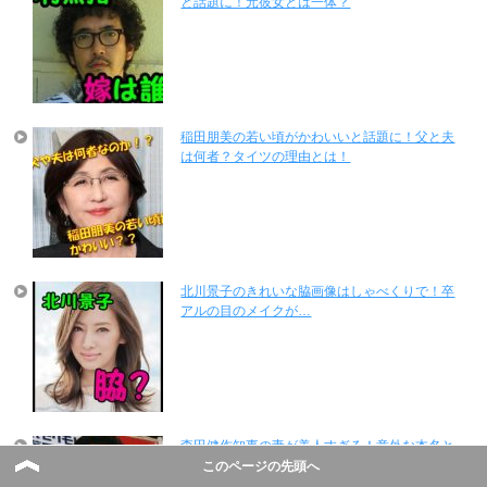
と話題に！元彼女とは一体？
稲田朋美の若い頃がかわいいと話題に！父と夫
は何者？タイツの理由とは！
北川景子のきれいな脇画像はしゃべくりで！卒
アルの目のメイクが…
森田健作知事の妻が美人すぎる！意外な本名と
は？剣道の噂が話題に！
このページの先頭へ