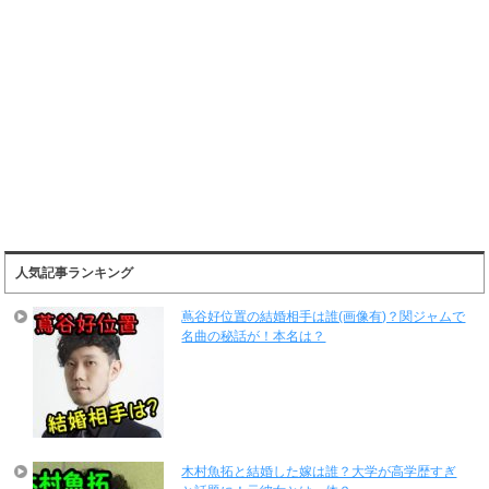
人気記事ランキング
蔦谷好位置の結婚相手は誰(画像有)？関ジャムで
名曲の秘話が！本名は？
木村魚拓と結婚した嫁は誰？大学が高学歴すぎ