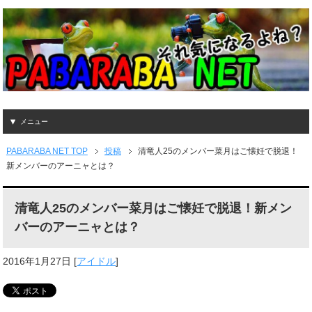
メニュー
PABARABA NET TOP
投稿
清竜人25のメンバー菜月はご懐妊で脱退！
新メンバーのアーニャとは？
清竜人25のメンバー菜月はご懐妊で脱退！新メン
バーのアーニャとは？
2016年1月27日
[
アイドル
]