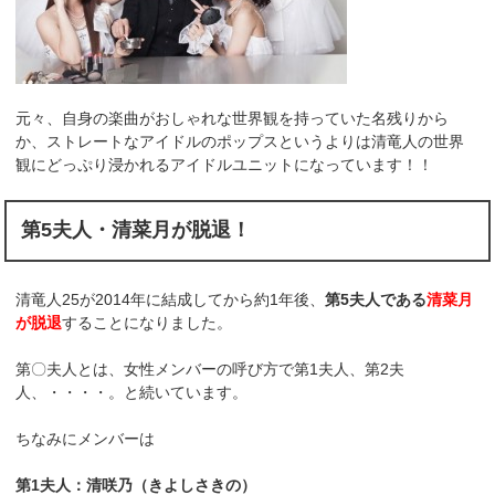
元々、自身の楽曲がおしゃれな世界観を持っていた名残りから
か、ストレートなアイドルのポップスというよりは清竜人の世界
観にどっぷり浸かれるアイドルユニットになっています！！
第5夫人・清菜月が脱退！
清竜人25が2014年に結成してから約1年後、
第5夫人である
清菜月
が脱退
することになりました。
第〇夫人とは、女性メンバーの呼び方で第1夫人、第2夫
人、・・・・。と続いています。
ちなみにメンバーは
第1夫人：清咲乃（きよしさきの）