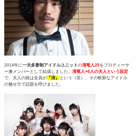
2014年に
一夫多妻制アイドルユニット
の
清竜人25
をプロディーサ
ー兼メンバーとして結成しました。
清竜人+6人の夫人という設定
で、夫人の姓は全員が
『清』
という（笑）。その斬新なアイドル
の魅せ方で話題を呼びました。