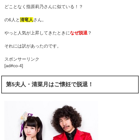
どことなく指原莉乃さんに似ている！？
の6人と
清竜人
さん。
やっと人気が上昇してきたときに
なぜ脱退
？
それには訳があったのです。
スポンサーリンク
[ad#co-4]
第5夫人・清菜月はご懐妊で脱退！