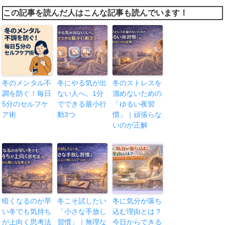
この記事を読んだ人はこんな記事も読んでいます！
冬のメンタル不
冬にやる気が出
冬のストレスを
調を防ぐ！毎日
ない人へ。1分
溜めないための
5分のセルフケ
でできる最小行
「ゆるい夜習
ア術
動3つ
慣」｜頑張らな
いのが正解
暗くなるのが早
冬こそ試したい
冬に気分が落ち
い冬でも気持ち
「小さな手放し
込む理由とは？
が上向く思考法
習慣」｜無理な
今日からできる