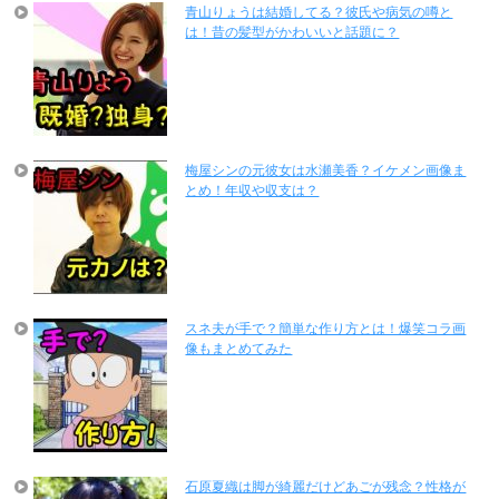
青山りょうは結婚してる？彼氏や病気の噂と
は！昔の髪型がかわいいと話題に？
梅屋シンの元彼女は水瀬美香？イケメン画像ま
とめ！年収や収支は？
スネ夫が手で？簡単な作り方とは！爆笑コラ画
像もまとめてみた
石原夏織は脚が綺麗だけどあごが残念？性格が