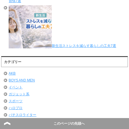
習慣7選
新生活ストレスを減らす暮らしの工夫7選
カテゴリー
AKB
BOYS AND MEN
イベント
ガジェット系
スポーツ
ハロプロ
パチスロライター
パチスロライター（女）
このページの先頭へ