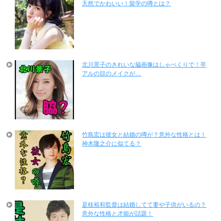
天然でかわいい！留学の噂とは？
北川景子のきれいな脇画像はしゃべくりで！卒
アルの目のメイクが…
竹島宏は彼女と結婚の噂が？意外な性格とは！
神木隆之介に似てる？
是枝裕和監督は結婚してて妻や子供がいるの？
意外な性格と才能が話題！