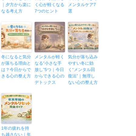
｜夕方から楽に
く心が軽くなる
メンタルケア7
なる考え方
7つのヒント
選
冬になると気分
メンタルが軽く
気分が落ち込み
が落ちる理由と
なる“小さな手
やすい冬に効
は？今日からで
放し”5つ｜今日
く“メンタル回
きる心の整え方
からできる心の
復法”｜無理し
デトックス
ない心の整え方
1年の疲れを持
ち越さない｜年