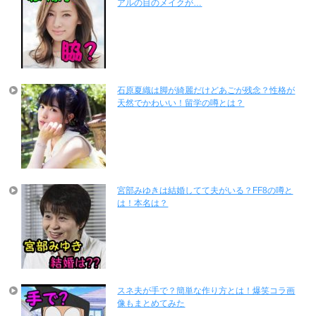
アルの目のメイクが…
石原夏織は脚が綺麗だけどあごが残念？性格が
天然でかわいい！留学の噂とは？
宮部みゆきは結婚してて夫がいる？FF8の噂と
は！本名は？
スネ夫が手で？簡単な作り方とは！爆笑コラ画
像もまとめてみた