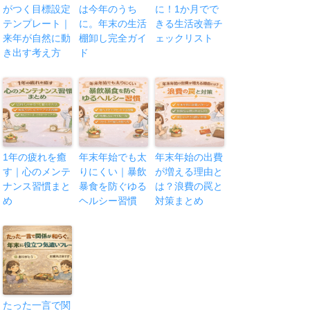
がつく目標設定
は今年のうち
に！1か月でで
テンプレート｜
に。年末の生活
きる生活改善チ
来年が自然に動
棚卸し完全ガイ
ェックリスト
き出す考え方
ド
1年の疲れを癒
年末年始でも太
年末年始の出費
す｜心のメンテ
りにくい｜暴飲
が増える理由と
ナンス習慣まと
暴食を防ぐゆる
は？浪費の罠と
め
ヘルシー習慣
対策まとめ
たった一言で関