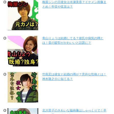
梅屋シンの元彼女は水瀬美香？イケメン画像ま
とめ！年収や収支は？
青山りょうは結婚してる？彼氏や病気の噂と
は！昔の髪型がかわいいと話題に？
竹島宏は彼女と結婚の噂が？意外な性格とは！
神木隆之介に似てる？
北川景子のきれいな脇画像はしゃべくりで！卒