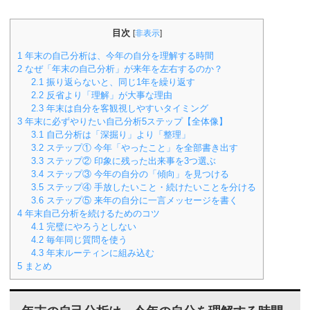
目次
[
非表示
]
1
年末の自己分析は、今年の自分を理解する時間
2
なぜ「年末の自己分析」が来年を左右するのか？
2.1
振り返らないと、同じ1年を繰り返す
2.2
反省より「理解」が大事な理由
2.3
年末は自分を客観視しやすいタイミング
3
年末に必ずやりたい自己分析5ステップ【全体像】
3.1
自己分析は「深掘り」より「整理」
3.2
ステップ① 今年「やったこと」を全部書き出す
3.3
ステップ② 印象に残った出来事を3つ選ぶ
3.4
ステップ③ 今年の自分の「傾向」を見つける
3.5
ステップ④ 手放したいこと・続けたいことを分ける
3.6
ステップ⑤ 来年の自分に一言メッセージを書く
4
年末自己分析を続けるためのコツ
4.1
完璧にやろうとしない
4.2
毎年同じ質問を使う
4.3
年末ルーティンに組み込む
5
まとめ