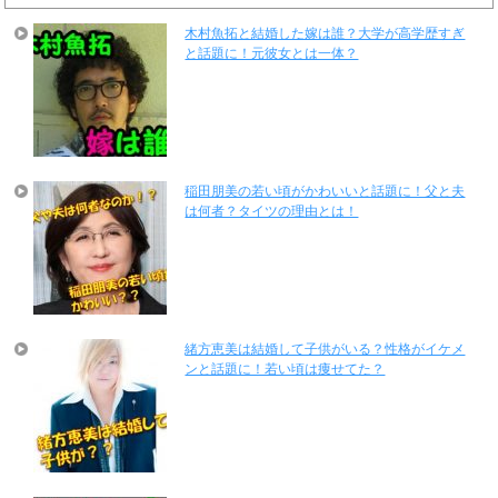
木村魚拓と結婚した嫁は誰？大学が高学歴すぎ
と話題に！元彼女とは一体？
稲田朋美の若い頃がかわいいと話題に！父と夫
は何者？タイツの理由とは！
緒方恵美は結婚して子供がいる？性格がイケメ
ンと話題に！若い頃は痩せてた？