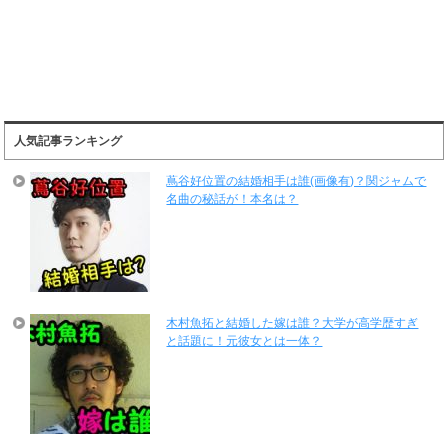
人気記事ランキング
蔦谷好位置の結婚相手は誰(画像有)？関ジャムで
名曲の秘話が！本名は？
木村魚拓と結婚した嫁は誰？大学が高学歴すぎ
と話題に！元彼女とは一体？