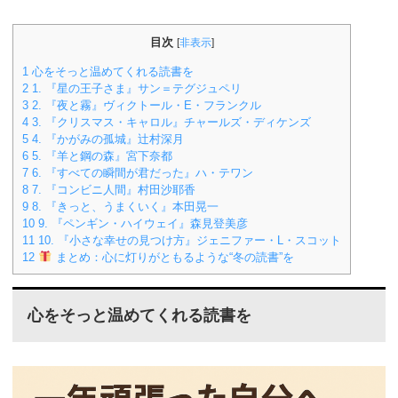
目次
[
非表示
]
1
心をそっと温めてくれる読書を
2
1. 『星の王子さま』サン＝テグジュペリ
3
2. 『夜と霧』ヴィクトール・E・フランクル
4
3. 『クリスマス・キャロル』チャールズ・ディケンズ
5
4. 『かがみの孤城』辻村深月
6
5. 『羊と鋼の森』宮下奈都
7
6. 『すべての瞬間が君だった』ハ・テワン
8
7. 『コンビニ人間』村田沙耶香
9
8. 『きっと、うまくいく』本田晃一
10
9. 『ペンギン・ハイウェイ』森見登美彦
11
10. 『小さな幸せの見つけ方』ジェニファー・L・スコット
12
まとめ：心に灯りがともるような“冬の読書”を
心をそっと温めてくれる読書を