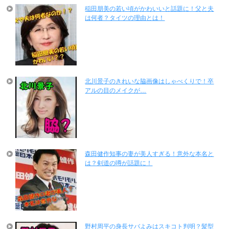
稲田朋美の若い頃がかわいいと話題に！父と夫
は何者？タイツの理由とは！
北川景子のきれいな脇画像はしゃべくりで！卒
アルの目のメイクが…
森田健作知事の妻が美人すぎる！意外な本名と
は？剣道の噂が話題に！
野村周平の身長サバよみはスキコト判明？髪型