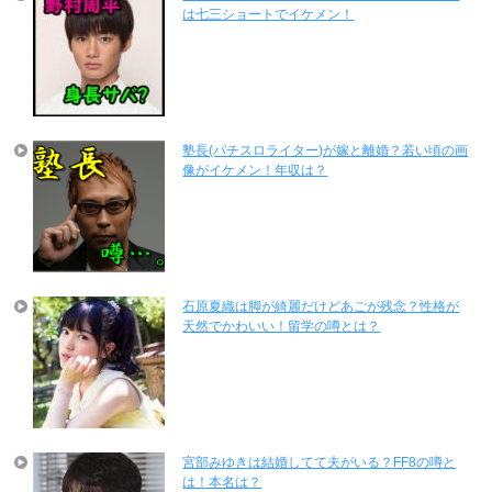
は七三ショートでイケメン！
塾長(パチスロライター)が嫁と離婚？若い頃の画
像がイケメン！年収は？
石原夏織は脚が綺麗だけどあごが残念？性格が
天然でかわいい！留学の噂とは？
宮部みゆきは結婚してて夫がいる？FF8の噂と
は！本名は？