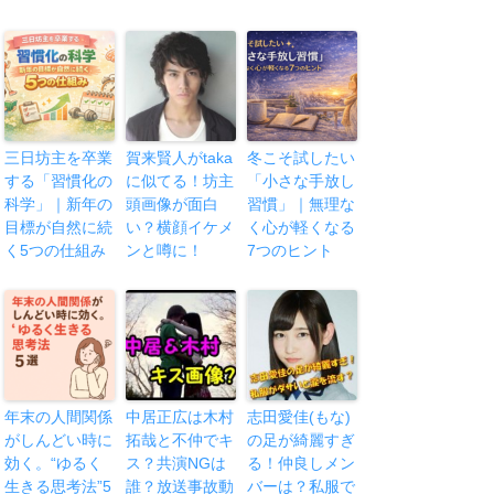
三日坊主を卒業
賀来賢人がtaka
冬こそ試したい
する「習慣化の
に似てる！坊主
「小さな手放し
科学」｜新年の
頭画像が面白
習慣」｜無理な
目標が自然に続
い？横顔イケメ
く心が軽くなる
く5つの仕組み
ンと噂に！
7つのヒント
年末の人間関係
中居正広は木村
志田愛佳(もな)
がしんどい時に
拓哉と不仲でキ
の足が綺麗すぎ
効く。“ゆるく
ス？共演NGは
る！仲良しメン
生きる思考法”5
誰？放送事故動
バーは？私服で