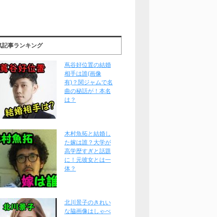
気記事ランキング
蔦谷好位置の結婚
相手は誰(画像
有)？関ジャムで名
曲の秘話が！本名
は？
木村魚拓と結婚し
た嫁は誰？大学が
高学歴すぎと話題
に！元彼女とは一
体？
北川景子のきれい
な脇画像はしゃべ