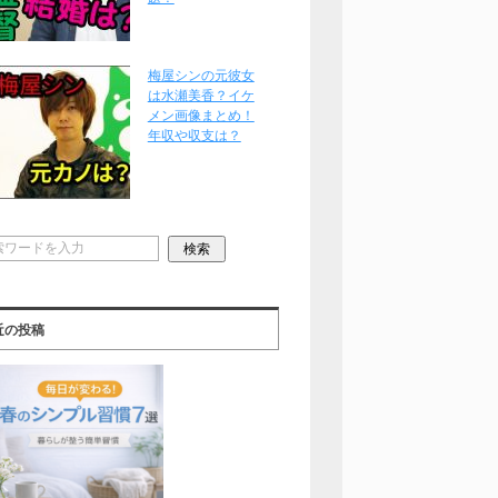
梅屋シンの元彼女
は水瀬美香？イケ
メン画像まとめ！
年収や収支は？
近の投稿