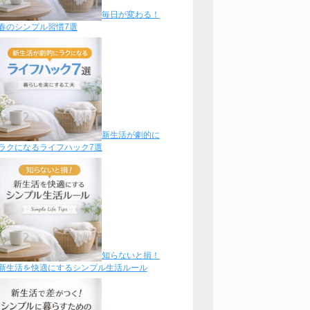
毎日が変わる！
春のシンプル習慣7選
新生活が劇的に
ラクになるライフハック7選
知らないと損！
新生活を快適にするシンプル生活ルール