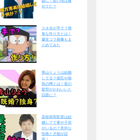
題に！若い頃は痩
せてた？
スネ夫が手で？簡
単な作り方とは！
爆笑コラ画像もま
とめてみた
青山りょうは結婚
してる？彼氏や病
気の噂とは！昔の
髪型がかわいいと
話題に？
是枝裕和監督は結
婚してて妻や子供
がいるの？意外な
性格と才能が話
題！