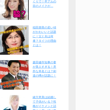
くりで！卒アルの
目のメイクが…
稲田朋美の若い頃
がかわいいと話題
に！父と夫は何
者？タイツの理由
とは！
森田健作知事の妻
が美人すぎる！意
外な本名とは？剣
道の噂が話題に！
緒方恵美は結婚し
て子供がいる？性
格がイケメンと話