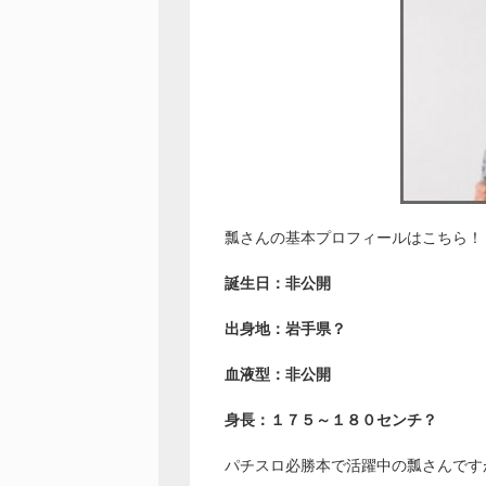
瓢さんの基本プロフィールはこちら！
誕生日：非公開
出身地：岩手県？
血液型：非公開
身長：１７５～１８０センチ？
パチスロ必勝本で活躍中の瓢さんです