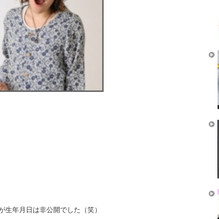
が生年月日は非公開でした（笑）