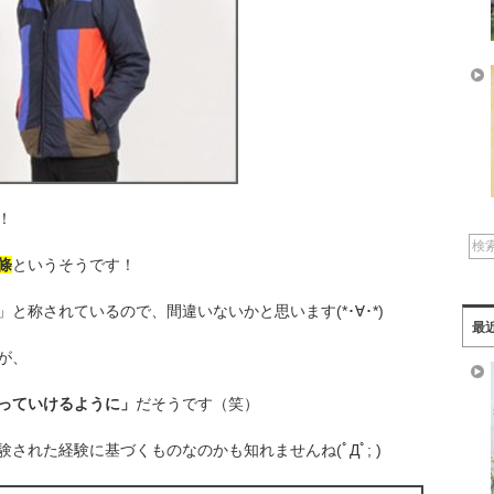
！
條
というそうです！
」と称されているので、間違いないかと思います(*･∀･*)
最
が、
っていけるように」
だそうです（笑）
された経験に基づくものなのかも知れませんね(ﾟДﾟ; )