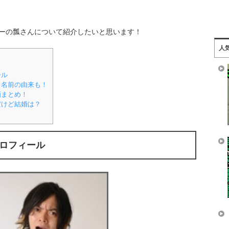
ーの瓢さんについて紹介したいと思います！
人
ール
？名前の由来も！
画まとめ！
だけど結婚は？
ロフィール