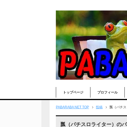
トップページ
プロフィール
PABARABA NET TOP
投稿
瓢（パチス
瓢（パチスロライター）のバ