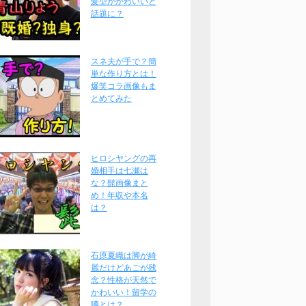
髪型がかわいいと
話題に？
スネ夫が手で？簡
単な作り方とは！
爆笑コラ画像もま
とめてみた
ヒロシヤングの再
婚相手は七瀬は
な？髭画像まと
め！年収や本名
は？
石原夏織は脚が綺
麗だけどあごが残
念？性格が天然で
かわいい！留学の
噂とは？