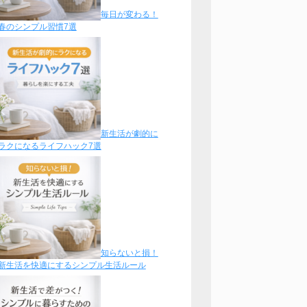
毎日が変わる！
春のシンプル習慣7選
新生活が劇的に
ラクになるライフハック7選
知らないと損！
新生活を快適にするシンプル生活ルール