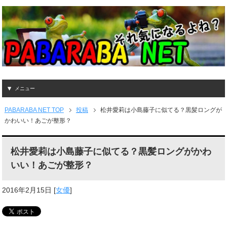
メニュー
PABARABA NET TOP
投稿
松井愛莉は小島藤子に似てる？黒髪ロングが
かわいい！あごが整形？
松井愛莉は小島藤子に似てる？黒髪ロングがかわ
いい！あごが整形？
2016年2月15日
[
女優
]