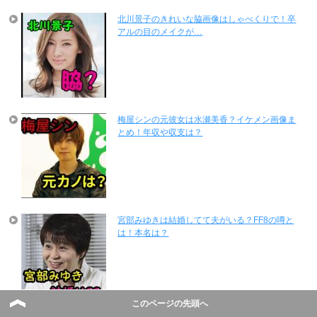
北川景子のきれいな脇画像はしゃべくりで！卒
アルの目のメイクが…
梅屋シンの元彼女は水瀬美香？イケメン画像ま
とめ！年収や収支は？
宮部みゆきは結婚してて夫がいる？FF8の噂と
は！本名は？
このページの先頭へ