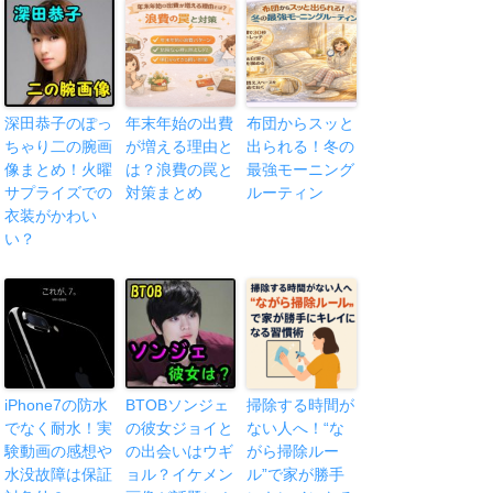
深田恭子のぽっ
年末年始の出費
布団からスッと
ちゃり二の腕画
が増える理由と
出られる！冬の
像まとめ！火曜
は？浪費の罠と
最強モーニング
サプライズでの
対策まとめ
ルーティン
衣装がかわい
い？
iPhone7の防水
BTOBソンジェ
掃除する時間が
でなく耐水！実
の彼女ジョイと
ない人へ！“な
験動画の感想や
の出会いはウギ
がら掃除ルー
水没故障は保証
ョル？イケメン
ル”で家が勝手