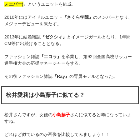
ォエバー)
』というユニットを結成。
2010年にはアイドルユニット
『さくら学院』
のメンバーとなり、
メジャーデビューを果たす。
2013年に結婚雑誌
『ゼクシィ』
とイメージガールとなり、1年間
CM等に出続けることとなる。
ファッション雑誌
『二コラ』
を卒業し、第92回全国高校サッカー
選手権大会の応援マネージャーをする。
その後ファッション雑誌
『Ray』
の専属モデルとなった。
松井愛莉は小島藤子に似てる？
松井さんですが、女優の
小島藤子
さんに似てると噂になっていま
すね。
どれほど似ているのか画像を比較してみましょう！！