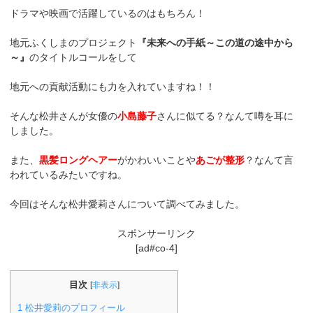
ドラマや映画で活躍しているのはもちろん！
地元ふくしまのプロジェクト
『未来への手紙～この道の途中から
～』
のタイトルコールをして
地元への貢献活動にも力を入れていますね！！
そんな松井さんが女優の
小島藤子
さんに似てる？なんて噂を耳に
しました。
また、
黒髪ロングヘアー
がかわいいことや
あごが整形
？なんて言
われているみたいですね。
今回はそんな松井愛莉さんについて調べてみました。
スポンサーリンク
[ad#co-4]
目次
[
非表示
]
1
松井愛莉のプロフィール