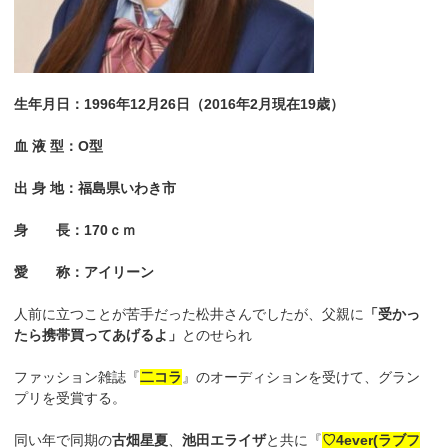
生年月日：1996年12月26日（2016年2月現在19歳）
血 液 型：O型
出 身 地：福島県いわき市
身 長：170ｃｍ
愛 称：アイリーン
人前に立つことが苦手だった松井さんでしたが、父親に
「受かっ
たら携帯買ってあげるよ」
とのせられ
ファッション雑誌『
二コラ
』のオーディションを受けて、グラン
プリを受賞する。
同い年で同期の
古畑星夏
、
池田エライザ
と共に『
♡4ever(ラブフ