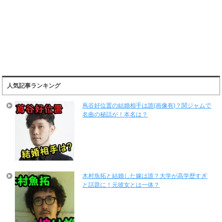
人気記事ランキング
蔦谷好位置の結婚相手は誰(画像有)？関ジャムで
名曲の秘話が！本名は？
木村魚拓と結婚した嫁は誰？大学が高学歴すぎ
と話題に！元彼女とは一体？