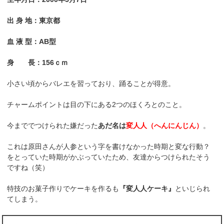
出 身 地：東京都
血 液 型：AB型
身 長：156ｃｍ
小さい頃からバレエを習っており、踊ることが得意。
チャームポイントは目の下にある2つのほくろとのこと。
今まででつけられた嫌だった
あだ名は
変人人（へんにんじん）
。
これは原田さんが人参という字を書けなかった時期と変な行動？
をとっていた時期がかぶっていたため、友達からつけられたそう
ですね（笑）
特技のお菓子作りでケーキを作るも
『変人人ケーキ』
といじられ
てしまう。