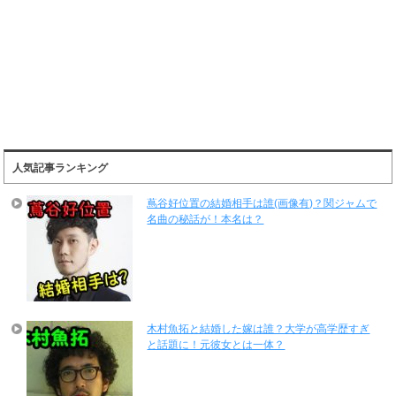
人気記事ランキング
蔦谷好位置の結婚相手は誰(画像有)？関ジャムで
名曲の秘話が！本名は？
木村魚拓と結婚した嫁は誰？大学が高学歴すぎ
と話題に！元彼女とは一体？