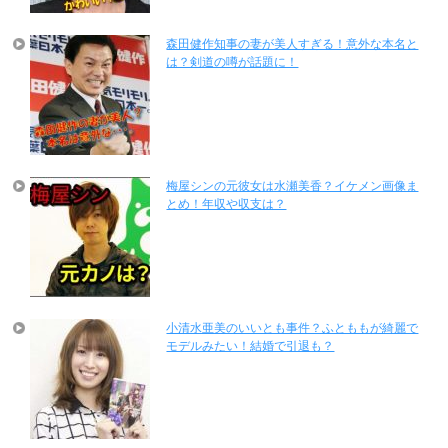
森田健作知事の妻が美人すぎる！意外な本名と
は？剣道の噂が話題に！
梅屋シンの元彼女は水瀬美香？イケメン画像ま
とめ！年収や収支は？
小清水亜美のいいとも事件？ふとももが綺麗で
モデルみたい！結婚で引退も？