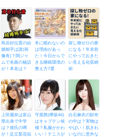
蔦谷好位置の結
冬に眠れないの
探し物ゼロの家
婚相手は誰(画
は理由があっ
になる！年末前
像有)？関ジャ
た！今日からで
にやっておきた
ムで名曲の秘話
きる睡眠環境の
い見える化収納
が！本名は？
整え方7選
術
上田麗奈は富山
守屋茜(欅坂46)
白石麻衣の財布
県出身で中学
はキャプテン候
の中は？実物は
は？彼氏の噂
補？私服がかわ
やばい！肌きれ
が！足立梨花似
いい！テニスが
いなのに意外な