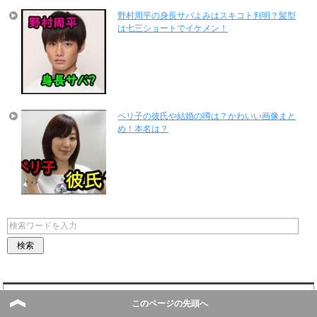
野村周平の身長サバよみはスキコト判明？髪型
は七三ショートでイケメン！
ペリ子の彼氏や結婚の噂は？かわいい画像まと
め！本名は？
最近の投稿
このページの先頭へ