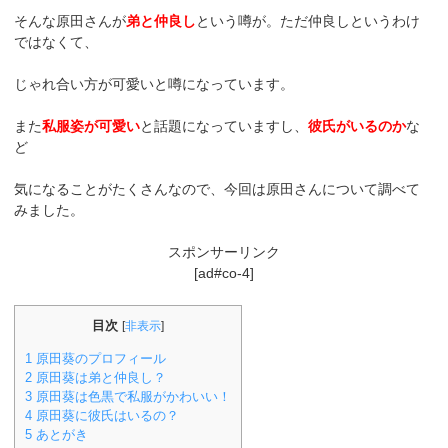
そんな原田さんが
弟と仲良し
という噂が。ただ仲良しというわけ
ではなくて、
じゃれ合い方が可愛いと噂になっています。
また
私服姿が可愛い
と話題になっていますし、
彼氏がいるのか
な
ど
気になることがたくさんなので、今回は原田さんについて調べて
みました。
スポンサーリンク
[ad#co-4]
目次
[
非表示
]
1
原田葵のプロフィール
2
原田葵は弟と仲良し？
3
原田葵は色黒で私服がかわいい！
4
原田葵に彼氏はいるの？
5
あとがき