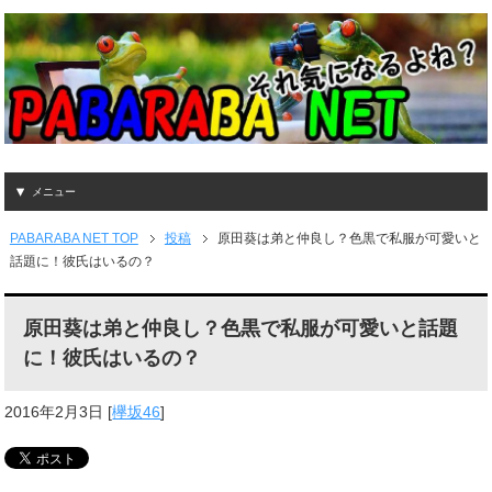
メニュー
PABARABA NET TOP
投稿
原田葵は弟と仲良し？色黒で私服が可愛いと
話題に！彼氏はいるの？
原田葵は弟と仲良し？色黒で私服が可愛いと話題
に！彼氏はいるの？
2016年2月3日
[
欅坂46
]