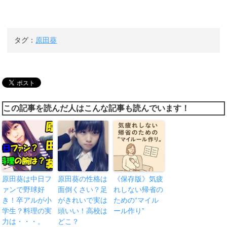
タグ：
原田葵
この記事を読んだ人はこんな記事も読んでいます！
原田葵は中日フ
原田葵の性格は
《保存版》気疲
ァンで野球好
面倒くさい？足
れしない帰省の
き！卒アルが小
がきれいで実は
ための“マイル
学生？料理の実
頭いい！高校は
ール作り”
力は・・・。
どこ？