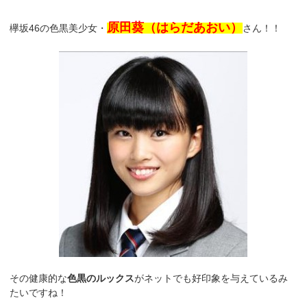
原田葵（はらだあおい）
欅坂46の色黒美少女・
さん！！
その健康的な
色黒のルックス
がネットでも好印象を与えているみ
たいですね！