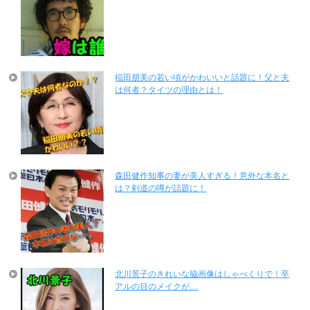
稲田朋美の若い頃がかわいいと話題に！父と夫
は何者？タイツの理由とは！
森田健作知事の妻が美人すぎる！意外な本名と
は？剣道の噂が話題に！
北川景子のきれいな脇画像はしゃべくりで！卒
アルの目のメイクが…