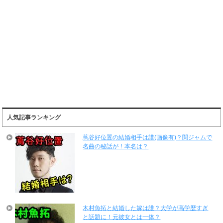
人気記事ランキング
蔦谷好位置の結婚相手は誰(画像有)？関ジャムで
名曲の秘話が！本名は？
木村魚拓と結婚した嫁は誰？大学が高学歴すぎ
と話題に！元彼女とは一体？