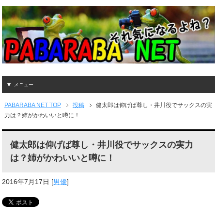
メニュー
PABARABA NET TOP
投稿
健太郎は仰げば尊し・井川役でサックスの実
力は？姉がかわいいと噂に！
健太郎は仰げば尊し・井川役でサックスの実力
は？姉がかわいいと噂に！
2016年7月17日
[
男優
]