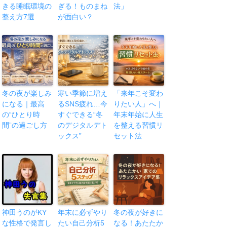
きる睡眠環境の
ぎる！ものまね
法」
整え方7選
が面白い？
冬の夜が楽しみ
寒い季節に増え
「来年こそ変わ
になる｜最高
るSNS疲れ…今
りたい人」へ｜
の“ひとり時
すぐできる“冬
年末年始に人生
間”の過ごし方
のデジタルデト
を整える習慣リ
ックス”
セット法
神田うのがKY
年末に必ずやり
冬の夜が好きに
な性格で発言し
たい自己分析5
なる！あたたか