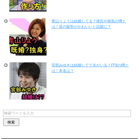
青山りょうは結婚してる？彼氏や病気の噂と
は！昔の髪型がかわいいと話題に？
宮部みゆきは結婚してて夫がいる？FF8の噂と
は！本名は？