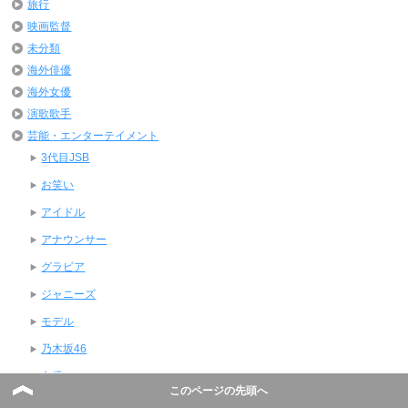
旅行
映画監督
未分類
海外俳優
海外女優
演歌歌手
芸能・エンターテイメント
3代目JSB
お笑い
アイドル
アナウンサー
グラビア
ジャニーズ
モデル
乃木坂46
女優
このページの先頭へ
欅坂46