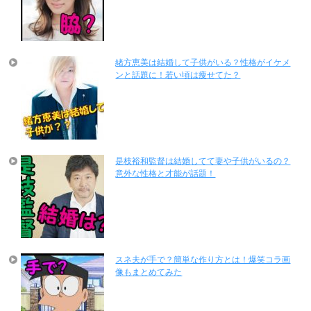
緒方恵美は結婚して子供がいる？性格がイケメ
ンと話題に！若い頃は痩せてた？
是枝裕和監督は結婚してて妻や子供がいるの？
意外な性格と才能が話題！
スネ夫が手で？簡単な作り方とは！爆笑コラ画
像もまとめてみた