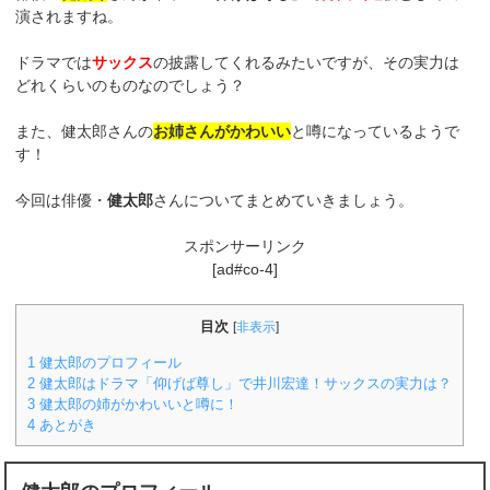
演されますね。
ドラマでは
サックス
の披露してくれるみたいですが、その実力は
どれくらいのものなのでしょう？
また、健太郎さんの
お姉さんがかわいい
と噂になっているようで
す！
今回は俳優・
健太郎
さんについてまとめていきましょう。
スポンサーリンク
[ad#co-4]
目次
[
非表示
]
1
健太郎のプロフィール
2
健太郎はドラマ「仰げば尊し」で井川宏達！サックスの実力は？
3
健太郎の姉がかわいいと噂に！
4
あとがき