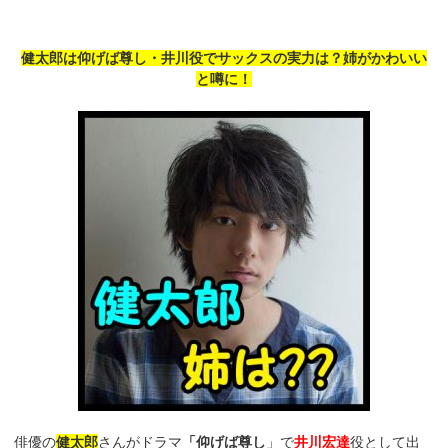
健太郎は仰げば尊し・井川役でサックスの実力は？姉がかわいい
と噂に！
俳優の
健太郎
さんがドラマ
「仰げば尊し
」で
井川宏達
役として出