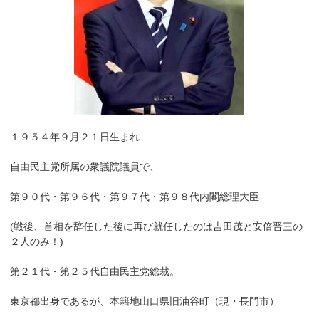
１９５４年９月２１日生まれ
自由民主党所属の衆議院議員で、
第９０代・第９６代・第９７代・第９８代内閣総理大臣
(戦後、首相を辞任した後に再び就任したのは吉田茂と安倍晋三の
２人のみ！)
第２１代・第２５代自由民主党総裁。
東京都出身であるが、本籍地山口県旧油谷町（現・長門市）