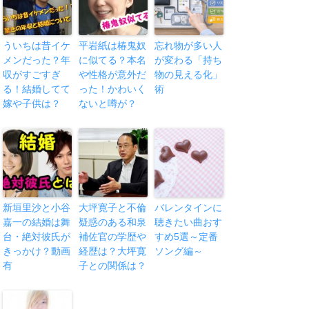
ういちは昔イケ
平岩紙は椿鬼奴
忘れ物が多い人
メンだった？年
に似てる？本名
が変わる「持ち
収がすごすぎ
や性格が意外だ
物の見える化」
る！結婚してて
った！かわいく
術
嫁や子供は？
ないと噂が？
新垣里沙と小谷
大坪寛子と不倫
バレンタインに
嘉一の結婚は舞
疑惑のある和泉
聴きたい曲おす
台・絶対彼氏が
補佐官の学歴や
すめ5選～定番
きっかけ？動画
経歴は？大坪寛
ソング編～
有
子との関係は？