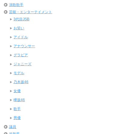
演歌歌手
芸能・エンターテイメント
3代目JSB
お笑い
アイドル
アナウンサー
グラビア
ジャニーズ
モデル
乃木坂46
女優
欅坂46
歌手
男優
議員
超新星