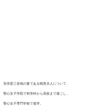
安倍晋三首相の妻である昭恵夫人について、
聖心女子学院で初等科から高校まで過ごし、
聖心女子専門学校で進学。