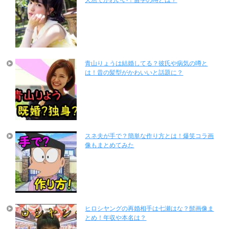
青山りょうは結婚してる？彼氏や病気の噂と
は！昔の髪型がかわいいと話題に？
スネ夫が手で？簡単な作り方とは！爆笑コラ画
像もまとめてみた
ヒロシヤングの再婚相手は七瀬はな？髭画像ま
とめ！年収や本名は？