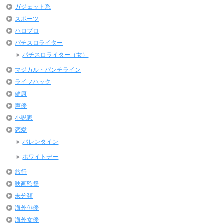
ガジェット系
スポーツ
ハロプロ
パチスロライター
パチスロライター（女）
マジカル・パンチライン
ライフハック
健康
声優
小説家
恋愛
バレンタイン
ホワイトデー
旅行
映画監督
未分類
海外俳優
海外女優