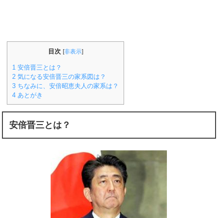
目次
[
非表示
]
1
安倍晋三とは？
2
気になる安倍晋三の家系図は？
3
ちなみに、安倍昭恵夫人の家系は？
4
あとがき
安倍晋三とは？