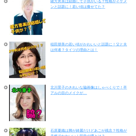
緒方恵美は結婚して子供がいる？性格がイケメ
ンと話題に！若い頃は痩せてた？
稲田朋美の若い頃がかわいいと話題に！父と夫
は何者？タイツの理由とは！
北川景子のきれいな脇画像はしゃべくりで！卒
アルの目のメイクが…
石原夏織は脚が綺麗だけどあごが残念？性格が
天然でかわいい！留学の噂とは？