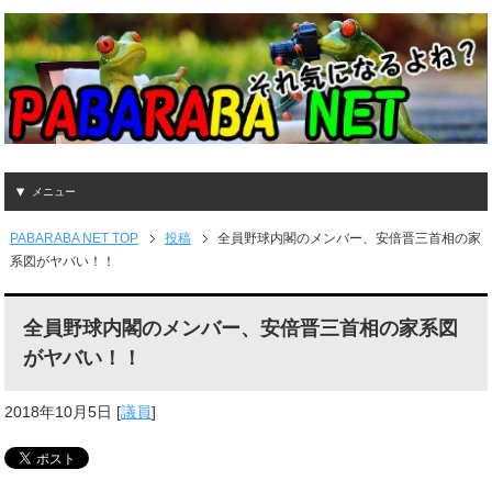
メニュー
PABARABA NET TOP
投稿
全員野球内閣のメンバー、安倍晋三首相の家
系図がヤバい！！
全員野球内閣のメンバー、安倍晋三首相の家系図
がヤバい！！
2018年10月5日
[
議員
]