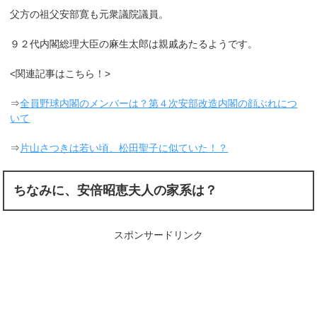
父方の祖父安部寛も元衆議院議員。
９２代内閣総理大臣の麻生太郎は親戚あたるようです。
<関連記事はこちら！>
⇒
全員野球内閣のメンバーは？第４次安部改造内閣の顔ぶれにつ
いて
⇒
片山さつきは若い頃、松田聖子に似ていた！？
ちなみに、安倍昭恵夫人の家系は？
スポンサードリンク