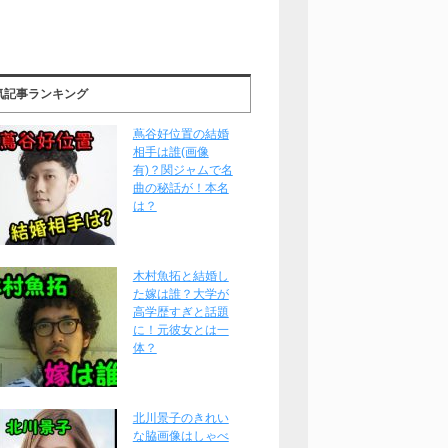
気記事ランキング
蔦谷好位置の結婚
相手は誰(画像
有)？関ジャムで名
曲の秘話が！本名
は？
木村魚拓と結婚し
た嫁は誰？大学が
高学歴すぎと話題
に！元彼女とは一
体？
北川景子のきれい
な脇画像はしゃべ