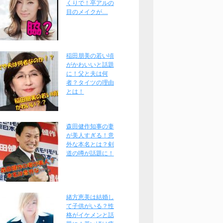
くりで！卒アルの
目のメイクが…
稲田朋美の若い頃
がかわいいと話題
に！父と夫は何
者？タイツの理由
とは！
森田健作知事の妻
が美人すぎる！意
外な本名とは？剣
道の噂が話題に！
緒方恵美は結婚し
て子供がいる？性
格がイケメンと話