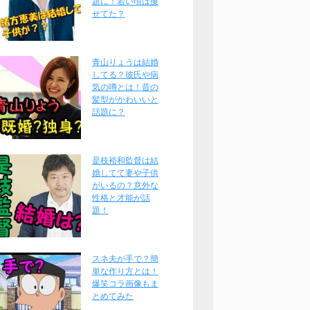
題に！若い頃は痩
せてた？
青山りょうは結婚
してる？彼氏や病
気の噂とは！昔の
髪型がかわいいと
話題に？
是枝裕和監督は結
婚してて妻や子供
がいるの？意外な
性格と才能が話
題！
スネ夫が手で？簡
単な作り方とは！
爆笑コラ画像もま
とめてみた