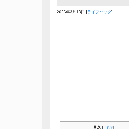
2026年3月13日
[
ライフハック
]
目次
[
非表示
]