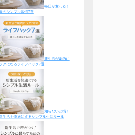
毎日が変わる！
春のシンプル習慣7選
新生活が劇的に
ラクになるライフハック7選
知らないと損！
新生活を快適にするシンプル生活ルール