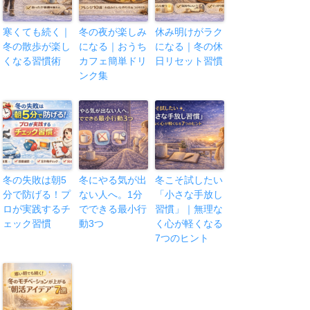
寒くても続く｜
冬の夜が楽しみ
休み明けがラク
冬の散歩が楽し
になる｜おうち
になる｜冬の休
くなる習慣術
カフェ簡単ドリ
日リセット習慣
ンク集
冬の失敗は朝5
冬にやる気が出
冬こそ試したい
分で防げる！プ
ない人へ。1分
「小さな手放し
ロが実践するチ
でできる最小行
習慣」｜無理な
ェック習慣
動3つ
く心が軽くなる
7つのヒント