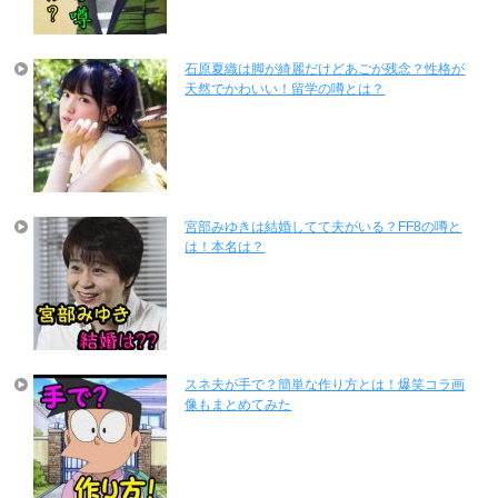
石原夏織は脚が綺麗だけどあごが残念？性格が
天然でかわいい！留学の噂とは？
宮部みゆきは結婚してて夫がいる？FF8の噂と
は！本名は？
スネ夫が手で？簡単な作り方とは！爆笑コラ画
像もまとめてみた