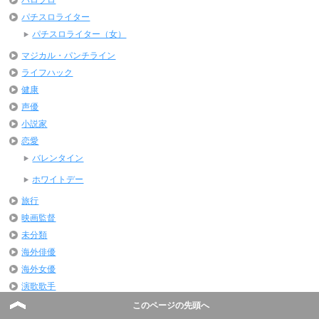
パチスロライター
パチスロライター（女）
マジカル・パンチライン
ライフハック
健康
声優
小説家
恋愛
バレンタイン
ホワイトデー
旅行
映画監督
未分類
海外俳優
海外女優
演歌歌手
芸能・エンターテイメント
このページの先頭へ