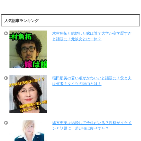
人気記事ランキング
木村魚拓と結婚した嫁は誰？大学が高学歴すぎ
と話題に！元彼女とは一体？
稲田朋美の若い頃がかわいいと話題に！父と夫
は何者？タイツの理由とは！
緒方恵美は結婚して子供がいる？性格がイケメ
ンと話題に！若い頃は痩せてた？