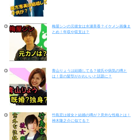
梅屋シンの元彼女は水瀬美香？イケメン画像ま
とめ！年収や収支は？
青山りょうは結婚してる？彼氏や病気の噂と
は！昔の髪型がかわいいと話題に？
竹島宏は彼女と結婚の噂が？意外な性格とは！
神木隆之介に似てる？