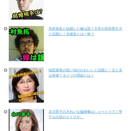
木村魚拓と結婚した嫁は誰？大学が高学歴すぎ
と話題に！元彼女とは一体？
稲田朋美の若い頃がかわいいと話題に！父と夫
は何者？タイツの理由とは！
北川景子のきれいな脇画像はしゃべくりで！卒
アルの目のメイクが…