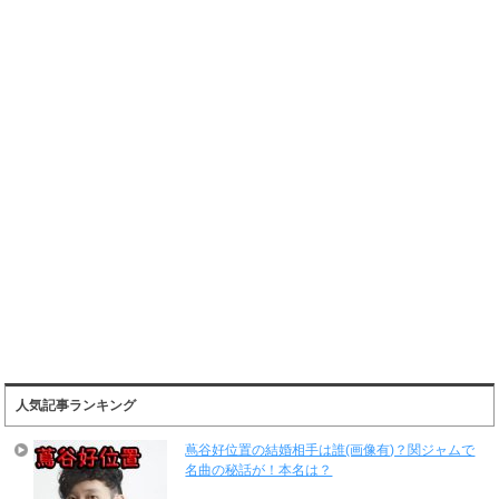
人気記事ランキング
蔦谷好位置の結婚相手は誰(画像有)？関ジャムで
名曲の秘話が！本名は？