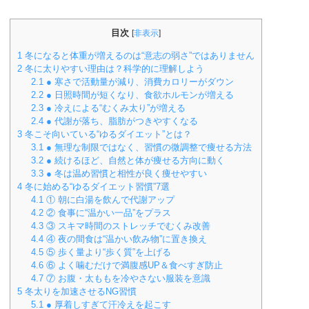
目次
[
非表示
]
1
冬になると体重が増えるのは“意志の弱さ”ではありません
2
冬に太りやすい理由は？科学的に理解しよう
2.1
● 寒さで活動量が減り、消費カロリーがダウン
2.2
● 日照時間が短くなり、食欲ホルモンが増える
2.3
● 冷えによる“むくみ太り”が増える
2.4
● 代謝が落ち、脂肪がつきやすくなる
3
冬こそ向いている“ゆるダイエット”とは？
3.1
● 無理な制限ではなく、習慣の微調整で痩せる方法
3.2
● 続けるほど、自然と体が痩せる方向に動く
3.3
● 冬は温め習慣と相性が良く痩せやすい
4
冬に始める“ゆるダイエット習慣”7選
4.1
① 朝に白湯を飲んで代謝アップ
4.2
② 食事に“温かい一品”をプラス
4.3
③ スキマ時間のストレッチでむくみ改善
4.4
④ 夜の間食は“温かい飲み物”に置き換え
4.5
⑤ 歩く量より“歩く質”を上げる
4.6
⑥ よく噛むだけで満腹感UP＆食べすぎ防止
4.7
⑦ お腹・太ももを冷やさない服装を意識
5
冬太りを加速させるNG習慣
5.1
● 厚着しすぎて汗冷えを起こす