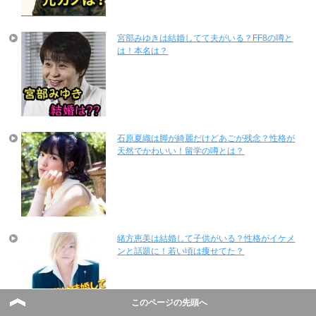
宮部みゆきは結婚してて夫がいる？FF8の噂と
は！本名は？
石原夏織は脚が綺麗だけどあごが残念？性格が
天然でかわいい！留学の噂とは？
緒方恵美は結婚して子供がいる？性格がイケメ
ンと話題に！若い頃は痩せてた？
このページの先頭へ