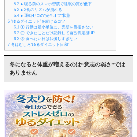
5.2
● 寝る前のスマホ習慣で睡眠の質が低下
5.3
● 3食のリズムが崩れる
5.4
● 運動ゼロの“完全オフ”状態
6
“ゆるダイエット”を続けるコツ
6.1
① 行動は最小単位に。完璧を目指さない
6.2
② できたことだけ記録して自己肯定感UP
6.3
③ 食べたい日は我慢しすぎない
7
冬はむしろ“ゆるダイエット日和”
冬になると体重が増えるのは“意志の弱さ”では
ありません