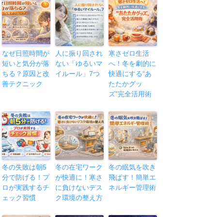
なぜ日照時間が
人に振り回され
寒さゼロ生活
短いと気分が落
ない「ゆるいマ
へ！冬を劇的に
ちる？原因と改
イルール」7つ
快適にする“あ
善テクニック
たたかグッ
ズ”完全活用術
冬の失敗は朝5
冬の在宅ワーク
冬の眠気を吹き
分で防げる！プ
が快適に！寒さ
飛ばす！簡単エ
ロが実践するチ
に負けないデス
ネルギー管理術
ェック習慣
ク環境の整え方