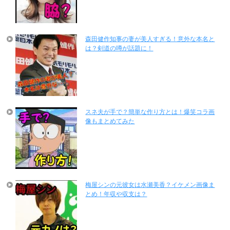
森田健作知事の妻が美人すぎる！意外な本名と
は？剣道の噂が話題に！
スネ夫が手で？簡単な作り方とは！爆笑コラ画
像もまとめてみた
梅屋シンの元彼女は水瀬美香？イケメン画像ま
とめ！年収や収支は？