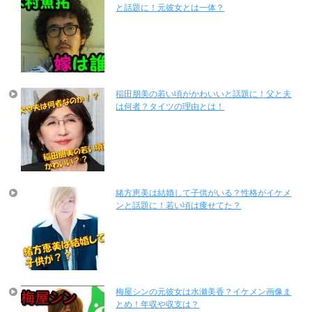
と話題に！元彼女とは一体？
稲田朋美の若い頃がかわいいと話題に！父と夫
は何者？タイツの理由とは！
緒方恵美は結婚して子供がいる？性格がイケメ
ンと話題に！若い頃は痩せてた？
梅屋シンの元彼女は水瀬美香？イケメン画像ま
とめ！年収や収支は？