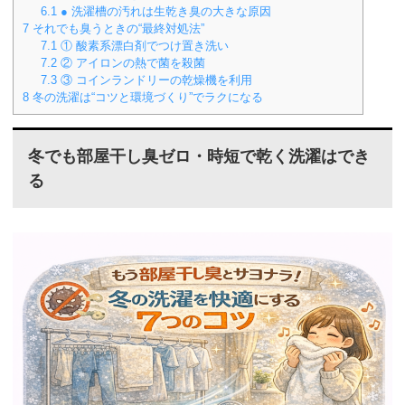
6.1
● 洗濯槽の汚れは生乾き臭の大きな原因
7
それでも臭うときの“最終対処法”
7.1
① 酸素系漂白剤でつけ置き洗い
7.2
② アイロンの熱で菌を殺菌
7.3
③ コインランドリーの乾燥機を利用
8
冬の洗濯は“コツと環境づくり”でラクになる
冬でも部屋干し臭ゼロ・時短で乾く洗濯
はでき
る