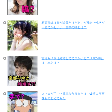
石原夏織は脚が綺麗だけどあごが残念？性格が
天然でかわいい！留学の噂とは？
宮部みゆきは結婚してて夫がいる？FF8の噂と
は！本名は？
スネ夫が手で？簡単な作り方とは！爆笑コラ画
像もまとめてみた