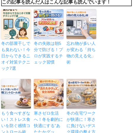
この記事を読んだ人はこんな記事も読んでいます！
冬の部屋干しで
冬の失敗は朝5
忘れ物が多い人
も臭わない！今
分で防げる！プ
が変わる「持ち
日からできるニ
ロが実践するチ
物の見える化」
オイ対策テクニ
ェック習慣
術
ック7選
もう食べすぎな
寒さゼロ生活
冬の在宅ワーク
い！ストレス食
へ！冬を劇的に
が快適に！寒さ
いを防ぐ感情コ
快適にする“あ
に負けないデス
ントロール術
たたかグッ
ク環境の整え方