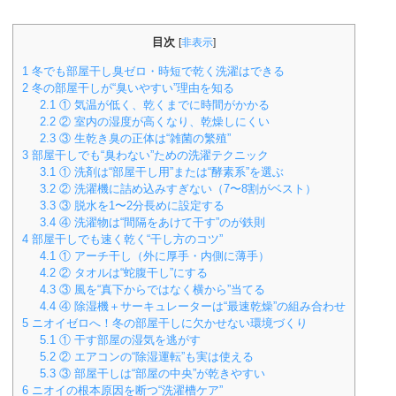
目次
[
非表示
]
1
冬でも部屋干し臭ゼロ・時短で乾く洗濯はできる
2
冬の部屋干しが“臭いやすい”理由を知る
2.1
① 気温が低く、乾くまでに時間がかかる
2.2
② 室内の湿度が高くなり、乾燥しにくい
2.3
③ 生乾き臭の正体は“雑菌の繁殖”
3
部屋干しでも“臭わない”ための洗濯テクニック
3.1
① 洗剤は“部屋干し用”または“酵素系”を選ぶ
3.2
② 洗濯機に詰め込みすぎない（7〜8割がベスト）
3.3
③ 脱水を1〜2分長めに設定する
3.4
④ 洗濯物は“間隔をあけて干す”のが鉄則
4
部屋干しでも速く乾く“干し方のコツ”
4.1
① アーチ干し（外に厚手・内側に薄手）
4.2
② タオルは“蛇腹干し”にする
4.3
③ 風を“真下からではなく横から”当てる
4.4
④ 除湿機＋サーキュレーターは“最速乾燥”の組み合わせ
5
ニオイゼロへ！冬の部屋干しに欠かせない環境づくり
5.1
① 干す部屋の湿気を逃がす
5.2
② エアコンの“除湿運転”も実は使える
5.3
③ 部屋干しは“部屋の中央”が乾きやすい
6
ニオイの根本原因を断つ“洗濯槽ケア”