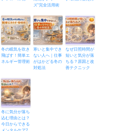
ズ”完全活用術
冬の眠気を吹き
寒いと集中でき
なぜ日照時間が
飛ばす！簡単エ
ない人へ｜仕事
短いと気分が落
ネルギー管理術
がはかどる冬の
ちる？原因と改
対処法
善テクニック
冬に気分が落ち
込む理由とは？
今日からできる
メンタルケア7