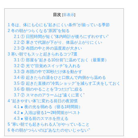
目次
[
非表示
]
1
冬は、体にも心にも“起きにくい条件”が揃っている季節
2
冬の朝がつらくなる“原因”を知る
2.1
① 日照時間が短く“体内時計が後ろにずれやすい”
2.2
② 寒さで代謝が下がり、体温が上がりにくい
2.3
③ 布団の中と外の温度差が大きい
3
寒い朝でもスッと起きられるコツ7選
3.1
① 部屋を“起きる10分前”に温めておく（最重要）
3.2
② 光で“目覚めスイッチ”を入れる
3.3
③ 布団の中で30秒だけ体を動かす
3.4
④ 起きたら白湯をひと口飲んで内側から温める
3.5
⑤ 起きた直後の“冷気ショック”を減らす工夫をしておく
3.6
⑥ 朝のやることを“3つだけ”に絞る
3.7
⑦ スマホのアラームは“遠くに置く”
4
“起きやすい体”に変わる前日の夜習慣
4.1
● 夜の光を弱める（寝る1時間前）
4.2
● 入浴は寝る1〜2時間前がベスト
4.3
● 寝る前のスマホを控える
5
“寒い朝でも起きられる人”がやっていること
6
冬の朝がつらいのは“あなたのせいじゃない”