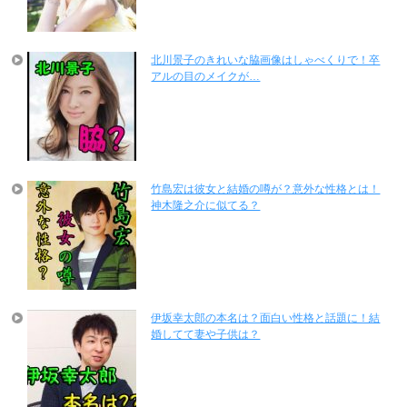
北川景子のきれいな脇画像はしゃべくりで！卒
アルの目のメイクが…
竹島宏は彼女と結婚の噂が？意外な性格とは！
神木隆之介に似てる？
伊坂幸太郎の本名は？面白い性格と話題に！結
婚してて妻や子供は？