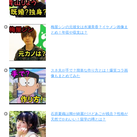
梅屋シンの元彼女は水瀬美香？イケメン画像ま
とめ！年収や収支は？
スネ夫が手で？簡単な作り方とは！爆笑コラ画
像もまとめてみた
石原夏織は脚が綺麗だけどあごが残念？性格が
天然でかわいい！留学の噂とは？