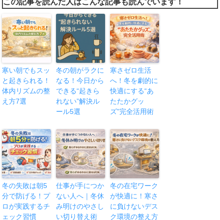
この記事を読んだ人はこんな記事も読んでいます！
寒い朝でもスッ
冬の朝がラクに
寒さゼロ生活
と起きられる！
なる！今日から
へ！冬を劇的に
体内リズムの整
できる“起きら
快適にする“あ
え方7選
れない”解決ル
たたかグッ
ール5選
ズ”完全活用術
冬の失敗は朝5
仕事が手につか
冬の在宅ワーク
分で防げる！プ
ない人へ｜冬休
が快適に！寒さ
ロが実践するチ
み明けのやさし
に負けないデス
ェック習慣
い切り替え術
ク環境の整え方