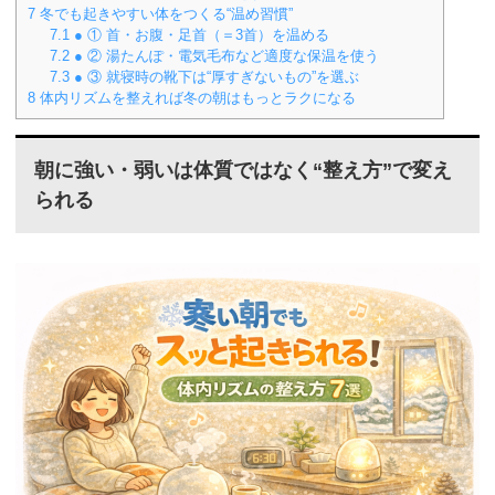
7
冬でも起きやすい体をつくる“温め習慣”
7.1
● ① 首・お腹・足首（＝3首）を温める
7.2
● ② 湯たんぽ・電気毛布など適度な保温を使う
7.3
● ③ 就寝時の靴下は“厚すぎないもの”を選ぶ
8
体内リズムを整えれば冬の朝はもっとラクになる
朝に強い・弱いは体質ではなく“整え方”で変え
られる