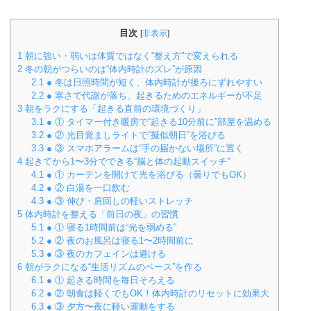
目次
[
非表示
]
1
朝に強い・弱いは体質ではなく“整え方”で変えられる
2
冬の朝がつらいのは“体内時計のズレ”が原因
2.1
● 冬は日照時間が短く、体内時計が後ろにずれやすい
2.2
● 寒さで代謝が落ち、起きるためのエネルギーが不足
3
朝をラクにする「起きる直前の環境づくり」
3.1
● ① タイマー付き暖房で“起きる10分前に”部屋を温める
3.2
● ② 光目覚ましライトで“擬似朝日”を浴びる
3.3
● ③ スマホアラームは“手の届かない場所”に置く
4
起きてから1〜3分でできる“脳と体の起動スイッチ”
4.1
● ① カーテンを開けて光を浴びる（曇りでもOK）
4.2
● ② 白湯を一口飲む
4.3
● ③ 伸び・肩回しの軽いストレッチ
5
体内時計を整える「前日の夜」の習慣
5.1
● ① 寝る1時間前は“光を弱める”
5.2
● ② 夜のお風呂は寝る1〜2時間前に
5.3
● ③ 夜のカフェインは避ける
6
朝がラクになる“生活リズムのベース”を作る
6.1
● ① 起きる時間を毎日そろえる
6.2
● ② 朝食は軽くでもOK！体内時計のリセットに効果大
6.3
● ③ 夕方〜夜に軽い運動をする