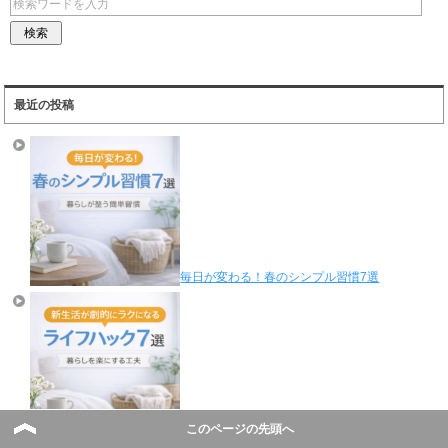
最近の投稿
毎日が変わる！春のシンプル習慣7選
このページの先頭へ
新生活が劇的にラクになるライフハック7選