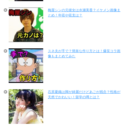
梅屋シンの元彼女は水瀬美香？イケメン画像ま
とめ！年収や収支は？
スネ夫が手で？簡単な作り方とは！爆笑コラ画
像もまとめてみた
石原夏織は脚が綺麗だけどあごが残念？性格が
天然でかわいい！留学の噂とは？