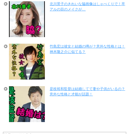
北川景子のきれいな脇画像はしゃべくりで！卒
アルの目のメイクが…
竹島宏は彼女と結婚の噂が？意外な性格とは！
神木隆之介に似てる？
是枝裕和監督は結婚してて妻や子供がいるの？
意外な性格と才能が話題！