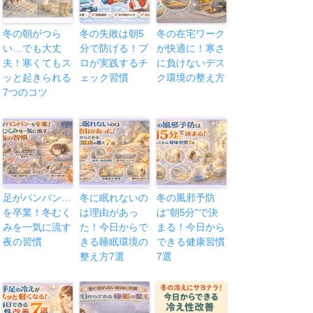
冬の朝がつら
冬の失敗は朝5
冬の在宅ワーク
い…でも大丈
分で防げる！プ
が快適に！寒さ
夫！寒くてもス
ロが実践するチ
に負けないデス
ッと起きられる
ェック習慣
ク環境の整え方
7つのコツ
足がパンパン…
冬に眠れないの
冬の風邪予防
を卒業！冬むく
は理由があっ
は“朝5分”で決
みを一気に流す
た！今日からで
まる！今日から
夜の習慣
きる睡眠環境の
できる健康習慣
整え方7選
7選