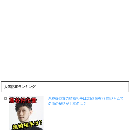
人気記事ランキング
蔦谷好位置の結婚相手は誰(画像有)？関ジャムで
名曲の秘話が！本名は？