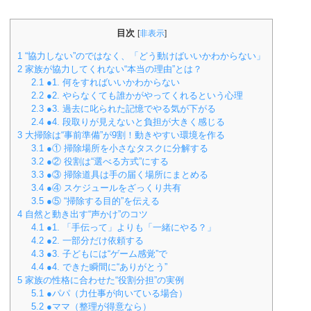
目次
[
非表示
]
1
“協力しない”のではなく、「どう動けばいいかわからない」
2
家族が協力してくれない“本当の理由”とは？
2.1
●1. 何をすればいいかわからない
2.2
●2. やらなくても誰かがやってくれるという心理
2.3
●3. 過去に叱られた記憶でやる気が下がる
2.4
●4. 段取りが見えないと負担が大きく感じる
3
大掃除は“事前準備”が9割！動きやすい環境を作る
3.1
●① 掃除場所を小さなタスクに分解する
3.2
●② 役割は“選べる方式”にする
3.3
●③ 掃除道具は手の届く場所にまとめる
3.4
●④ スケジュールをざっくり共有
3.5
●⑤ “掃除する目的”を伝える
4
自然と動き出す“声かけ”のコツ
4.1
●1. 「手伝って」よりも「一緒にやる？」
4.2
●2. 一部分だけ依頼する
4.3
●3. 子どもには“ゲーム感覚”で
4.4
●4. できた瞬間に“ありがとう”
5
家族の性格に合わせた“役割分担”の実例
5.1
●パパ（力仕事が向いている場合）
5.2
●ママ（整理が得意なら）