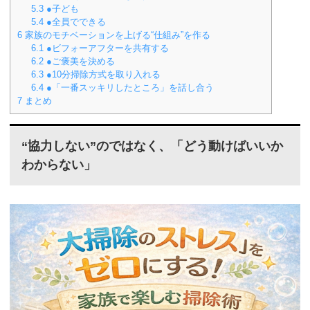
5.3
●子ども
5.4
●全員でできる
6
家族のモチベーションを上げる“仕組み”を作る
6.1
●ビフォーアフターを共有する
6.2
●ご褒美を決める
6.3
●10分掃除方式を取り入れる
6.4
●「一番スッキリしたところ」を話し合う
7
まとめ
“協力しない”のではなく、
「どう動けばいいか
わからない」