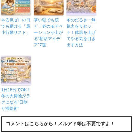
やる気ゼロの日
寒い朝でも続
冬のだるさ・無
でも動ける「最
く！冬のモチベ
気力をリセッ
小行動リスト」
ーションが上が
ト！体温を上げ
る“朝活アイデ
てやる気を引き
ア”7選
出す方法
1日15分でOK！
冬の大掃除がラ
クになる“日割
り掃除術”
コメントはこちらから！メルアド等は不要ですよ！