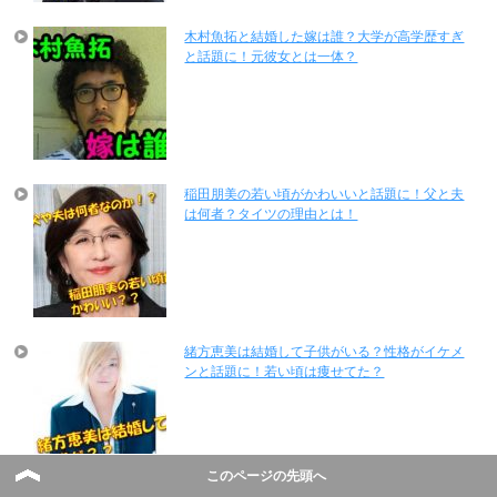
木村魚拓と結婚した嫁は誰？大学が高学歴すぎ
と話題に！元彼女とは一体？
稲田朋美の若い頃がかわいいと話題に！父と夫
は何者？タイツの理由とは！
緒方恵美は結婚して子供がいる？性格がイケメ
ンと話題に！若い頃は痩せてた？
このページの先頭へ