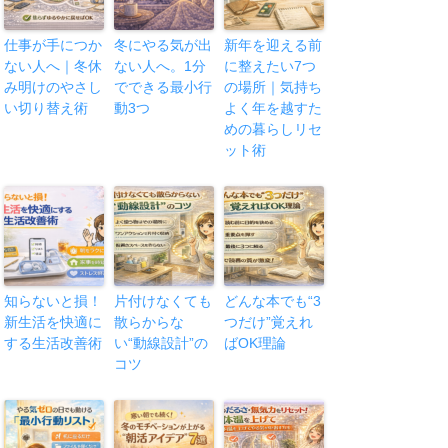
仕事が手につか
冬にやる気が出
新年を迎える前
ない人へ｜冬休
ない人へ。1分
に整えたい7つ
み明けのやさし
でできる最小行
の場所｜気持ち
い切り替え術
動3つ
よく年を越すた
めの暮らしリセ
ット術
知らないと損！
片付けなくても
どんな本でも“3
新生活を快適に
散らからな
つだけ”覚えれ
する生活改善術
い“動線設計”の
ばOK理論
コツ